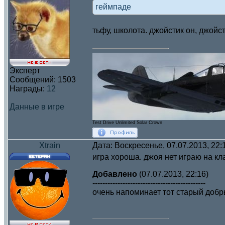
геймпаде
тьфу, школота. джойстик он, джойст
Эксперт
Сообщений:
1503
Награды:
12
Данные в игре
Test Drive Unlimited Solar Crown
Xtrain
Дата: Воскресенье, 07.07.2013, 22
игра хороша. джоя нет играю на кл
Добавлено
(07.07.2013, 22:16)
---------------------------------------------
очень напоминает тот старый добр