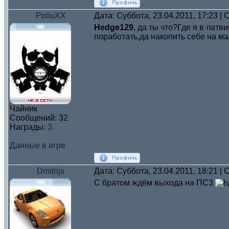
PolluXX
Дата: Суббота, 23.04.2011, 17:23 
Hedge129
, да ты что?Где я в латв
поработать,да накопить себе на 
Чайник
Сообщений:
32
Награды:
3
Данные в игре
Dmitrijs
Дата: Суббота, 23.04.2011, 18:21 
С братом ждём выхода на ПС3