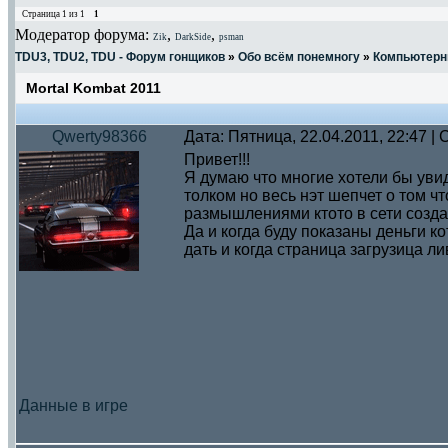
Страница
1
из
1
1
Модератор форума:
,
,
Zik
DarkSide
psman
TDU3, TDU2, TDU - Форум гонщиков
»
Обо всём понемногу
»
Компьютерн
Mortal Kombat 2011
Qwerty98366
Дата: Пятница, 22.04.2011, 22:47 
Привет!!!
Я думаю что многие хотели бы увид
толком но весь нэт шепчет о том чт
размышлениями ктото в сети создал
Да и когда буду показаны деньги к
дать и когда страница загрузица л
Данные в игре