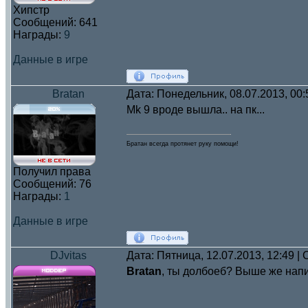
Хипстр
Сообщений:
641
Награды:
9
Данные в игре
Bratan
Дата: Понедельник, 08.07.2013, 00
Mk 9 вроде вышла.. на пк...
Братан всегда протянет руку помощи!
Получил права
Сообщений:
76
Награды:
1
Данные в игре
DJvitas
Дата: Пятница, 12.07.2013, 12:49 
Bratan
, ты долбоеб? Выше же нап