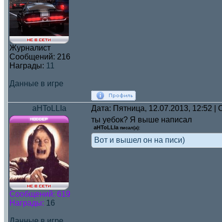
Журналист
Сообщений:
216
Награды:
11
Данные в игре
aHToLLIa
Дата: Пятница, 12.07.2013, 12:52 
ты уебок? Я выше написал
aHToLLIa
писал(а):
Вот и вышел он на писи)
Сообщений:
619
Награды:
16
Данные в игре