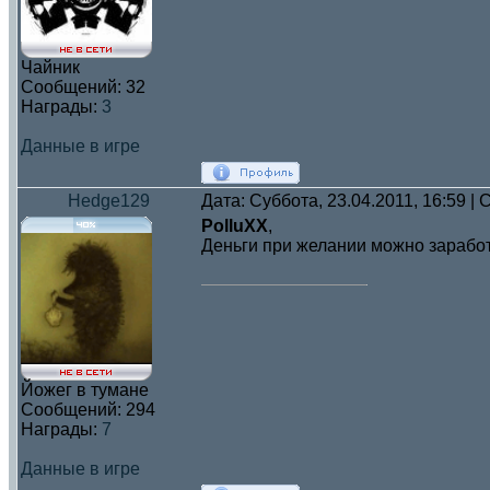
Чайник
Сообщений:
32
Награды:
3
Данные в игре
Hedge129
Дата: Суббота, 23.04.2011, 16:59 
PolluXX
,
Деньги при желании можно заработ
Йожег в тумане
Сообщений:
294
Награды:
7
Данные в игре