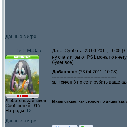
Данные в игре
DeD_Ma3au
Дата: Суббота, 23.04.2011, 10:08 
ну сча в игры от PS1 мона по инету 
будет все)
Добавлено
(23.04.2011, 10:08)
---------------------------------------------
зы теккен 3 по сети рубать ваще ад
Любитель зайчиков
Мазай скажет, как серпом по яйцам(как о
Сообщений:
315
Награды:
12
Данные в игре