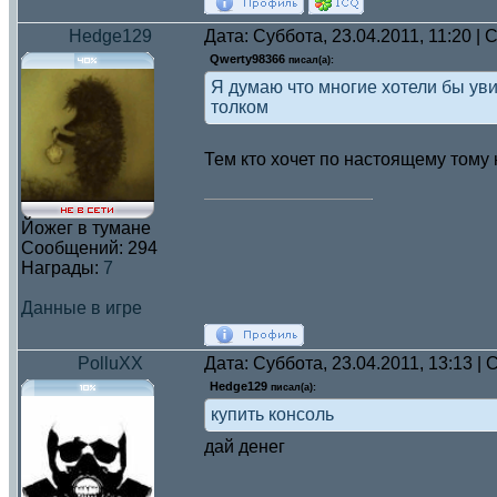
Hedge129
Дата: Суббота, 23.04.2011, 11:20 
Qwerty98366
писал(а):
Я думаю что многие хотели бы уви
толком
Тем кто хочет по настоящему тому 
Йожег в тумане
Сообщений:
294
Награды:
7
Данные в игре
PolluXX
Дата: Суббота, 23.04.2011, 13:13 
Hedge129
писал(а):
купить консоль
дай денег