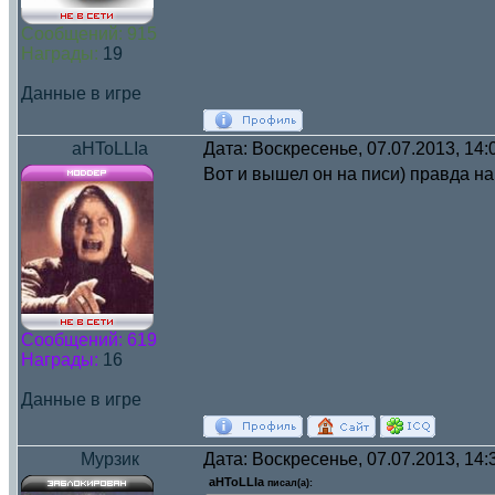
Сообщений:
915
Награды:
19
Данные в игре
aHToLLIa
Дата: Воскресенье, 07.07.2013, 14
Вот и вышел он на писи) правда на 
Сообщений:
619
Награды:
16
Данные в игре
Мурзик
Дата: Воскресенье, 07.07.2013, 14
aHToLLIa
писал(а):