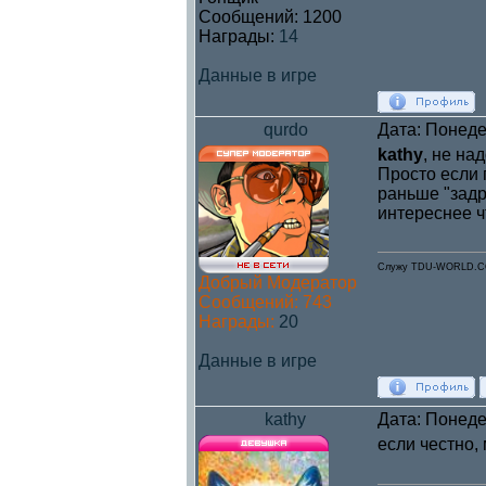
Сообщений:
1200
Награды:
14
Данные в игре
qurdo
Дата: Понеде
kathy
, не на
Просто если 
раньше "задр
интереснее ч
Служу TDU-WORLD.
Добрый Модератор
Сообщений:
743
Награды:
20
Данные в игре
kathy
Дата: Понеде
если честно,