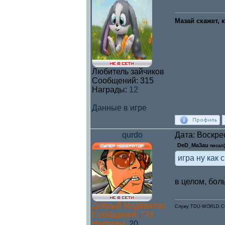
Мазай скажет, 
Любитель зайчиков
Сообщений:
315
Награды:
12
Данные в игре
qurdo
Дата: Воскре
DeD_Ma3au
писал(
игра ну как с
в целом, бол
Добрый Модератор
Служу TDU-WORLD.
Сообщений:
743
Награды:
20