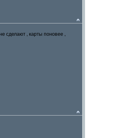
не сделают , карты поновее ,