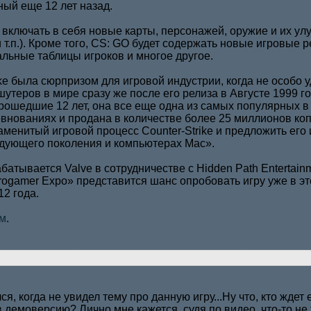
ый еще 12 лет назад.
 включать в себя новые карты, персонажей, оружие и их у
и т.п.). Кроме того, CS: GO будет содержать новые игровые
альные таблицы игроков и многое другое.
ike была сюрпризом для игровой индустрии, когда не особо
утеров в мире сразу же после его релиза в Августе 1999 г
прошедшие 12 лет, она все еще одна из самых популярных в 
внованиях и продана в количестве более 25 миллионов коп
аменитый игровой процесс Counter-Strike и предложить его и
едующего поколения и компьютерах Mac».
батывается Valve в сотрудничестве с Hidden Path Entertai
rogamer Expo» представится шанс опробовать игру уже в эт
12 года.
им
.
ся, когда не увидел тему про данную игру...Ну что, кто ждет
 в демоверсию? Лично мне кажется, судя по видео, что-то не 