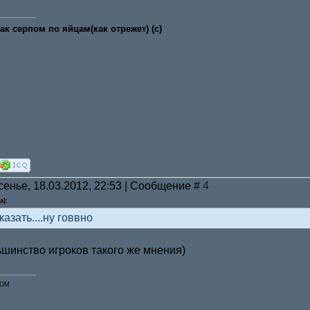
как серпом по яйцам(как отрежет) (с)
сенье, 18.03.2012, 22:53 | Сообщение #
4
а):
казать....ну говвно
ьшинство игроков такого же мнения)
COM