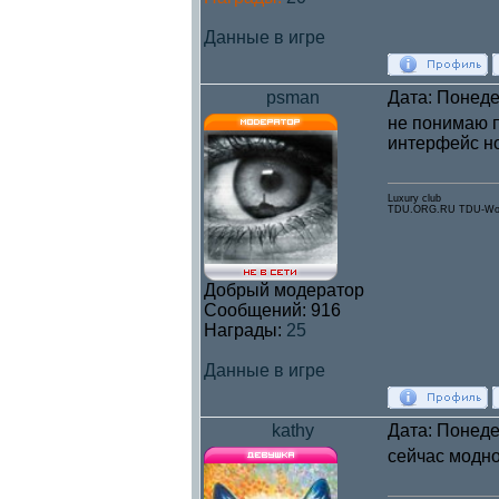
Данные в игре
psman
Дата: Понеде
не понимаю п
интерфейс но
Luxury club
TDU.ORG.RU TDU-Wor
Добрый модератор
Сообщений:
916
Награды:
25
Данные в игре
kathy
Дата: Понеде
сейчас модно