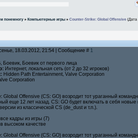
ём понемногу
»
Компьютерные игры
»
Counter-Strike: Global Offensive
(Дата
сенье, 18.03.2012, 21:54 | Сообщение #
1
Боевик, Боевик от первого лица
р:
Интернет, локальная сеть (от 2 до 32 игроков)
:
Hidden Path Entertainment, Valve Corporation
lve Corporation
ke: Global Offensive (CS: GO) возродит тот ураганный коман
ый еще 12 лет назад. CS: GO будет включать в себя новые 
ерсии из классической CS (de_dust и т.п.).
все кадры из игры (7)
в высоком качестве
ke: Global Offensive (CS: GO) возродит тот ураганный коман