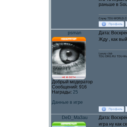
раньше в Sour
Служу TDU-WORLD.
psman
Дата: Воскре
Жду , как вый
Luxury club
TDU.ORG.RU TDU-Wor
Добрый модератор
Сообщений:
916
Награды:
25
Данные в игре
DeD_Ma3au
Дата: Воскре
игра ну как ск