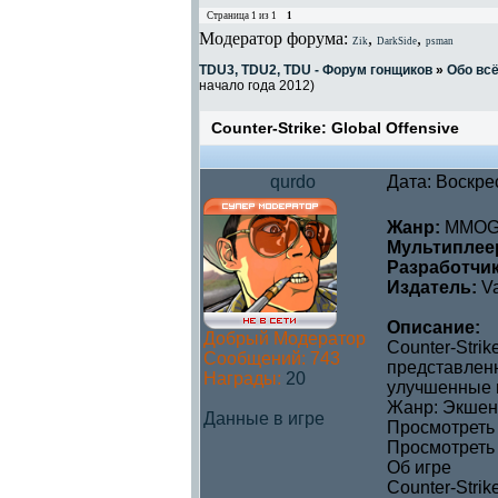
Страница
1
из
1
1
Модератор форума:
,
,
Zik
DarkSide
psman
TDU3, TDU2, TDU - Форум гонщиков
»
Обо вс
начало года 2012)
Counter-Strike: Global Offensive
qurdo
Дата: Воскре
Жанр:
MMOG, 
Мультиплее
Разработчик
Издатель:
Va
Описание:
Добрый Модератор
Counter-Stri
Сообщений:
743
представленн
Награды:
20
улучшенные в
Жанр: Экшен
Данные в игре
Просмотреть 
Просмотреть 
Об игре
Counter-Stri