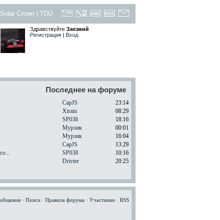
Solar Crown
|
TDU
Здравствуйте
Заезжий
Регистрация
|
Вход
Последнее на форуме
CapJS
23:14
Xtrain
08:29
.
SP038
18:16
Мурзик
00:01
Мурзик
16:04
CapJS
13:29
o...
SP038
10:16
Drivter
20:25
ообщения
·
Поиск
·
Правила форума
·
Участники
·
RSS