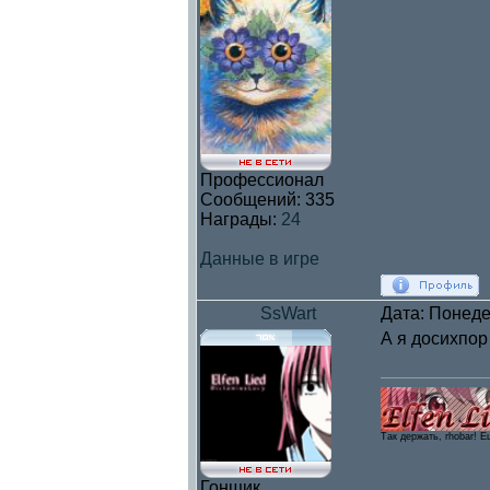
Профессионал
Сообщений:
335
Награды:
24
Данные в игре
SsWart
Дата: Понеде
А я досихпор
Так держать, rhobar! E
Гонщик