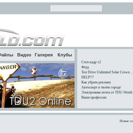
Файлы
Видео
Галерея
Клубы
Стоп кадр v2
Флуд
Test Drive Unlimited Solar Crown ..
HELP!!!
Как убрать рекламу
Автоспорт в твоём городе
Электронная почта от TDU-World.c
Ваши профессии
Новые с