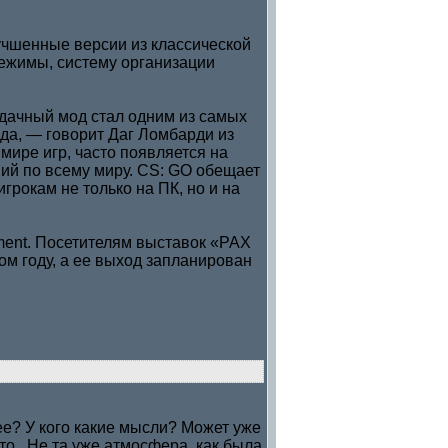
лучшенные версии из классической
 режимы, систему организации
 удачный мод стал одним из самых
ода, — говорит Даг Ломбарди из
мире игр, часто появляется на
ий по всему миру. CS: GO обещает
грокам не только на ПК, но и на
nment. Посетителям выставок «PAX
ом году, а ее выход запланирован
 ее? У кого какие мысли? Может уже
то...Не та уже атмосфера, как была