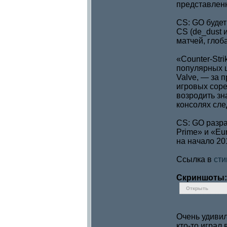
представленн
CS: GO будет
CS (de_dust 
матчей, глоб
«Counter-Str
популярных ш
Valve, — за 
игровых соре
возродить зн
консолях сл
CS: GO разра
Prime» и «Eu
на начало 20
Ссылка в
ст
Скриншоты:
Открыть
Очень удивил
кто-то играл