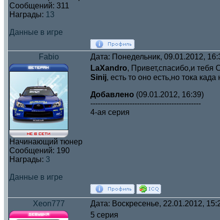
Сообщений:
311
Награды:
13
Данные в игре
Fabio
Дата: Понедельник, 09.01.2012, 16
LaXandro
, Привет,спасибо,и тебя
Sinij
, есть то оно есть,но тока ка
Добавлено
(09.01.2012, 16:39)
---------------------------------------------
4-ая серия
Начинающий тюнер
Сообщений:
190
Награды:
3
Данные в игре
Xeon777
Дата: Воскресенье, 22.01.2012, 15
5 серия