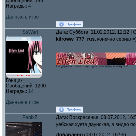
Сообщений:
148
Награды:
4
Данные в игре
SsWart
Дата: Суббота, 11.02.2012, 12:12 
kitroww_777_rus
, конечно сериал=
Так держать, rhobar! Eще 3 дня, участвуем в конкурсе!
Гонщик
Сообщений:
1200
Награды:
14
Данные в игре
FenixZ
Дата: Воскресенье, 08.07.2012, 16
уёбская хуета даунская, а видео п
Добавлено
(08.07.2012, 16:59)