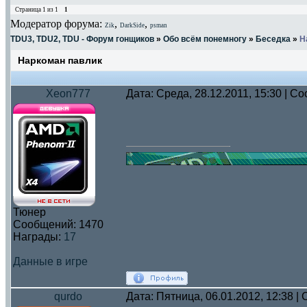
Страница
1
из
1
1
Модератор форума:
,
,
Zik
DarkSide
psman
TDU3, TDU2, TDU - Форум гонщиков
»
Обо всём понемногу
»
Беседка
»
Н
Наркоман павлик
Xeon777
Дата: Среда, 28.12.2011, 15:30 | 
Тюнер
Сообщений:
1470
Награды:
17
Данные в игре
qurdo
Дата: Пятница, 06.01.2012, 12:38 