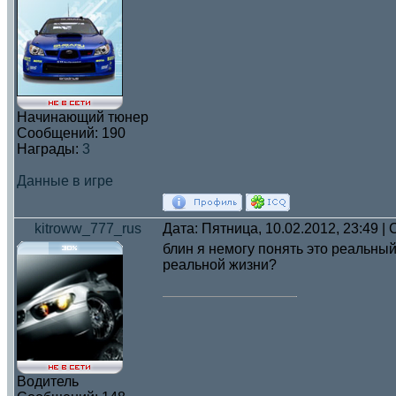
Начинающий тюнер
Сообщений:
190
Награды:
3
Данные в игре
kitroww_777_rus
Дата: Пятница, 10.02.2012, 23:49 
блин я немогу понять это реальный
реальной жизни?
Водитель