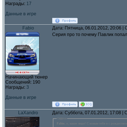
Награды:
17
Данные в игре
Fabio
Дата: Пятница, 06.01.2012, 20:06 
Серия про то почему Павлик попал
Начинающий тюнер
Сообщений:
190
Награды:
3
Данные в игре
LaXandro
Дата: Суббота, 07.01.2012, 17:08 
Оффтоп
Fabio
, о, какие люди! С новым тебя и с рождество