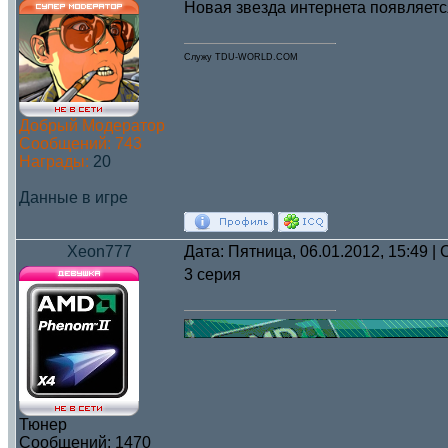
Новая звезда интернета появляется
Служу TDU-WORLD.COM
Добрый Модератор
Сообщений:
743
Награды:
20
Данные в игре
Xeon777
Дата: Пятница, 06.01.2012, 15:49 
3 серия
Тюнер
Сообщений:
1470