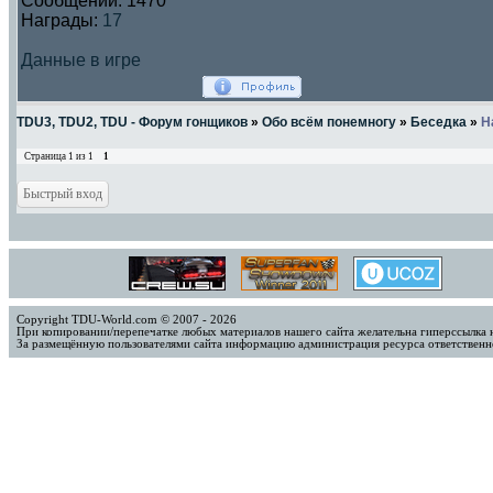
Сообщений:
1470
Награды:
17
Данные в игре
TDU3, TDU2, TDU - Форум гонщиков
»
Обо всём понемногу
»
Беседка
»
Н
Страница
1
из
1
1
Copyright TDU-World.com © 2007 - 2026
При копировании/перепечатке любых материалов нашего сайта желательна гиперссылка 
За размещённую пользователями сайта информацию администрация ресурса ответственно