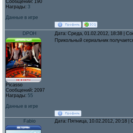
Сообщений:
190
Награды:
3
Данные в игре
DPOH
Дата: Среда, 01.02.2012, 18:38 | 
Прикольный сериальчик получаетс
Picasso
Сообщений:
2097
Награды:
55
Данные в игре
Fabio
Дата: Пятница, 10.02.2012, 20:18 