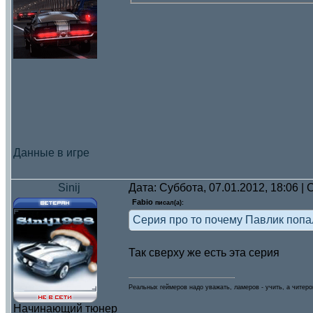
Данные в игре
Sinij
Дата: Суббота, 07.01.2012, 18:06 
Fabio
писал(а):
Серия про то почему Павлик попа
Так сверху же есть эта серия
Реальных геймеров надо уважать, ламеров - учить, а читеро
Начинающий тюнер