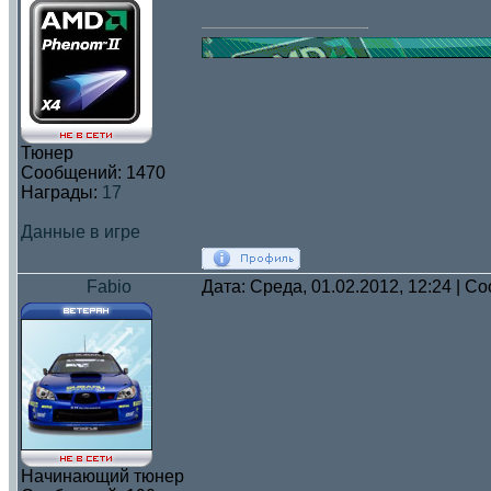
Тюнер
Сообщений:
1470
Награды:
17
Данные в игре
Fabio
Дата: Среда, 01.02.2012, 12:24 | 
Начинающий тюнер