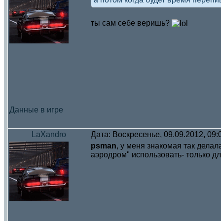
ты сам себе веришь?
Данные в игре
LaXandro
Дата: Воскресенье, 09.09.2012, 09
psman
, у меня знакомая так делал
аэродром" использовать- только дл