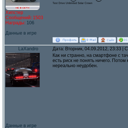
Test Drive Unlimited Solar Crown
Хипстер
Сообщений:
1503
Награды:
106
Данные в игре
LaXandro
Дата: Вторник, 04.09.2012, 23:33 |
Как ни странно, на смартфоне с та
есть риск не понять ничего. Потом
нереально неудобен.
Данные в игре