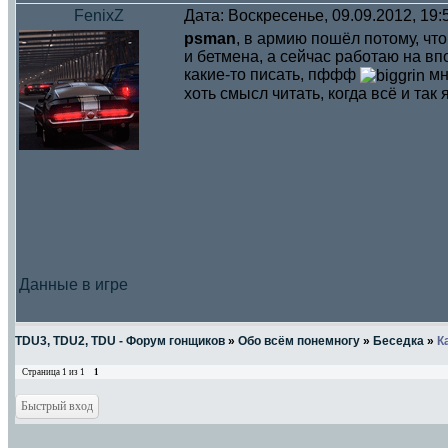
FenixZ
Дата: Воскресенье, 09.09.2012, 19
psman
, в армию пошёл потому, чт
и бетмена, а сейчас работаю на впо
какие-то писать, пффф
мн
хоть смысл читать, когда всё и т
Данные в игре
TDU3, TDU2, TDU - Форум гонщиков
»
Обо всём понемногу
»
Беседка
»
К
Страница
1
из
1
1