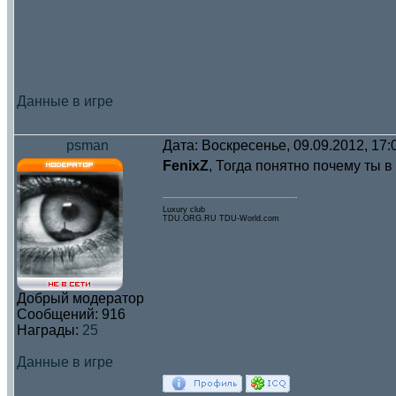
Данные в игре
psman
Дата: Воскресенье, 09.09.2012, 17
FenixZ
, Тогда понятно почему ты 
Luxury club
TDU.ORG.RU TDU-World.com
Добрый модератор
Сообщений:
916
Награды:
25
Данные в игре