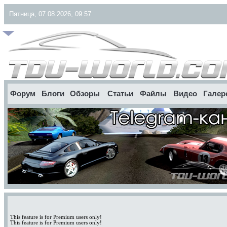
Пятница, 07.08.2026, 09:57
Форум
Блоги
Обзоры
Статьи
Файлы
Видео
Галер
This feature is for Premium users only!
This feature is for Premium users only!