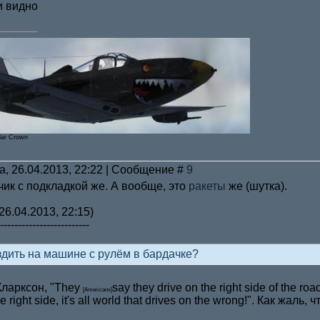
и видно
lar Crown
а, 26.04.2013, 22:22 | Сообщение #
9
чик с подкладкой же. А вообще, это
ракеты
же (шутка).
26.04.2013, 22:15)
-------------------------
здить на машине с рулём в бардачке?
Кларксон, "They
say they drive on the right side of the ro
[Americans]
he right side, it's all world that drives on the wrong!". Как жал