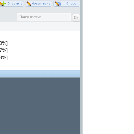
00%]
67%]
33%]