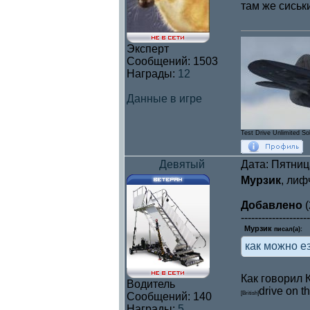
там же сиськ
Эксперт
Сообщений:
1503
Награды:
12
Данные в игре
Test Drive Unlimited So
Девятый
Дата: Пятниц
Мурзик
, лиф
Добавлено
(
--------------------
Мурзик
писал(а):
как можно е
Как говорил 
Водитель
drive on t
[British]
Сообщений:
140
Награды:
5