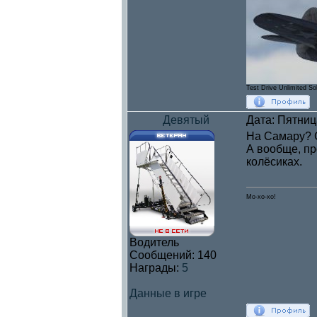
Test Drive Unlimited So
Девятый
Дата: Пятниц
На Самару? С
А вообще, пр
колёсиках.
Мо-хо-хо!
Водитель
Сообщений:
140
Награды:
5
Данные в игре