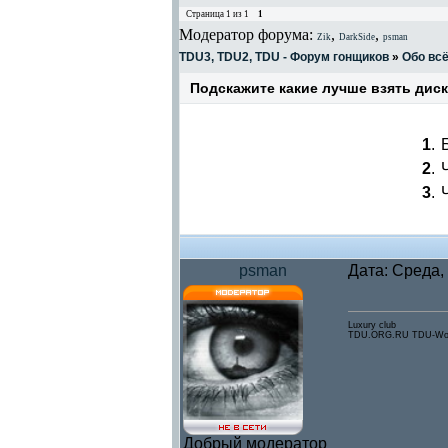
Страница
1
из
1
1
Модератор форума:
,
,
Zik
DarkSide
psman
TDU3, TDU2, TDU - Форум гонщиков
»
Обо вс
Подскажите какие лучше взять диск
1
.
2
.
3
.
psman
Дата: Среда,
Luxury club
TDU.ORG.RU TDU-Wor
Добрый модератор