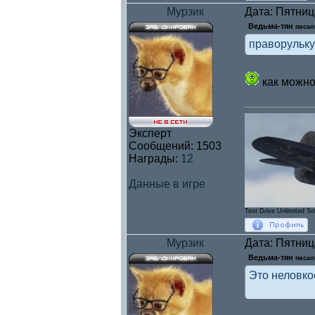
Мурзик
Дата: Пятниц
Ведьма-тян
писал(
праворульку
как можно
Эксперт
Сообщений:
1503
Награды:
12
Данные в игре
Test Drive Unlimited So
Мурзик
Дата: Пятниц
Ведьма-тян
писал(
Это неловкое