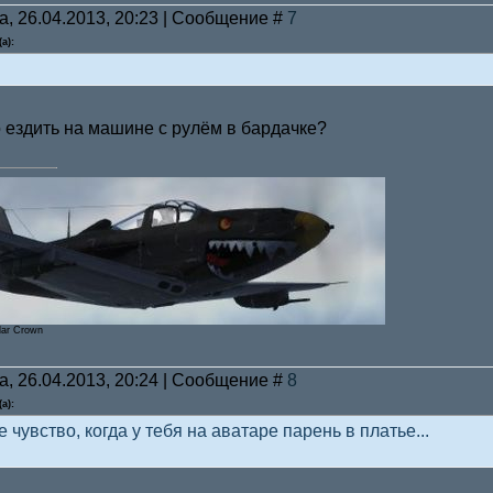
а, 26.04.2013, 20:23 | Сообщение #
7
а):
 ездить на машине с рулём в бардачке?
lar Crown
а, 26.04.2013, 20:24 | Сообщение #
8
а):
 чувство, когда у тебя на аватаре парень в платье...