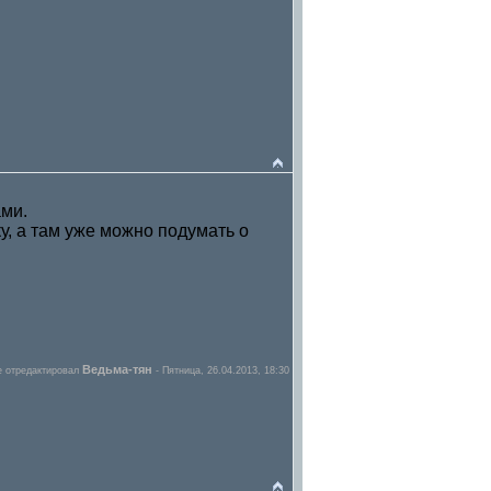
ами.
у, а там уже можно подумать о
Ведьма-тян
 отредактировал
-
Пятница, 26.04.2013, 18:30