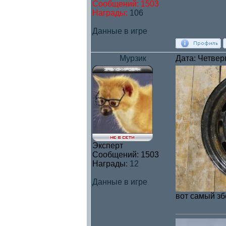
Сообщений:
1503
Награды:
106
Данные в игре
Мурзик
Дата: Четвер
Эксперт
Сообщений:
1503
Награды:
12
Данные в игре
вот самый збс