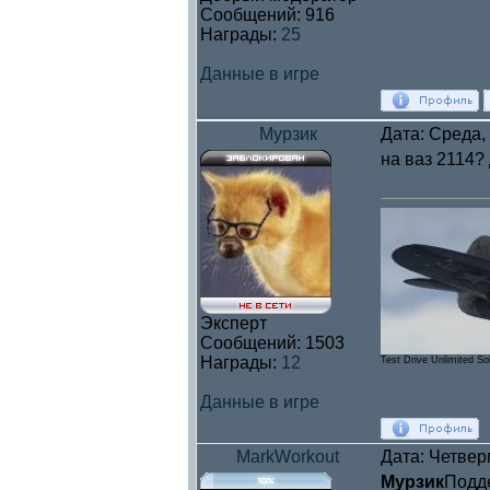
Сообщений:
916
Награды:
25
Данные в игре
Мурзик
Дата: Среда,
на ваз 2114?
Эксперт
Сообщений:
1503
Награды:
12
Test Drive Unlimited So
Данные в игре
MarkWorkout
Дата: Четвер
Мурзик
Подд