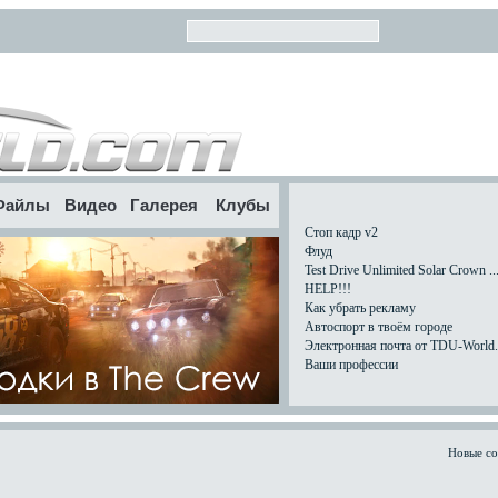
Файлы
Видео
Галерея
Клубы
Стоп кадр v2
Флуд
Test Drive Unlimited Solar Crown ..
HELP!!!
Как убрать рекламу
Автоспорт в твоём городе
Электронная почта от TDU-World.c
Ваши профессии
Новые с