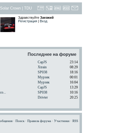
Solar Crown
|
TDU
Здравствуйте
Заезжий
Регистрация
|
Вход
Последнее на форуме
CapJS
23:14
Xtrain
08:29
.
SP038
18:16
Мурзик
00:01
Мурзик
16:04
CapJS
13:29
o...
SP038
10:16
Drivter
20:25
ообщения
·
Поиск
·
Правила форума
·
Участники
·
RSS