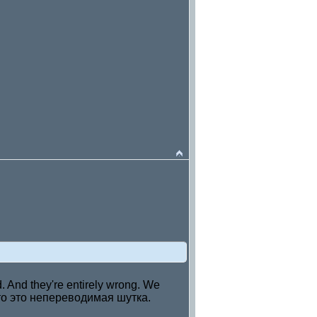
ad. And they're entirely wrong. We
ь, что это непереводимая шутка.