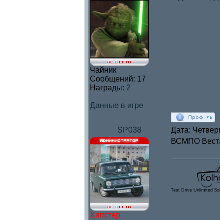
Чайник
Сообщений:
17
Награды:
2
Данные в игре
SP038
Дата: Четвер
ВСМПО Веста
Test Drive Unlimited So
Хипстер