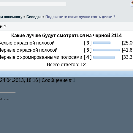
ём понемногу
»
Беседка
»
Подскажите какие лучше взять диски ?
и ?
Какие лучше будут смотреться на черной 2114
Белые с красной полосой
[
3
]
[25.
Черные с красной полосой
[
5
]
[41.
Черные с хромированными полосами
[
4
]
[33.
Всего ответов:
12
 24.04.2013, 18:16 | Сообщение #
1
ld.com