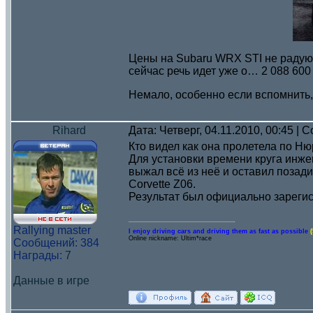
Цены на Subaru WRX STI не радуют.
сейчас речь идет уже о… 2 088 600 
Немало, особенно если вспомнить, ч
Rihard
Дата: Четверг, 04.11.2010, 00:45 |
Кто видел как она пролетела по Нюр
Для установки времени круга инже
выжал всё из неё и оставил позади 
Corvette Z06.
Результат был официально зарегис
Rallying master
I enjoy driving cars and driving them as fast as possible
Online nickname: Ultim*race
Сообщений:
384
Награды:
7
Данные в игре