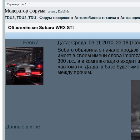
Страница
1
из
1
1
Модератор форума:
,
psman
DarkSide
TDU3, TDU2, TDU - Форум гонщиков
»
Автомобили и техника
»
Автоэнци
Обновлённая Subaru WRX STI
FenixZ
Дата: Среда, 03.11.2010, 23:18 | 
Subaru объявила о начале продаж 
имеет в своем имени слова Impre
300 л.с., а в комплектацию входи
«автомат». Да-да, в базе будет им
между прочим.
Данные в игре