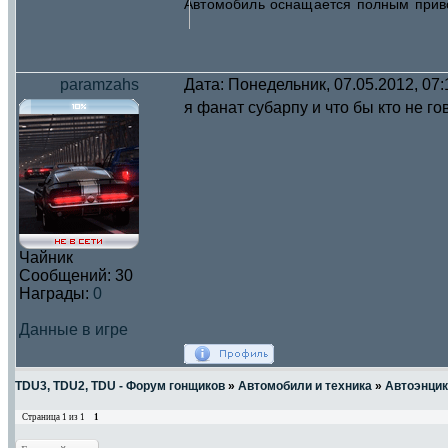
Автомобиль оснащается полным прив
paramzahs
Дата: Понедельник, 07.05.2012, 07
я фанат субарпу и что бы кто не г
Чайник
Сообщений:
30
Награды:
0
Данные в игре
TDU3, TDU2, TDU - Форум гонщиков
»
Автомобили и техника
»
Автоэнци
Страница
1
из
1
1