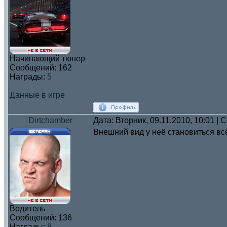
Начинающий тюнер
Сообщений:
162
Награды:
5
Данные в игре
Dirtchamber
Дата: Вторник, 09.11.2010, 10:01 |
Внешний вид у неё становиться вс
Водитель
Сообщений:
136
Награды:
8