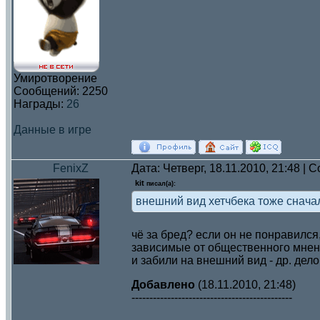
Умиротворение
Сообщений:
2250
Награды:
26
Данные в игре
FenixZ
Дата: Четверг, 18.11.2010, 21:48 |
kit
писал(а):
внешний вид хетчбека тоже снача
чё за бред? если он не понравился
зависимые от общественного мне
и забили на внешний вид - др. дело
Добавлено
(18.11.2010, 21:48)
---------------------------------------------