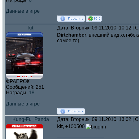
Данные в игре
kit
Дата: Вторник, 09.11.2010, 10:12 |
Dirtchamber
, внешний вид хетчбек
самое то)
ФРАЕРОК
Сообщений:
251
Награды:
18
Данные в игре
Kung-Fu_Panda
Дата: Вторник, 09.11.2010, 13:02 |
kit
, +100500