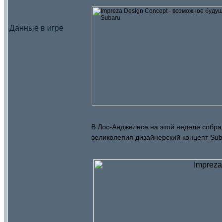
Данные в игре
В
Лос-Анджелесе
на этой неделе собра
великолепия
дизайнерский концепт Sub