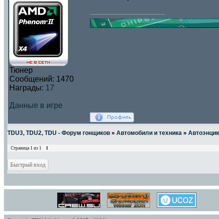
Тюнер
Сообщений:
1470
Награды:
17
Данные в игре
TDU3, TDU2, TDU - Форум гонщиков
»
Автомобили и техника
»
Автоэнци
Страница
1
из
1
1