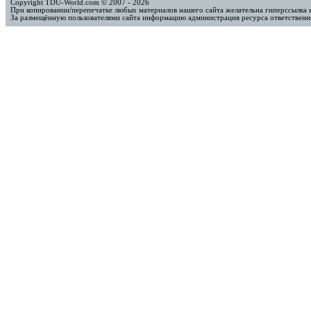
Copyright TDU-World.com © 2007 - 2026
При копировании/перепечатке любых материалов нашего сайта желательна гиперссылка 
За размещённую пользователями сайта информацию администрация ресурса ответственно