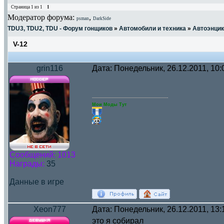
Страница
1
из
1
1
Модератор форума:
,
psman
DarkSide
TDU3, TDU2, TDU - Форум гонщиков
»
Автомобили и техника
»
Автоэнци
V-12
grin116
Дата: Понедельник, 26.12.2011, 10
Мои Моды Тут
Сообщений:
1013
Награды:
35
Данные в игре
Xeon777
Дата: Понедельник, 26.12.2011, 13
это я собирал