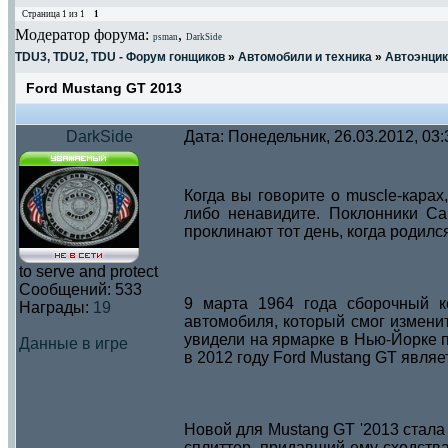
Страница
1
из
1
1
Модератор форума:
,
psman
DarkSide
TDU3, TDU2, TDU - Форум гонщиков
»
Автомобили и техника
»
Автоэнци
Ford Mustang GT 2013
DarkSide
Дата: Понедельник, 26.03.2012, 03
Когда вы говорите о muscle-карах
либо ненавидите. Поклонники Ca
проклинают тот день, когда родилс
to serve and protect
Сообщений:
533
9 марта 1964 года сборочный к
Награды:
19
автомобиля, который смог измени
увидели на ярмарке в Нью-Йорке п
Данные в игре
в 2012 году Ford Mustang GT явля
Новой для Mustang GT '2013 стала
сплиттер, придавший ему сходства