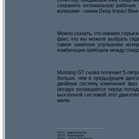
сохранять оптимальную рабочую 
колерами - синим Deep Impact Blue 
Можно сказать, что никаких серьез
факт, что вы можете выбрать сид
самое заметное улучшение интер
комбинации приборов между спидо
Mustang GT снова получает 5-литров
больше, чем в предыдущем двигат
двойную систему изменения фаз 
(воздух охлаждается перед попад
выхлопной системой этот двигател
милю.
TDU1 - pigdestroyerus
TDU2 - DarkSide4x4
Steam - id/3ad_Deko6pa3a/