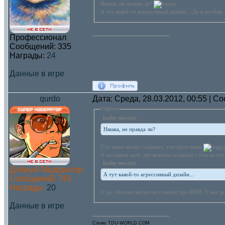
Няшка, не правда ли?
А тут какой-то агрессивный дизайн... Да и вообще
Профессионал
Сообщений:
335
Награды:
24
Данные в игре
qurdo
Дата: Среда, 28.03.2012, 00:55 | 
Оффтоп
kathy
писал(а):
Няшка, не правда ли?
Ути какое милое создание, ути-пути прям
А на самом деле, это конечно и рядом с бмв не ст
kathy
писал(а):
Добрый Модератор
А тут какой-то агрессивный дизайн...
Сообщений:
743
Награды:
20
О да, обожаю когда так говорят про БМВ. У нее д
Данные в игре
Служу TDU-WORLD.COM