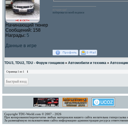
исчадие ада!
побережье из моей подписи
Начинающий тюнер
Сообщений:
158
Награды:
5
Данные в игре
TDU3, TDU2, TDU - Форум гонщиков
»
Автомобили и техника
»
Автоэнци
Страница
1
из
1
1
Copyright TDU-World.com © 2007 - 2026
При копировании/перепечатке любых материалов нашего сайта желательна гиперссылка 
За размещённую пользователями сайта информацию администрация ресурса ответственно