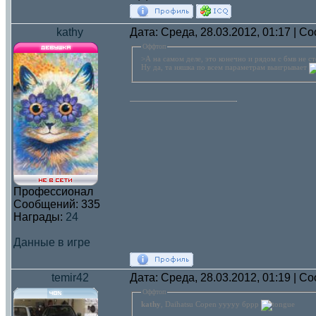
kathy
Дата: Среда, 28.03.2012, 01:17 | 
Оффтоп
>А на самом деле, это конечно и рядом с бмв не с
Ну да, та няшка по всем параметрам выигрывает
Профессионал
Сообщений:
335
Награды:
24
Данные в игре
temir42
Дата: Среда, 28.03.2012, 01:19 | 
Оффтоп
kathy
, Daihatsu Copen ууууу бррр