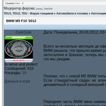
Страница
1
из
1
1
Модератор форума:
,
psman
DarkSide
TDU3, TDU2, TDU - Форум гонщиков
»
Автомобили и техника
»
Автоэнци
BMW M5 F10 '2012
DarkSide
Дата: Понедельник, 26.03.2012, 03
Всего за несколько месяцев до о
BMW решила, что пришло время ра
автосалоне в Шанхае, теперь мы 
что мы увидим.
to serve and protect
Сообщений:
533
Награды:
19
Похоже, что с новой M5 BMW попыт
Если стандартный седан не впе
Данные в игре
динамичный и солидный внешний в
Передняя часть BMW явно намекае
контурные линии, сходящиеся на