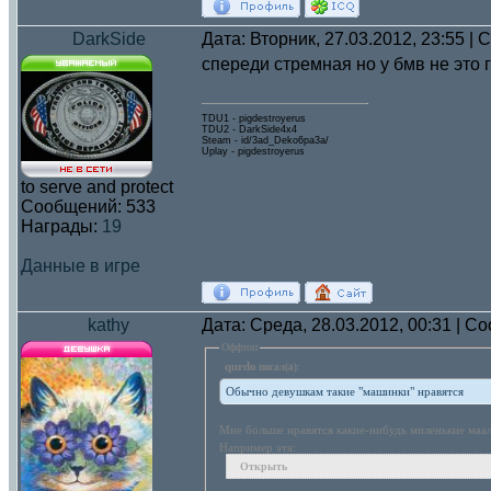
DarkSide
Дата: Вторник, 27.03.2012, 23:55 |
спереди стремная но у бмв не это г
TDU1 - pigdestroyerus
TDU2 - DarkSide4x4
Steam - id/3ad_Deko6pa3a/
Uplay - pigdestroyerus
to serve and protect
Сообщений:
533
Награды:
19
Данные в игре
kathy
Дата: Среда, 28.03.2012, 00:31 | 
Оффтоп
qurdo
писал(а):
Обычно девушкам такие "машинки" нравятся
Мне больше нравятся какие-нибудь миленькие ма
Например эта:
Открыть