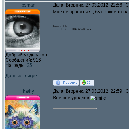
psman
Дата: Вторник, 27.03.2012, 22:56 |
Мне не нравиться , бмв какие то 
Luxury club
TDU.ORG.RU TDU-World.com
Добрый модератор
Сообщений:
916
Награды:
25
Данные в игре
kathy
Дата: Вторник, 27.03.2012, 22:59 |
Внешне уродлив