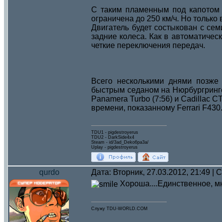
С таким пламенным под капотом н
ограничена до 250 км/ч. Но только 
Двигатель будет состыкован с се
задние колеса. Как в автоматичес
четкие переключения передач.
Всего несколькими днями позже
быстрым седаном на Нюрбургринге
Panamera Turbo (7:56) и Cadillac C
времени, показанному Ferrari F430
TDU1 - pigdestroyerus
TDU2 - DarkSide4x4
Steam - id/3ad_Deko6pa3a/
Uplay - pigdestroyerus
qurdo
Дата: Вторник, 27.03.2012, 21:49 |
Хороша....Единственное, мн
Служу TDU-WORLD.COM