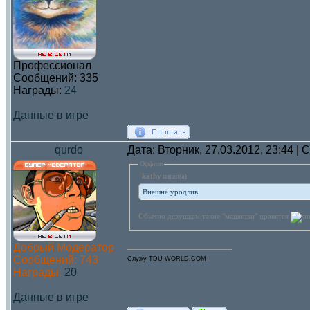
Профессионал
Сообщений:
335
Награды:
24
Данные в игре
qurdo
Дата: Вторник, 27.03.2012, 23:44 |
Оффтоп
kathy
писал(а):
Внешне уродлив
Обычно девушкам такие "машинки" нравятся
Добрый Модератор
Сообщений:
743
Служу TDU-WORLD.COM
Награды:
20
Данные в игре