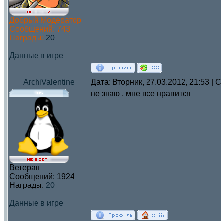
Добрый Модератор
Сообщений:
743
Награды:
20
Данные в игре
ArchiValentine
Дата: Вторник, 27.03.2012, 21:53 |
не знаю , мне все нравится
Ветеран
Сообщений:
1924
Награды:
20
Данные в игре