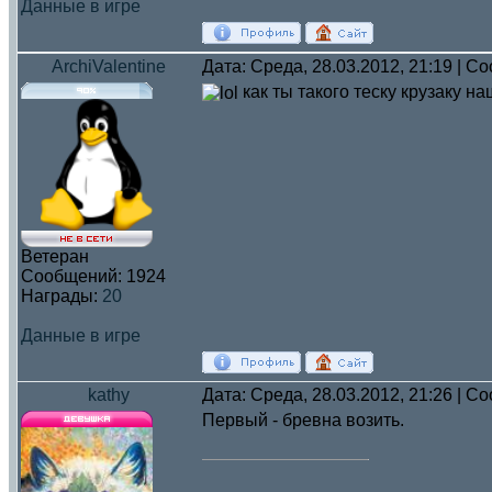
Данные в игре
ArchiValentine
Дата: Среда, 28.03.2012, 21:19 | 
как ты такого теску крузаку н
Ветеран
Сообщений:
1924
Награды:
20
Данные в игре
kathy
Дата: Среда, 28.03.2012, 21:26 | 
Первый - бревна возить.