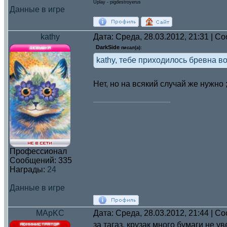
Uplay - pigdestroyerus
Данные в игре
kathy
Дата: Среда, 28.03.2012, 21:31 | 
DarkSide
писал(а):
kathy, тебе приходилось бревна в
Нет, но на всякий случай же нужно 
Профессионал
Сообщений:
335
Награды:
24
Данные в игре
MApKC
Дата: Среда, 28.03.2012, 21:44 | 
за тагаз. крузак много бумаги не у