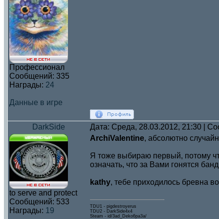
Профессионал
Сообщений:
335
Награды:
24
Данные в игре
DarkSide
Дата: Среда, 28.03.2012, 21:30 | 
ArchiValentine
, абсолютно случай
Я тоже выбираю первый, потому чт
означать, что за Вами гонятся банд
kathy
, тебе приходилось бревна во
to serve and protect
Сообщений:
533
TDU1 - pigdestroyerus
Награды:
19
TDU2 - DarkSide4x4
Steam - id/3ad_Deko6pa3a/