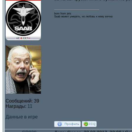
born from jets
Saab может умереть, но любовь к нему вечна
Сообщений:
39
Награды:
11
Данные в игре