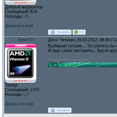
Добрый модератор
Сообщений:
916
Награды:
25
Данные в игре
Xeon777
Дата: Четверг, 29.03.2012, 08:46 |
Выбираю тагазик.... Эх спилить бы 
И еще слики поставить... Круче кру
Тюнер
Сообщений:
1470
Награды:
17
Данные в игре