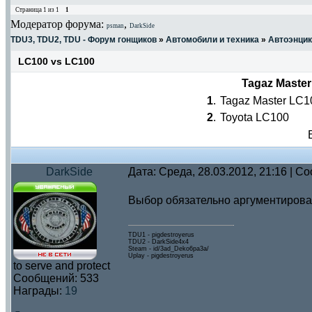
Страница
1
из
1
1
Модератор форума:
,
psman
DarkSide
TDU3, TDU2, TDU - Форум гонщиков
»
Автомобили и техника
»
Автоэнци
LC100 vs LC100
Tagaz Maste
1
.
Tagaz Master LC1
2
.
Toyota LC100
DarkSide
Дата: Среда, 28.03.2012, 21:16 | 
Выбор обязательно аргументирова
TDU1 - pigdestroyerus
TDU2 - DarkSide4x4
Steam - id/3ad_Deko6pa3a/
Uplay - pigdestroyerus
to serve and protect
Сообщений:
533
Награды:
19