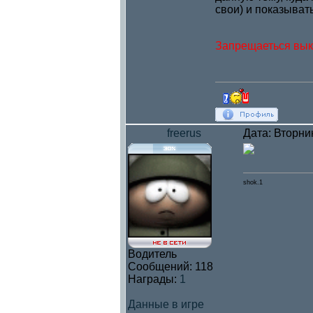
свои) и показыват
Запрещаеться вык
freerus
Дата: Вторни
shok.1
Водитель
Сообщений:
118
Награды:
1
Данные в игре