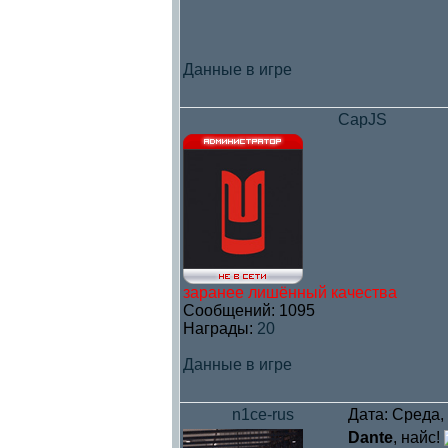
Данные в игре
CapJS
заранее лишённый качества
Сообщений:
1095
Награды:
20
Данные в игре
n1ce-rus
Дата: Среда,
Dante
, найс!