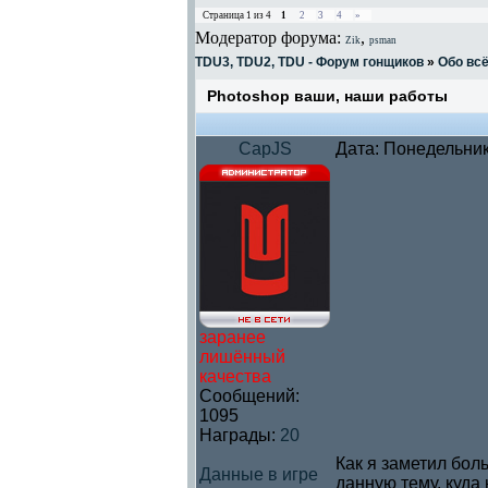
Страница
1
из
4
1
2
3
4
»
Модератор форума:
,
Zik
psman
TDU3, TDU2, TDU - Форум гонщиков
»
Обо вс
Photoshop ваши, наши работы
CapJS
Дата: Понедельник
заранее
лишённый
качества
Сообщений:
1095
Награды:
20
Как я заметил бол
Данные в игре
данную тему, куда