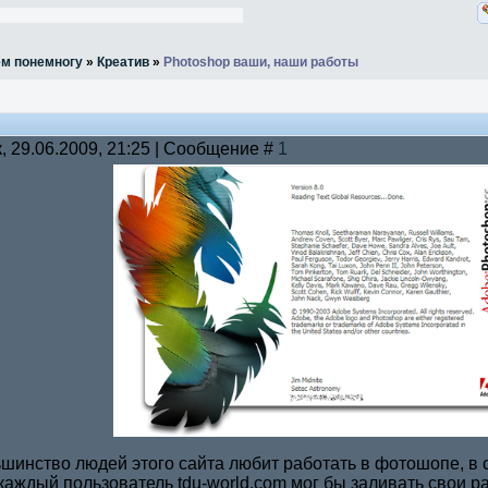
ём понемногу
»
Креатив
»
Photoshop ваши, наши работы
, 29.06.2009, 21:25 | Сообщение #
1
ьшинство людей этого сайта любит работать в фотошопе, в 
 каждый пользователь tdu-world.com мог бы заливать свои р