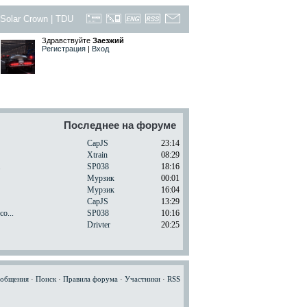
Solar Crown
|
TDU
Здравствуйте
Заезжий
Регистрация
|
Вход
Последнее на форуме
CapJS
23:14
Xtrain
08:29
.
SP038
18:16
Мурзик
00:01
Мурзик
16:04
CapJS
13:29
o...
SP038
10:16
Drivter
20:25
ообщения
·
Поиск
·
Правила форума
·
Участники
·
RSS