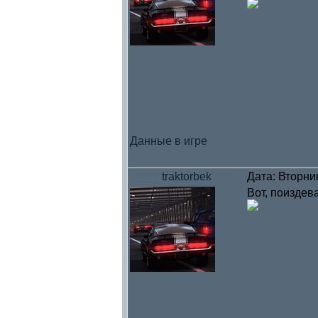
Данные в игре
traktorbek
Дата: Вторни
Вот, поиздев