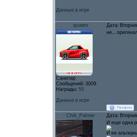
Данные в игре
quattro
Дата: Вторни
не... оригин
Санитар
Сообщений:
3009
Награды:
55
Данные в игре
Chili_Palmer
Дата: Вторни
И еще одна р
И ее альтерн