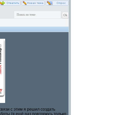
связи с этим я решил создать
аботы (я ещё раз повторюсь только