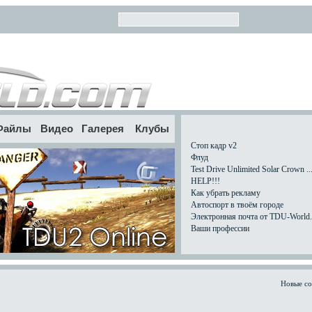
Файлы
Видео
Галерея
Клубы
Стоп кадр v2
Флуд
Test Drive Unlimited Solar Crown ..
HELP!!!
Как убрать рекламу
Автоспорт в твоём городе
Электронная почта от TDU-World.c
Ваши профессии
Новые с