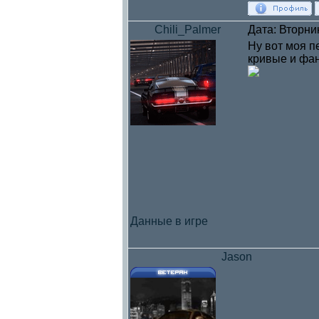
Chili_Palmer
Дата: Вторни
Ну вот моя п
кривые и фан
Данные в игре
Jason