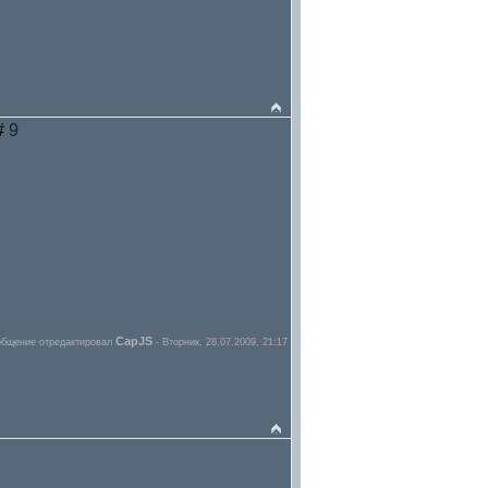
 #
9
CapJS
бщение отредактировал
-
Вторник, 28.07.2009, 21:17