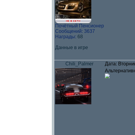
Почётный Пенсионер
Сообщений:
3637
Награды:
68
Данные в игре
Chili_Palmer
Дата: Вторни
Альтернатив