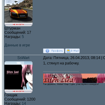
Штурман
Сообщений:
17
Награды:
5
Данные в игре
SsWart
Дата: Пятница, 26.04.2013, 08:14 
1, стянул на рабочку.
Так держать, rhobar! Eще 3 дня, участвуем в конкурсе!
Гонщик
Сообщений:
1200
Награды:
14