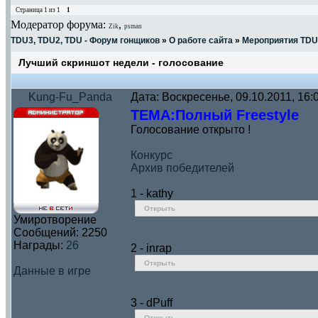
Страница
1
из
1
1
Модератор форума:
,
Zik
psman
TDU3, TDU2, TDU - Форум гонщиков
»
О работе сайта
»
Мероприятия TDU
Лучший скриншот недели - голосование
Kung-Fu_Panda
Дата: Воскресенье, 09.10.2011, 16
ТЕМА:
Полный Freestyle
Голосование открыто !
Конкурс
Архив победителей
1 - kathy
Открыть
Умиротворение
Сообщений:
2250
Награды:
26
2 - inrap
Открыть
Данные в игре
3 - dPuff
Открыть