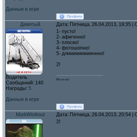
Данные в игре
Девятый
Дата: Пятница, 26.04.2013, 19:35 
1- пусто!
2- афигенно!
3- плоско!
4- фотошопно!
5- длиииииииииннно!
2!
Водитель
Мо-хо-хо!
Сообщений:
140
Награды:
5
Данные в игре
MarkWorkout
Дата: Пятница, 26.04.2013, 20:54 
2!