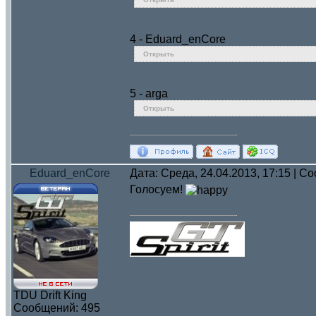
4 - Eduard_enCore
Открыть
5 - arga
Открыть
Eduard_enCore
Дата: Среда, 24.04.2013, 17:15 | 
Голосуем!
TDU Drift King
Сообщений:
495