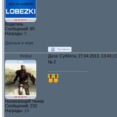
Водитель
Сообщений:
85
Награды:
5
Данные в игре
rhobar
Дата: Суббота, 27.04.2013, 13:43 
№ 2
Начинающий тюнер
Сообщений:
232
Награды:
14