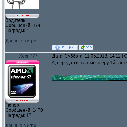
Водитель
Сообщений:
274
Награды:
4
Данные в игре
Xeon777
Дата: Суббота, 11.05.2013, 14:12 
4, передал всю атмосферу 1й част
Тюнер
Сообщений:
1470
Награды:
17
Данные в игре