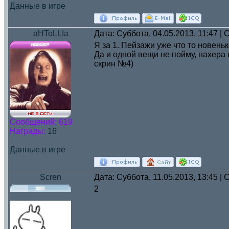
Данные в игре
aHToLLIa
Дата: Суббота, 04.05.2013, 11:47 
Я за 1. Пейзажи уже что то новень
Да и одной вещи не пойму, нахера 
скрин №4)
Сообщений:
619
Награды:
16
Данные в игре
Scren
Дата: Суббота, 11.05.2013, 13:45 
2