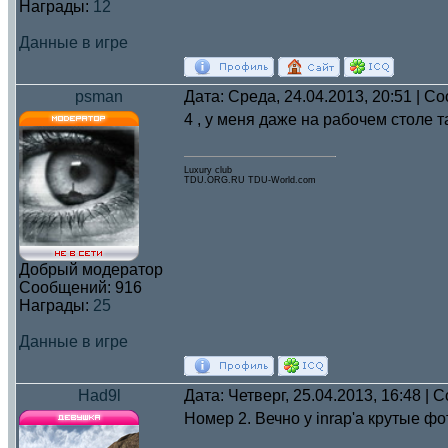
Награды:
12
Данные в игре
psman
Дата: Среда, 24.04.2013, 20:51 | 
4 , у меня даже на рабочем столе т
Luxury club
TDU.ORG.RU TDU-World.com
Добрый модератор
Сообщений:
916
Награды:
25
Данные в игре
Had9l
Дата: Четверг, 25.04.2013, 16:48 |
Номер 2. Вечно у inrap'a крутые ф