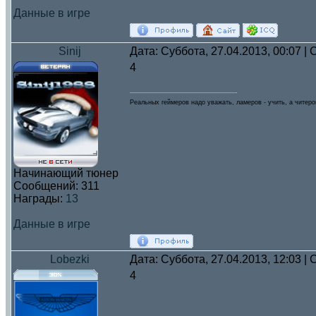
Данные в игре
Sinij
Дата: Суббота, 27.04.2013, 00:07 
4
Реальных геймеров надо уважать, ламеров - учить, а читеро
Начинающий тюнер
Сообщений:
311
Награды:
13
Данные в игре
Lobezki
Дата: Суббота, 27.04.2013, 12:03 
4