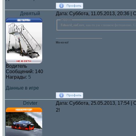
Девятый
Дата: Суббота, 11.05.2013, 20:36 
Оффтоп
Eduard_enCore
, как-то уж слишком фотошопно. С
Мо-хо-хо!
Водитель
Сообщений:
140
Награды:
5
Данные в игре
Drivter
Дата: Суббота, 25.05.2013, 17:54 
2!