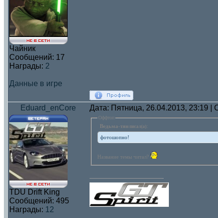
Чайник
Сообщений:
17
Награды:
2
Данные в игре
Eduard_enCore
Дата: Пятница, 26.04.2013, 23:19 
Оффтоп
Ведьма-тян
писал(а):
фотошопно!
Название темы читал?
TDU Drift King
Сообщений:
495
Награды:
12