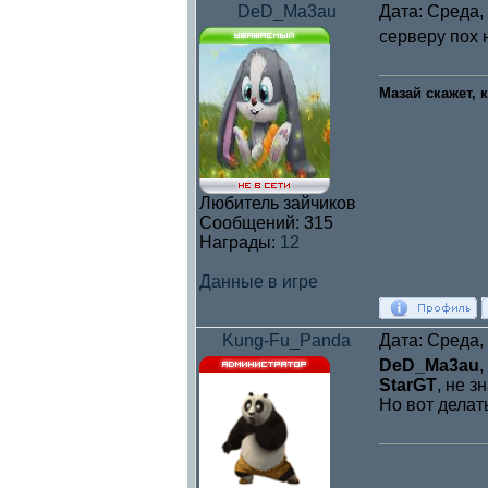
DeD_Ma3au
Дата: Среда,
серверу пох 
Мазай скажет, 
Любитель зайчиков
Сообщений:
315
Награды:
12
Данные в игре
Kung-Fu_Panda
Дата: Среда,
DeD_Ma3au
,
StarGT
, не з
Но вот делать