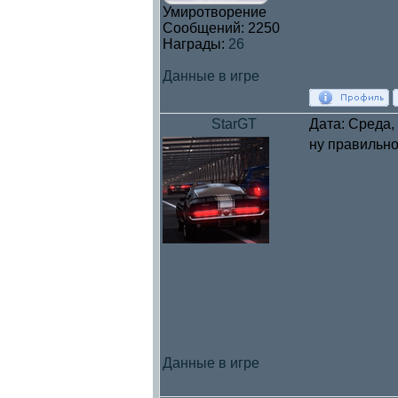
Умиротворение
Сообщений:
2250
Награды:
26
Данные в игре
StarGT
Дата: Среда,
ну правильно
Данные в игре