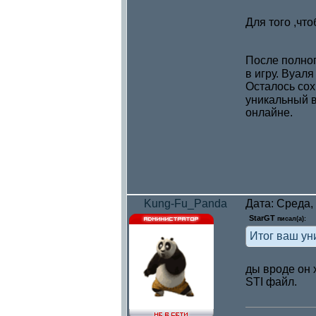
Для того ,чт
После полно
в игру. Вуал
Осталось сох
уникальный в
онлайне.
Kung-Fu_Panda
Дата: Среда,
StarGT
писал(а):
Итог ваш ун
ды вроде он 
STI файл.