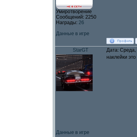
Умиротворение
Сообщений:
2250
Награды:
26
Данные в игре
StarGT
Дата: Среда,
наклейки это
Данные в игре