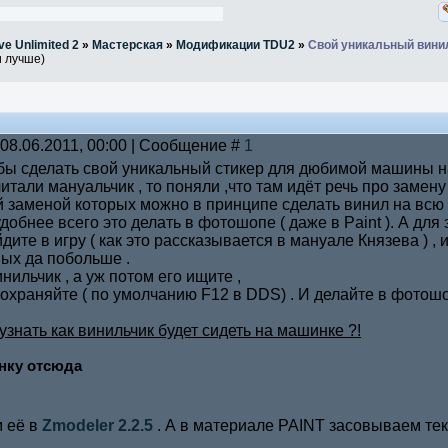
ve Unlimited 2
»
Мастерская
»
Модификации TDU2
»
Свой уникальный вини
и лучше)
 08.06.2011, 00:00 | Сообщение #
1
обы сделать свой уникальный стикер для дюбимой машины н
итали мануальчик , то поняли ,что там идёт речь про замену
заменой которых можно в принципе сделать винил на всю 
добнее всего это делать в фотошопе ( даже в Paint ). А дл
йдите в игру ( как это рассказывается в мануале Князева ) 
ых да побольше .
нильчик , а уж потом его ищите ,
сохраняйте ( по умолчанию F12 в DDS) . И делайте в фотошо
узнать как винильчик будет сидеть на машинке ?!
нку отсюда
 её в
Zmodeler 2.2.5
. А в материале PAINT засовываем тек