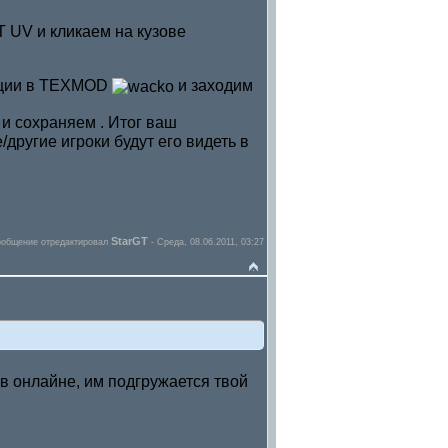
T UV и кликаем на кузове
ации в TEXMOD
и заходим
и сохраняем . Итог ваш
другие игроки будут его видеть в
StarGT
общение отредактировал
-
Среда, 08.06.2011, 03:27
 в онлайне, им подгружается твой