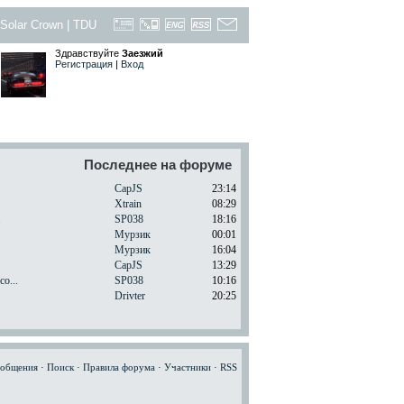
Solar Crown
|
TDU
Здравствуйте
Заезжий
Регистрация
|
Вход
Последнее на форуме
CapJS
23:14
Xtrain
08:29
.
SP038
18:16
Мурзик
00:01
Мурзик
16:04
CapJS
13:29
o...
SP038
10:16
Drivter
20:25
ообщения
·
Поиск
·
Правила форума
·
Участники
·
RSS