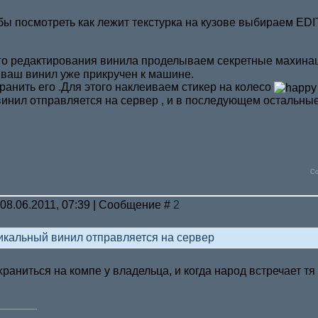
обы посмотреть как лежит текстурка на кузове выбираем EDI
го редактирования винила проделываем секретные махин
я ваш винил уже прикручен к машине.
ранить его .Для этого наклеиваем стикер на колесо
инил отправляется на сервер , и в последующем остальные/
Со
 08.06.2011, 07:39 | Сообщение #
2
икальный винил отправляется на сервер
храниться на компе у владельца, и когда народ встречает тя