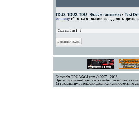
TDU3, TDU2, TDU - Форум гонщиков
»
Test Dri
машину
(Статья о том как это сделать проще 
Страница
1
из
1
1
Copyright TDU-World.com © 2007 - 2026
При копировании/перепечатке любых материалов нашег
За размещённую пользователями сайта информацию адм