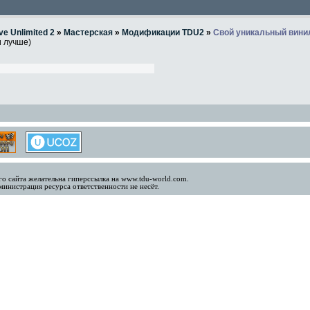
ve Unlimited 2
»
Мастерская
»
Модификации TDU2
»
Свой уникальный вини
и лучше)
о сайта желательна гиперссылка на www.tdu-world.com.
инистрация ресурса ответственности не несёт.