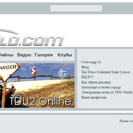
Файлы
Видео
Галерея
Клубы
Стоп кадр v2
Флуд
Test Drive Unlimited Solar Crown ..
HELP!!!
Как убрать рекламу
Автоспорт в твоём городе
Электронная почта от TDU-World.c
Ваши профессии
Новые с