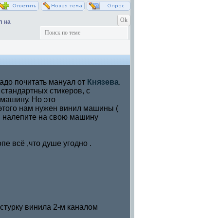
л на
адо почитать мануал от
Князева
.
 стандартных стикеров, с
машину. Но это
я этого нам нужен винил машины (
, и налепите на свою машину
пе всё ,что душе угодно .
стурку винила 2-м каналом