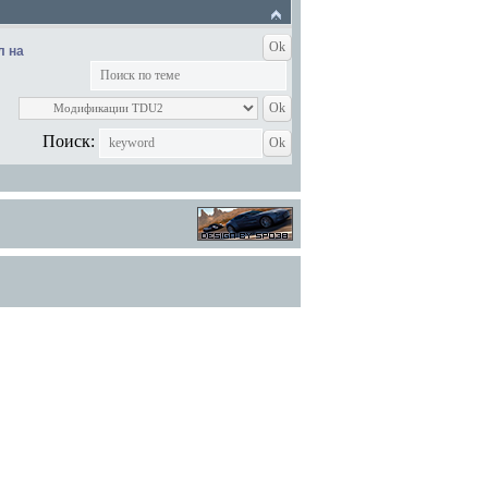
л на
Поиск: