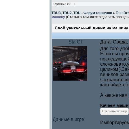
Страница
1
из
1
1
TDU3, TDU2, TDU - Форум гонщиков
»
Test Dri
машину
(Статья о том как это сделать проще 
Свой уникальный винил на машину
StarGT
Дата: Среда,
Для того ,чт
Если вы проч
последующей 
сложновато,у
целиком ).За
винилов разн
Сохраните ви
как найдёте 
А как же нам 
Качаем маши
Данные в игре
Импортируем