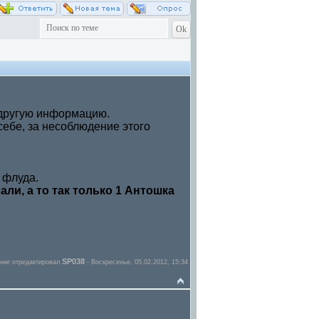
 другую информацию.
 себе, за несоблюдение этого
 флуда.
и, а то так только 1 Антошка
SP038
ние отредактировал
-
Воскресенье, 05.02.2012, 15:34