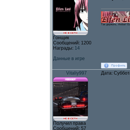
Так держать, rhobar! E
Гонщик
Сообщений:
1200
Награды:
14
Данные в игре
Vitaliy997
Дата: Суббот
Получил права
Сообщений:
57