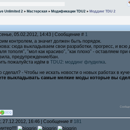
ve Unlimited 2
»
Мастерская
»
Модификации TDU2
»
Моддинг TDU 2
сенье, 05.02.2012, 14:43 | Сообщение #
1
оим контролем, а значит должен быть порядок.
кова: сюда выкладываем свои разработки, прогресс, и всю
аля тополя", "мол как красиво", "как плохо" - оставляем при
вила, предупреждение/бан.
ить пожалуйста идём в
TDU2: моддинг флудилка
.
то сделал? - Чтобы не искать новости о новых работах в куче
ете выкладывать самые мелкие моды которые вы сделал
Сообще
г, 27.12.2012, 16:46 | Сообщение #
181
ииитер!!!!