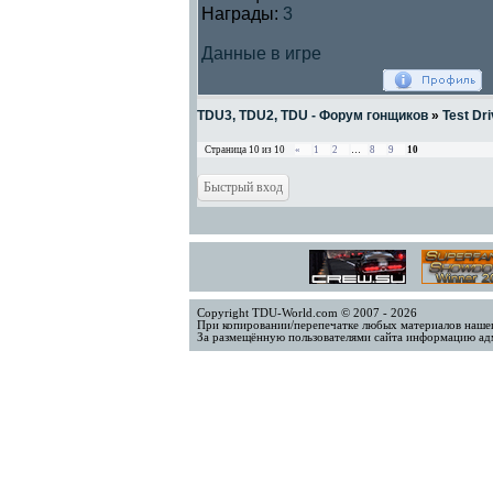
Награды:
3
Данные в игре
TDU3, TDU2, TDU - Форум гонщиков
»
Test Dri
Страница
10
из
10
«
1
2
…
8
9
10
Copyright TDU-World.com © 2007 - 2026
При копировании/перепечатке любых материалов нашег
За размещённую пользователями сайта информацию адм