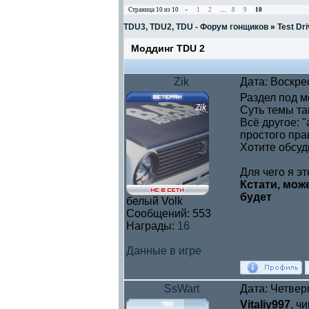
Страница
10
из
10
«
1
2
…
8
9
10
TDU3, TDU2, TDU - Форум гонщиков
»
Test Dri
Моддинг TDU 2
Zik
Дата: Воскре
Раздел под м
Суть темы та
Всё другое: "
простого пра
Хотите обсуд
Для чего я э
Кстати, мож
будет
белый Volk
Сообщений:
553
Награды:
16
Данные в игре
SsWart
Дата: Четвер
Vitaliy997
, ч