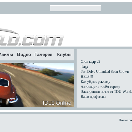
Файлы
Видео
Галерея
Клубы
Стоп кадр v2
Флуд
Test Drive Unlimited Solar Crown ..
HELP!!!
Как убрать рекламу
Автоспорт в твоём городе
Электронная почта от TDU-World.c
Ваши профессии
Новые с