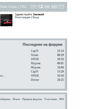
Solar Crown
|
TDU
Здравствуйте
Заезжий
Регистрация
|
Вход
Последнее на форуме
CapJS
23:14
Xtrain
08:29
.
SP038
18:16
Мурзик
00:01
Мурзик
16:04
CapJS
13:29
o...
SP038
10:16
Drivter
20:25
ообщения
·
Поиск
·
Правила форума
·
Участники
·
RSS