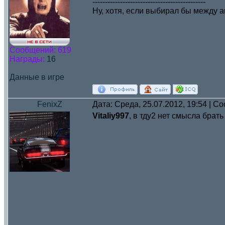
---------------------------------------------
Ну, хотя, если выбирал бы между а
Сообщений:
619
Награды:
16
Данные в игре
FenixZ
Дата: Среда, 25.07.2012, 19:54 | 
Vitaliy997
, в тду2 нет смысла брат