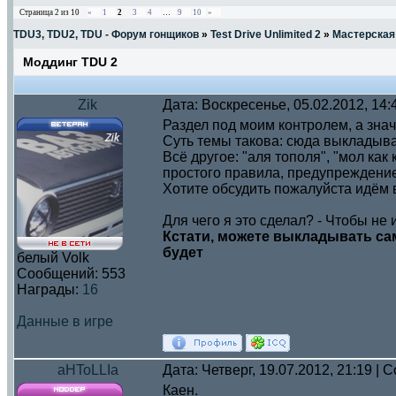
Страница
2
из
10
«
1
2
3
4
…
9
10
»
TDU3, TDU2, TDU - Форум гонщиков
»
Test Drive Unlimited 2
»
Мастерская
Моддинг TDU 2
Zik
Дата: Воскресенье, 05.02.2012, 14
Раздел под моим контролем, а зна
Суть темы такова: сюда выкладыва
Всё другое: "аля тополя", "мол как
простого правила, предупреждение
Хотите обсудить пожалуйста идём
Для чего я это сделал? - Чтобы не 
Кстати, можете выкладывать са
будет
белый Volk
Сообщений:
553
Награды:
16
Данные в игре
aHToLLIa
Дата: Четверг, 19.07.2012, 21:19 |
Каен.