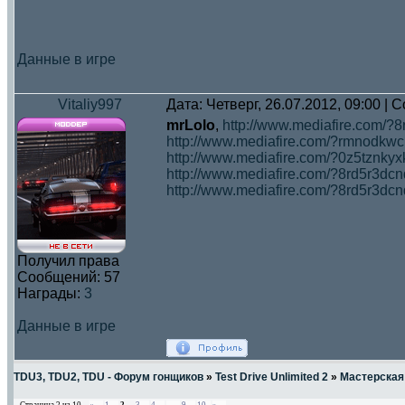
Данные в игре
Vitaliy997
Дата: Четверг, 26.07.2012, 09:00 |
mrLolo
,
http://www.mediafire.com/?
http://www.mediafire.com/?rmnodkw
http://www.mediafire.com/?0z5tznky
http://www.mediafire.com/?8rd5r3d
http://www.mediafire.com/?8rd5r3dc
Получил права
Сообщений:
57
Награды:
3
Данные в игре
TDU3, TDU2, TDU - Форум гонщиков
»
Test Drive Unlimited 2
»
Мастерская