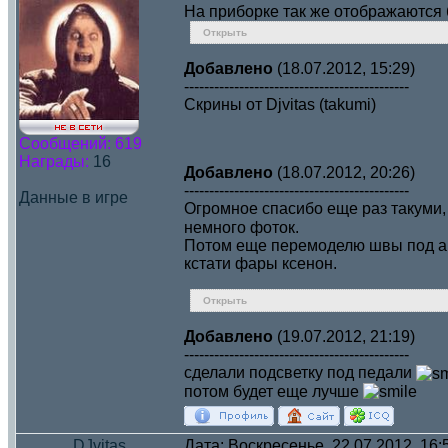
На приборке так же отображаются 
Открыть
Добавлено
(18.07.2012, 15:29)
---------------------------------------------
Скрины от Djvitas (takumi)
Сообщений:
619
Награды:
16
Добавлено
(18.07.2012, 20:26)
---------------------------------------------
Данные в игре
Огромное спасибо еще раз такуми,
немного фоток.
Потом еще перемоделю швы под ав
кстати фары ксенон.
Открыть
Добавлено
(19.07.2012, 21:19)
---------------------------------------------
сделали подсветку под педали
потом будет еще лучше
DJvitas
Дата: Воскресенье, 22.07.2012, 16