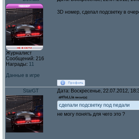
3D номер, сделал подсветку в очер
Журналист
Сообщений:
216
Награды:
11
Данные в игре
StarGT
Дата: Воскресенье, 22.07.2012, 18
aHToLLIa
писал(а):
сделали подсветку под педали
не могу понять для чего это ?