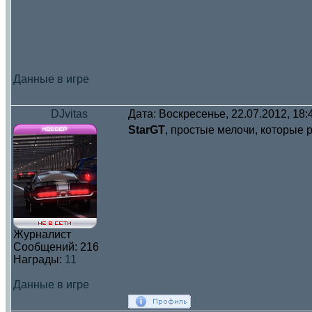
Данные в игре
DJvitas
Дата: Воскресенье, 22.07.2012, 18
StarGT
, простые мелочи, которые р
Журналист
Сообщений:
216
Награды:
11
Данные в игре