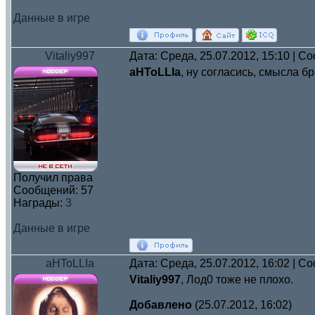
Данные в игре
Vitaliy997
Дата: Среда, 25.07.2012, 15:10 | 
aHToLLIa
, ну согласись, смысла бра
Получил права
Сообщений:
57
Награды:
3
Данные в игре
aHToLLIa
Дата: Среда, 25.07.2012, 16:02 | 
Vitaliy997
, Лод0 тоже не плохо.
Добавлено
(25.07.2012, 16:02)