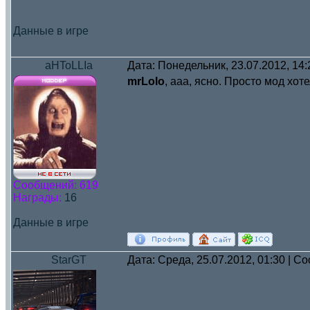
Данные в игре
aHToLLIa
Дата: Понедельник, 23.07.2012, 14
mrLolo
, ааа, ясно. Просто мод хо
Сообщений:
619
Награды:
16
Данные в игре
StarGT
Дата: Среда, 25.07.2012, 01:30 | 