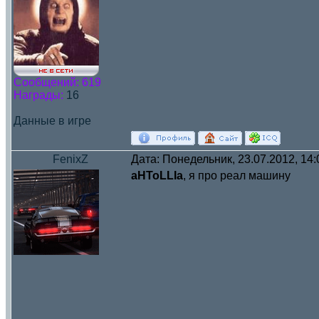
Сообщений:
619
Награды:
16
Данные в игре
FenixZ
Дата: Понедельник, 23.07.2012, 14
aHToLLIa
, я про реал машину