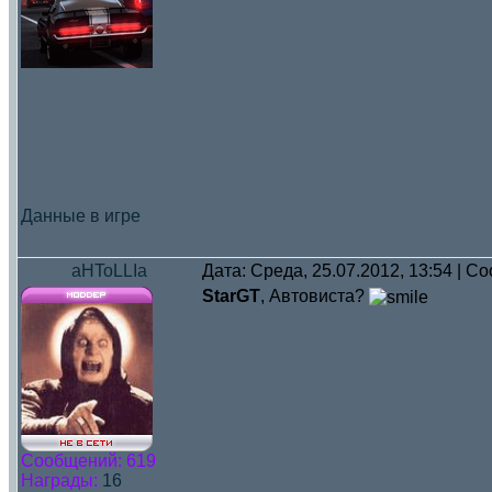
Данные в игре
aHToLLIa
Дата: Среда, 25.07.2012, 13:54 | 
StarGT
, Автовиста?
Сообщений:
619
Награды:
16