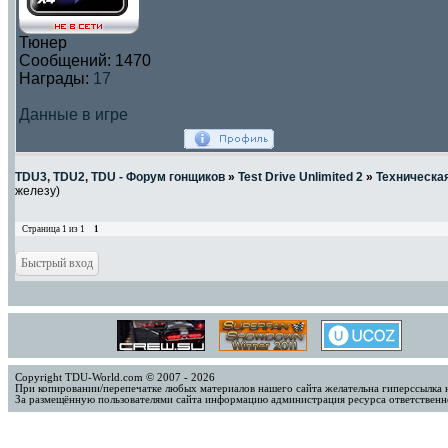
Тюнер
Сообщений:
1470
Награды:
17
Данные в игре
TDU3, TDU2, TDU - Форум гонщиков
»
Test Drive Unlimited 2
»
Техническа
железу)
Страница
1
из
1
1
Copyright TDU-World.com © 2007 - 2026
При копировании/перепечатке любых материалов нашего сайта желательна гиперссылка 
За размещённую пользователями сайта информацию администрация ресурса ответственно