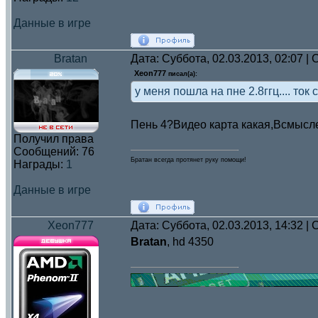
Данные в игре
Bratan
Дата: Суббота, 02.03.2013, 02:07 
Xeon777
писал(а):
у меня пошла на пне 2.8ггц.... ток
Пень 4?Видео карта какая,Всмысл
Получил права
Сообщений:
76
Братан всегда протянет руку помощи!
Награды:
1
Данные в игре
Xeon777
Дата: Суббота, 02.03.2013, 14:32 
Bratan
, hd 4350