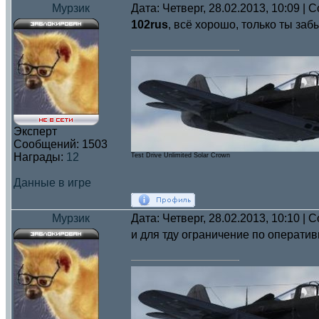
Мурзик
Дата: Четверг, 28.02.2013, 10:09 |
102rus
, всё хорошо, только ты заб
Эксперт
Сообщений:
1503
Награды:
12
Test Drive Unlimited Solar Crown
Данные в игре
Мурзик
Дата: Четверг, 28.02.2013, 10:10 |
и для тду ограничение по оператив