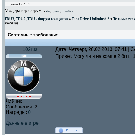
Страница
1
из
1
1
Модератор форума:
,
,
Zik
psman
DarkSide
TDU3, TDU2, TDU - Форум гонщиков
»
Test Drive Unlimited 2
»
Техническа
железу)
Системные требования.
102rus
Дата: Четверг, 28.02.2013, 07:41 |
Привет. Могу ли я на компе 2.8ггц, 
Чайник
Сообщений:
21
Награды:
0
Данные в игре