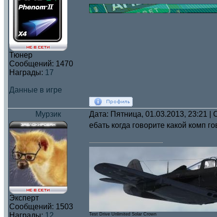
Тюнер
Сообщений:
1470
Награды:
17
Данные в игре
Мурзик
Дата: Пятница, 01.03.2013, 23:21 
ебать когда говорите какой комп 
Эксперт
Сообщений:
1503
Награды:
12
Test Drive Unlimited Solar Crown