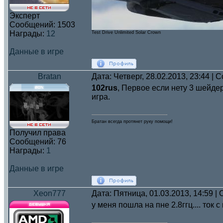
Эксперт
Сообщений:
1503
Награды:
12
Test Drive Unlimited Solar Crown
Данные в игре
Bratan
Дата: Четверг, 28.02.2013, 23:44 |
102rus
, Первое если нету 3 шейдер
игра.
Братан всегда протянет руку помощи!
Получил права
Сообщений:
76
Награды:
1
Данные в игре
Xeon777
Дата: Пятница, 01.03.2013, 14:59 
у меня пошла на пне 2.8ггц.... ток 