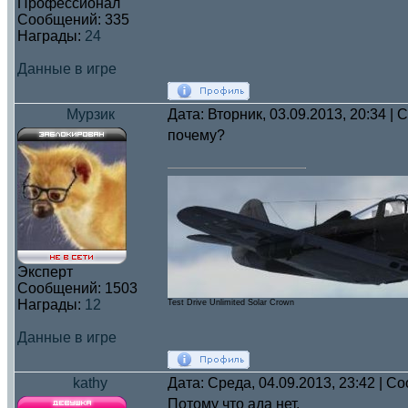
Профессионал
Сообщений:
335
Награды:
24
Данные в игре
Мурзик
Дата: Вторник, 03.09.2013, 20:34 |
почему?
Эксперт
Сообщений:
1503
Награды:
12
Test Drive Unlimited Solar Crown
Данные в игре
kathy
Дата: Среда, 04.09.2013, 23:42 | 
Потому что ада нет.