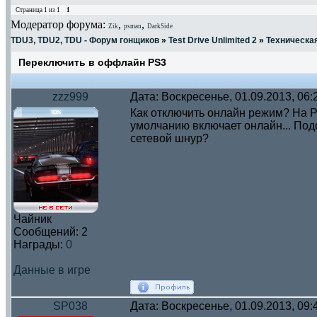
Страница
1
из
1
1
Модератор форума:
,
,
Zik
psman
DarkSide
TDU3, TDU2, TDU - Форум гонщиков
»
Test Drive Unlimited 2
»
Техническа
Переключить в оффлайн PS3
zzz999
Дата: Воскресенье, 01.09.2013, 06
Как отключить онлайн режим? На P
умолчанию включает онлайн... Подс
сетевой шнур?
Чайник
Сообщений:
2
Награды:
0
Данные в игре
SP038
Дата: Воскресенье, 01.09.2013, 09