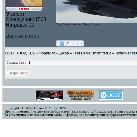
Эксперт
Сообщений:
1503
Награды:
12
Test Drive Unlimited Solar Crown
Данные в игре
TDU3, TDU2, TDU - Форум гонщиков
»
Test Drive Unlimited 2
»
Техническа
Страница
1
из
1
1
Copyright TDU-World.com © 2007 - 2026
При копировании/перепечатке любых материалов нашего сайта желательна гиперссылка 
За размещённую пользователями сайта информацию администрация ресурса ответственно