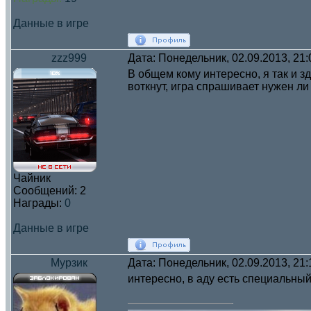
Данные в игре
zzz999
Дата: Понедельник, 02.09.2013, 21
В общем кому интересно, я так и з
воткнут, игра спрашивает нужен ли 
Чайник
Сообщений:
2
Награды:
0
Данные в игре
Мурзик
Дата: Понедельник, 02.09.2013, 21
интересно, в аду есть специальный 