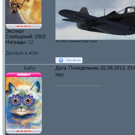
Эксперт
Сообщений:
1503
Награды:
12
Test Drive Unlimited Solar Crown
Данные в игре
kathy
Дата: Понедельник, 02.09.2013, 23
Нет.