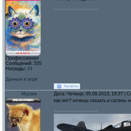
Профессионал
Сообщений:
335
Награды:
24
Данные в игре
Мурзик
Дата: Четверг, 05.09.2013, 19:37 |
как нет? хочешь сказать и сатаны 