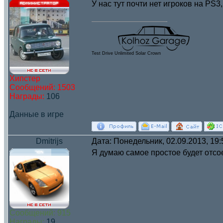
У нас тут почти нет игроков на PS3
Test Drive Unlimited Solar Crown
Хипстер
Сообщений:
1503
Награды:
106
Данные в игре
Dmitrijs
Дата: Понедельник, 02.09.2013, 19
Я думаю самое простое будет отсо
Сообщений:
915
Награды:
19