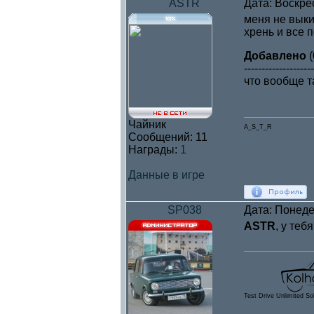
ASTR
Дата: Воскре
меня не выки
хрень и все 
Добавлено
(
--------------------
что вообще т
Чайник
A_S_T_R
Сообщений:
11
Награды:
1
Данные в игре
SP038
Дата: Понеде
ASTR
, у теб
Test Drive Unlimited So