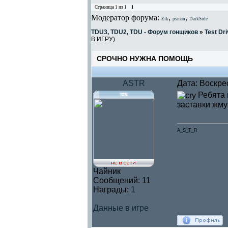
Страница
1
из
1
1
Модератор форума:
,
,
Zik
psman
DarkSide
TDU3, TDU2, TDU - Форум гонщиков
»
Test Dri
В ИГРУ)
СРОЧНО НУЖНА ПОМОЩЬ
ASTR
Дата: Воскре
Ребята 
заставки жму 
A_S_T_R
Чайник
Сообщений:
11
Награды:
1
Данные в игре