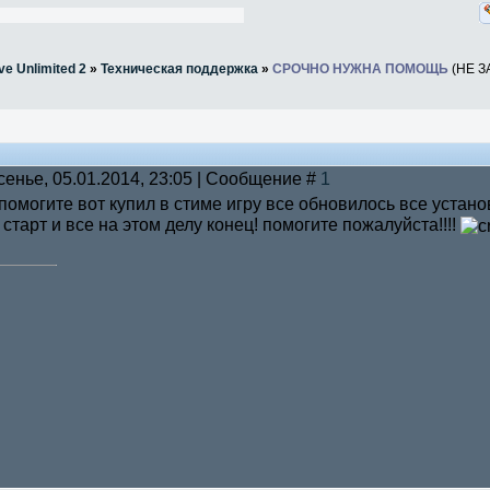
ve Unlimited 2
»
Техническая поддержка
»
СРОЧНО НУЖНА ПОМОЩЬ
(НЕ 
сенье, 05.01.2014, 23:05 | Сообщение #
1
помогите вот купил в стиме игру все обновилось все устано
старт и все на этом делу конец! помогите пожалуйста!!!!