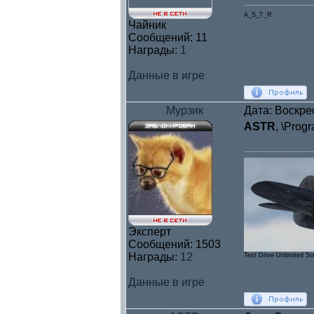
A_S_T_R
Чайник
Сообщений:
11
Награды:
1
Данные в игре
Мурзик
Дата: Воскре
ASTR
, \Prog
Эксперт
Сообщений:
1503
Награды:
12
Test Drive Unlimited So
Данные в игре