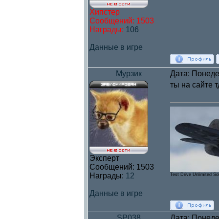
Хипстер
Сообщений:
1503
Награды:
106
Данные в игре
Мурзик
Дата: Понеде
ты на сайте 
Эксперт
Сообщений:
1503
Награды:
12
Test Drive Unlimited So
Данные в игре
SP038
Дата: Понеде