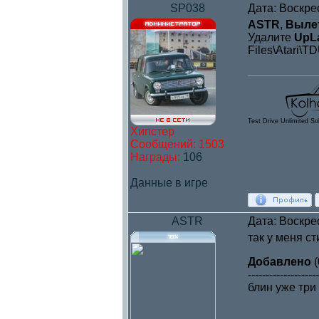
SP038
Дата: Воскре
ASTR
,
Вылет
Удалите
UpLa
Files\Atari\T
Test Drive Unlimited So
Хипстер
Сообщений:
1503
Награды:
106
Данные в игре
ASTR
Дата: Воскре
так у меня ст
Добавлено
(
--------------------
блин уже три 