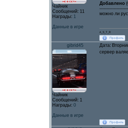
Добавлено
(
Чайник
--------------------
Сообщений:
11
можно ли ру
Награды:
1
Данные в игре
A_S_T_R
gibrid45
Дата: Вторни
сервер валяе
Чайник
Сообщений:
1
Награды:
0
Данные в игре