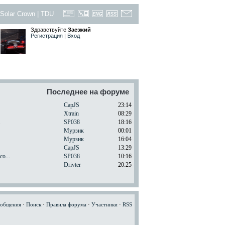
Solar Crown
|
TDU
Здравствуйте
Заезжий
Регистрация
|
Вход
Последнее на форуме
CapJS
23:14
Xtrain
08:29
.
SP038
18:16
Мурзик
00:01
Мурзик
16:04
CapJS
13:29
o...
SP038
10:16
Drivter
20:25
ообщения
·
Поиск
·
Правила форума
·
Участники
·
RSS