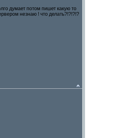
лго думает потом пишет какую то
рвером незнаю ! что делать?!?!?!?