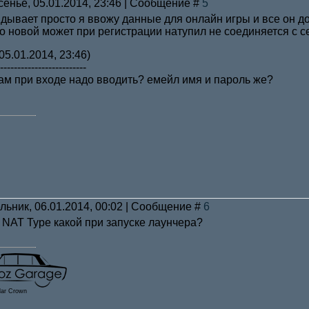
сенье, 05.01.2014, 23:46 | Сообщение #
5
дывает просто я ввожу данные для онлайн игры и все он до
по новой может при регистрации натупил не соединяется с се
05.01.2014, 23:46)
-------------------------
ам при входе надо вводить? емейл имя и пароль же?
льник, 06.01.2014, 00:02 | Сообщение #
6
я NAT Type какой при запуске лаунчера?
lar Crown