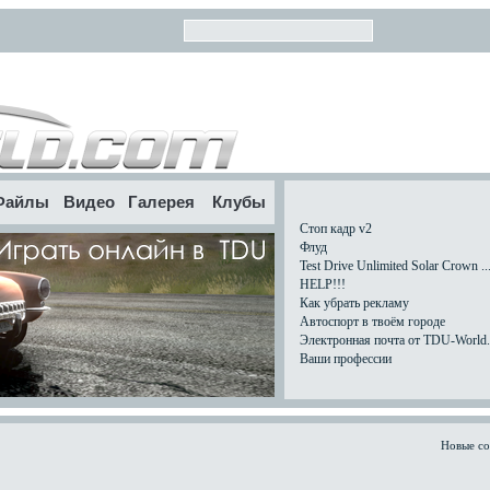
Файлы
Видео
Галерея
Клубы
Стоп кадр v2
Флуд
Test Drive Unlimited Solar Crown ..
HELP!!!
Как убрать рекламу
Автоспорт в твоём городе
Электронная почта от TDU-World.c
Ваши профессии
Новые с