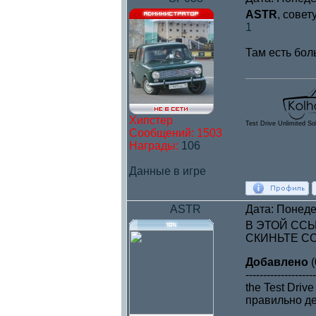
ASTR
, сове
1
Там есть бол
Хипстер
Test Drive Unlimited So
Сообщений:
1503
Награды:
106
Данные в игре
ASTR
Дата: Понеде
В ЭТОЙ ССЫ
СКИНЬТЕ ССЫ
Добавлено
(
--------------------
the Test Drive
правильно де