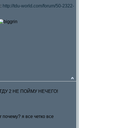
ы:
http://tdu-world.com/forum/50-2322-
ДУ 2 НЕ ПОЙМУ НЕЧЕГО!
ater почему? я все четко все