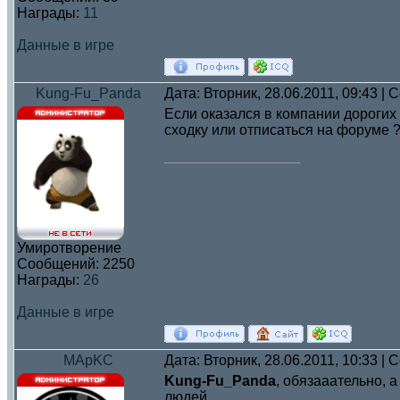
Награды:
11
Данные в игре
Kung-Fu_Panda
Дата: Вторник, 28.06.2011, 09:43 |
Если оказался в компании дорогих 
сходку или отписаться на форуме 
Умиротворение
Сообщений:
2250
Награды:
26
Данные в игре
MApKC
Дата: Вторник, 28.06.2011, 10:33 |
Kung-Fu_Panda
, обязааательно, 
людей