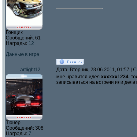
Гонщик
Сообщений:
61
Награды:
12
Данные в игре
artlight12
Дата: Вторник, 28.06.2011, 01:57 |
мне нравится идея
xxxxxx1234
, т
записываться на встречи или делат
Тюнер
Сообщений:
308
Награды:
7