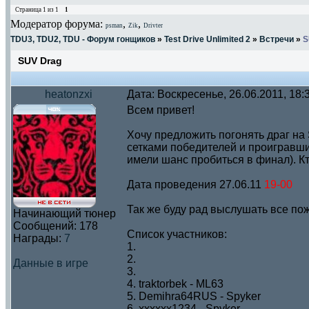
Страница
1
из
1
1
Модератор форума:
,
,
psman
Zik
Drivter
TDU3, TDU2, TDU - Форум гонщиков
»
Test Drive Unlimited 2
»
Встречи
»
S
SUV Drag
heatonzxi
Дата: Воскресенье, 26.06.2011, 18
Всем привет!
Хочу предложить погонять драг на 
сетками победителей и проигравших
имели шанс пробиться в финал). Кт
Дата проведения 27.06.11
19-00
Так же буду рад выслушать все по
Начинающий тюнер
Сообщений:
178
Список участников:
Награды:
7
1.
2.
Данные в игре
3.
4. traktorbek - ML63
5. Demihra64RUS - Spyker
6. xxxxxx1234 - Spyker