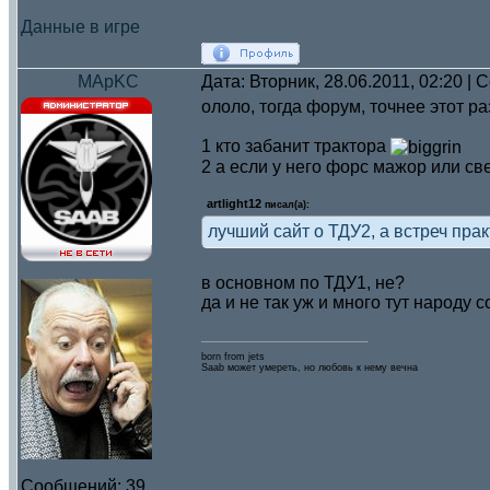
Данные в игре
MApKC
Дата: Вторник, 28.06.2011, 02:20 |
ололо, тогда форум, точнее этот р
1 кто забанит трактора
2 а если у него форс мажор или св
artlight12
писал(а):
лучший сайт о ТДУ2, а встреч прак
в основном по ТДУ1, не?
да и не так уж и много тут народу 
born from jets
Saab может умереть, но любовь к нему вечна
Сообщений:
39