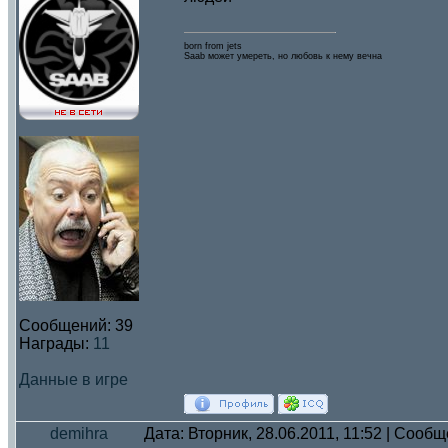
born from jets
Saab может умереть, но любовь к нему вечна
Сообщений:
39
Награды:
11
Данные в игре
demihra
Дата: Вторник, 28.06.2011, 11:52 | Сооб