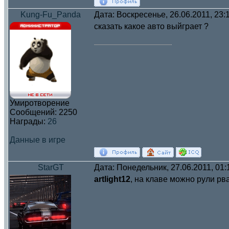
Kung-Fu_Panda
Дата: Воскресенье, 26.06.2011, 23
сказать какое авто выйграет ?
Умиротворение
Сообщений:
2250
Награды:
26
Данные в игре
StarGT
Дата: Понедельник, 27.06.2011, 01
artlight12
, на клаве можно рули рв