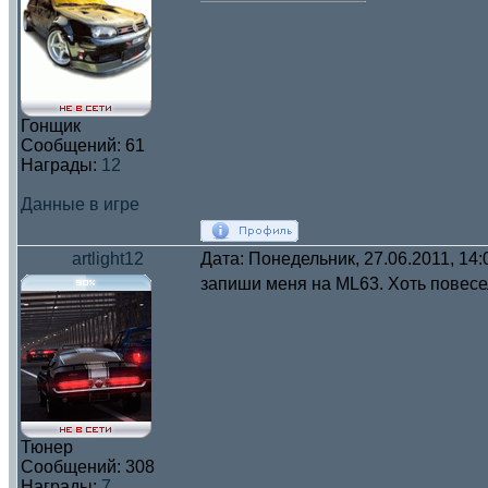
Гонщик
Сообщений:
61
Награды:
12
Данные в игре
artlight12
Дата: Понедельник, 27.06.2011, 14
запиши меня на ML63. Хоть повесе
Тюнер
Сообщений:
308
Награды:
7