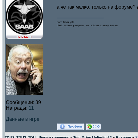
а че так мелко, только на форуме? 
born from jets
Saab может умереть, но любовь к нему вечна
Сообщений:
39
Награды:
11
Данные в игре
TDU3, TDU2, TDU - Форум гонщиков
»
Test Drive Unlimited 2
»
Встречи
»
S