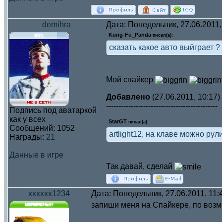
demihra
Дата: Понедельник, 27.06.2011
Kung-Fu_Panda
писал(а):
сказать какое авто выйграет ?
Мой спайкер
Добавлено
(27.06.2011, 10:17)
---------------------------------------------
Подпись под аватаркой
как у всех
StarGT
писал(а):
Сообщений:
1052
artlight12, на клаве можно рул
Награды:
21
Данные в игре
Так давай, сделай
xxxxxx1234
Дата: Понедельник, 27.06.2011, 11
запиши меня на Спайкере, по воз