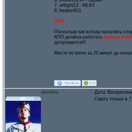
7. artlight12 - ML63
8. heaton911
UPD:
Поскольку как всегда начались спо
КПП должна работать
только в С
допускаются!!!
Место встречи за 20 минут до нача
demihra
Дата: Воскресень
Смогу только в 7