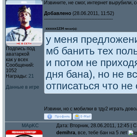
Извините, не смог, интернет вырубили, 
Добавлено
(28.06.2011, 11:52)
---------------------------------------------
xxxxxx1234
писал(а):
у меня предложение
мб банить тех пол
Подпись под
аватаркой
и потом не приход
как у всех
Сообщений:
1052
дня бана), но не в
Награды:
21
отписаться что не 
Данные в игре
Извини, но с мобилки в тду2 играть до
MApKC
Дата: Вторник, 28.06.2011, 12:45 |
demihra
, все, тебе бан на 5 лет