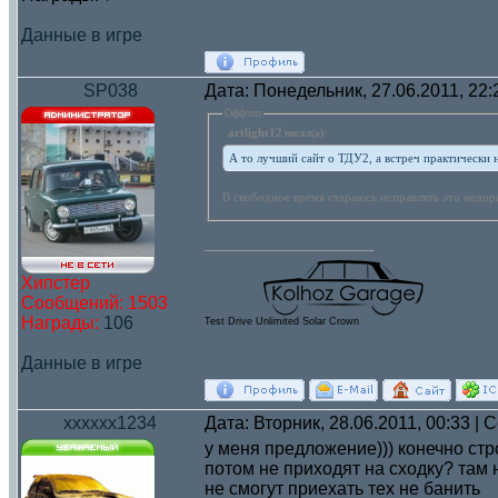
Данные в игре
SP038
Дата: Понедельник, 27.06.2011, 22
Оффтоп
artlight12
писал(а):
А то лучший сайт о ТДУ2, а встреч практически н
В свободное время стараюсь исправлять это недо
Хипстер
Сообщений:
1503
Награды:
106
Test Drive Unlimited Solar Crown
Данные в игре
xxxxxx1234
Дата: Вторник, 28.06.2011, 00:33 |
у меня предложение))) конечно стр
потом не приходят на сходку? там н
не смогут приехать тех не банить