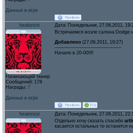
Данные в игре
heatonzxi
Дата: Понедельник, 27.06.2011, 19
Встречаемся возле салона Dodge 
Добавлено
(27.06.2011, 19:27)
---------------------------------------------
Начало в 20-00!!!!
Начинающий тюнер
Сообщений:
178
Награды:
7
Данные в игре
heatonzxi
Дата: Понедельник, 27.06.2011, 22
Отдельно хочу сказать спасибо
artl
касается остальных то останется н