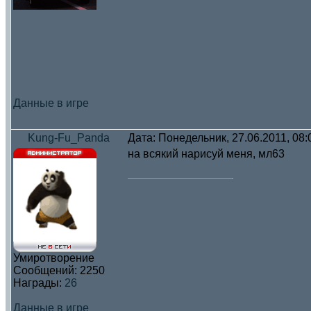
Данные в игре
Kung-Fu_Panda
Дата: Понедельник, 27.06.2011, 08
на всякий нарисуй меня, мл63
Умиротворение
Сообщений:
2250
Награды:
26
Данные в игре