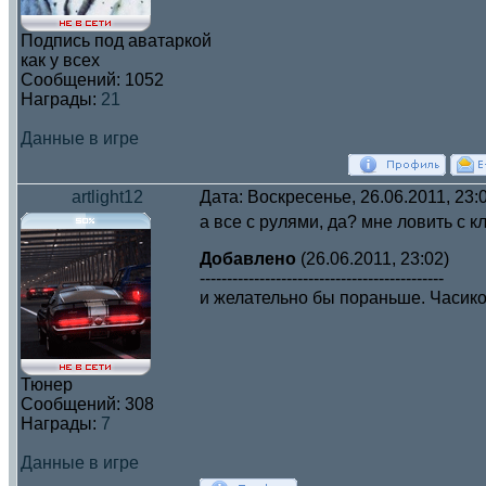
Подпись под аватаркой
как у всех
Сообщений:
1052
Награды:
21
Данные в игре
artlight12
Дата: Воскресенье, 26.06.2011, 23
а все с рулями, да? мне ловить с 
Добавлено
(26.06.2011, 23:02)
---------------------------------------------
и желательно бы пораньше. Часико
Тюнер
Сообщений:
308
Награды:
7
Данные в игре