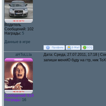
Водитель
Сообщений:
102
Награды:
5
Данные в игре
aHToLLIa
Дата: Среда, 27.07.2011, 17:18 | 
запиши меняЮ буду на гтр, ник To
Сообщений:
619
Награды:
16