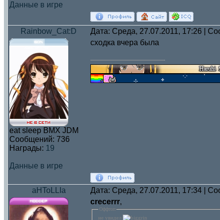
Данные в игре
Rainbow_Cat:D
Дата: Среда, 27.07.2011, 17:26 | 
сходка вчера была
eat sleep BMX JDM
Сообщений:
736
Награды:
19
Данные в игре
aHToLLIa
Дата: Среда, 27.07.2011, 17:34 | 
crecerrr
,
Оффтоп
не увидел