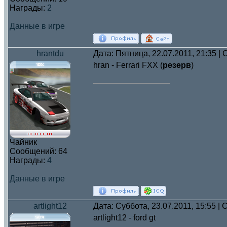
Награды:
2
Данные в игре
hrantdu
Дата: Пятница, 22.07.2011, 21:35 
hran - Ferrari FXX (
резерв
)
Чайник
Сообщений:
64
Награды:
4
Данные в игре
artlight12
Дата: Суббота, 23.07.2011, 15:55 
artlight12 - ford gt