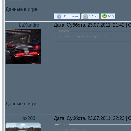
Данные в игре
LaXandro
Дата: Суббота, 23.07.2011, 21:42 
Оффтоп
я про Саг и Корвет, а ты про что?
Данные в игре
ox203
Дата: Суббота, 23.07.2011, 22:23 
Оффтоп
и я про тоже самое