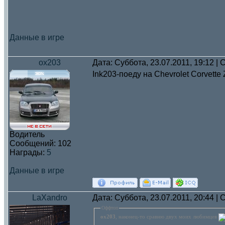
Данные в игре
ox203
Дата: Суббота, 23.07.2011, 19:12 
Ink203-поеду на Chevrolet Corvette
Водитель
Сообщений:
102
Награды:
5
Данные в игре
LaXandro
Дата: Суббота, 23.07.2011, 20:44 
Оффтоп
ox203
, наконец-то сравню двух моих любимцев