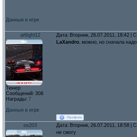
Данные в игре
artlight12
Дата: Вторник, 26.07.2011, 18:42 |
LaXandro
, можно, но сначала надо
Тюнер
Сообщений:
308
Награды:
7
Данные в игре
ox203
Дата: Вторник, 26.07.2011, 18:58 |
не смогу