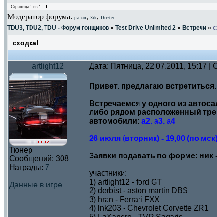
Страница
1
из
1
1
Модератор форума:
,
,
psman
Zik
Drivter
TDU3, TDU2, TDU - Форум гонщиков
»
Test Drive Unlimited 2
»
Встречи
»
с
сходка!
artlight12
Дата: Пятница, 22.07.2011, 15:17 
Привет. предлагаю встретиться..
Встречаемся у одного из автоса
либо рядом расположенный тре
автомобили:
а2, а3, а4
26 июля (вторник) - 19,00 (по мск
Тюнер
Заявки подавать по форме: ник -
Сообщений:
308
Награды:
7
участники:
1) artlight12 - ford GT
Данные в игре
2) derbist - aston martin DBS
3) hran - Ferrari FXX
4) lnk203 - Chevrolet Corvette ZR1
5) LaXandro - TVR Sagaris