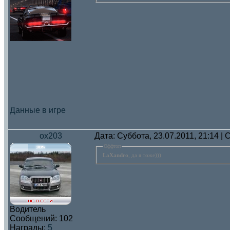
Данные в игре
ox203
Дата: Суббота, 23.07.2011, 21:14 
Оффтоп
LaXandro
, да я тоже)))
Водитель
Сообщений:
102
Награды:
5