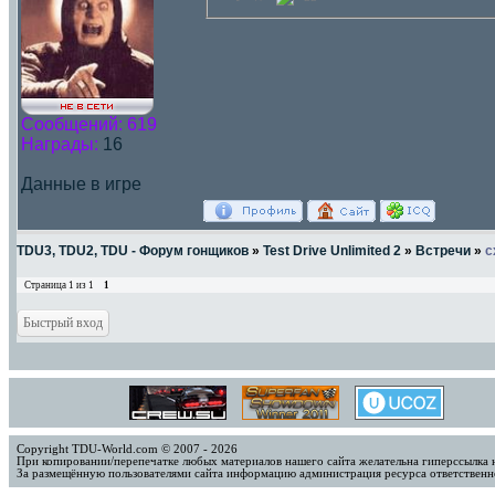
Сообщений:
619
Награды:
16
Данные в игре
TDU3, TDU2, TDU - Форум гонщиков
»
Test Drive Unlimited 2
»
Встречи
»
с
Страница
1
из
1
1
Copyright TDU-World.com © 2007 - 2026
При копировании/перепечатке любых материалов нашего сайта желательна гиперссылка 
За размещённую пользователями сайта информацию администрация ресурса ответственно