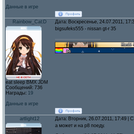
Данные в игре
Rainbow_Cat:D
Дата: Воскресенье, 24.07.2011, 17
bigsufeks555 - nissan gt-r 35
eat sleep BMX JDM
Сообщений:
736
Награды:
19
Данные в игре
artlight12
Дата: Вторник, 26.07.2011, 17:49 |
а может и на р8 поеду.