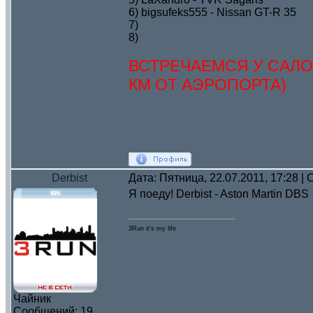
6) bigsufeks555 - Nissan GT-R 35
7)
8)
ВСТРЕЧАЕМСЯ У САЛО
КМ ОТ АЭРОПОРТА)
Derbist
Дата: Пятница, 22.07.2011, 17:28 
Я поеду! Derbist - Aston Martin DBS
3Run it's my life
Чайник
Сообщений:
19