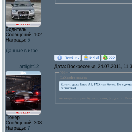
Водитель
Сообщений:
102
Награды:
5
Данные в игре
artlight12
Дата: Воскресенье, 24.07.2011, 11
Оффтоп
LaXandro
писал(а):
Кстати, даже Enzo A1, FXX тем более. Но я думаю
лёгкостью).
мы когда-то играли бугатти, атом, форд гт и...Рен
Тюнер
Сообщений:
308
Награды:
7