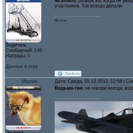
MrSmiths
, резерв же, когда не ув
участников. Так всегда делали.
Мо-хо-хо!
Водитель
Сообщений:
140
Награды:
5
Данные в игре
Мурзик
Дата: Среда, 05.12.2012, 12:58 | 
Ведьма-тян
, не говори всегда, ко
Эксперт