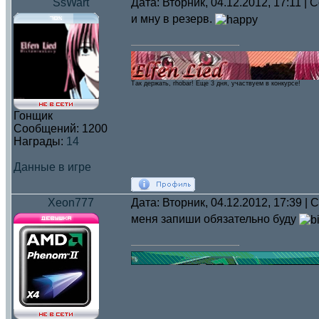
SsWart
Дата: Вторник, 04.12.2012, 17:11 |
и мну в резерв.
Так держать, rhobar! Eще 3 дня, участвуем в конкурсе!
Гонщик
Сообщений:
1200
Награды:
14
Данные в игре
Xeon777
Дата: Вторник, 04.12.2012, 17:39 |
меня запиши обязательно буду