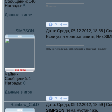
Сообщений:
140
Награды:
5
Мо-хо-хо!
Данные в игре
SIMPSON
Дата: Среда, 05.12.2012, 18:58 | 
Если успл меня запишите, Ник:SIMP
Нету не чего лучше, чем суперкар и закат над Гонолулу
Чайник
Сообщений:
1
Награды:
0
Данные в игре
Rainbow_Cat:D
Дата: Среда, 05.12.2012, 18:59 | 
SIMPSON
, тема мустанг же.