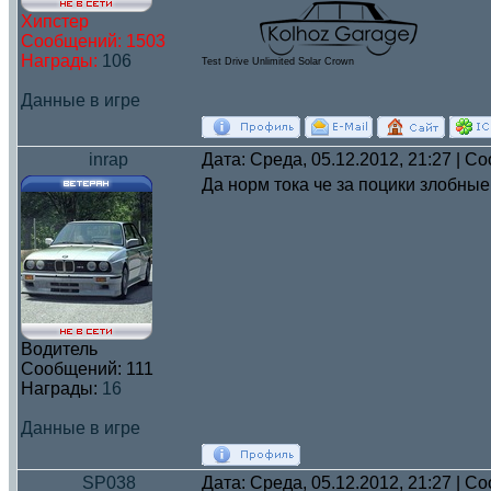
Хипстер
Сообщений:
1503
Награды:
106
Test Drive Unlimited Solar Crown
Данные в игре
inrap
Дата: Среда, 05.12.2012, 21:27 | 
Да норм тока че за поцики злобные
Водитель
Сообщений:
111
Награды:
16
Данные в игре
SP038
Дата: Среда, 05.12.2012, 21:27 | 