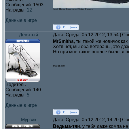
Сообщений:
1503
Награды:
12
Test Drive Unlimited Solar Crown
Данные в игре
Девятый
Дата: Среда, 05.12.2012, 13:54 | 
MrSmiths
, ты такой же новичок как 
Хотя нет, мы оба ветераны, это да
Но при мне такое вполне было, я в
Мо-хо-хо!
Водитель
Сообщений:
140
Награды:
5
Данные в игре
Мурзик
Дата: Среда, 05.12.2012, 14:20 | 
Ведьма-тян
, у тебя даже компа не