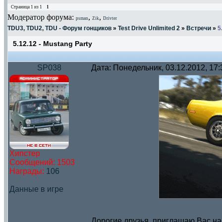
Страница
1
из
1
1
Модератор форума:
,
,
psman
Zik
Drivter
TDU3, TDU2, TDU - Форум гонщиков
»
Test Drive Unlimited 2
»
Встречи
»
5
5.12.12 - Mustang Party
SP038
Дата: Понедельник, 03.12.2012, 17
Хипстер
Сообщений:
1503
Награды:
106
Данные в игре
Дорогие друзья, приглашаю Вас на