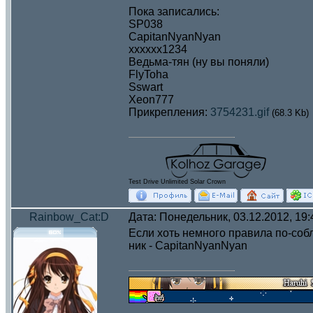
Пока записались:
SP038
CapitanNyanNyan
xxxxxx1234
Ведьма-тян (ну вы поняли)
FlyToha
Sswart
Xeon777
Прикрепления:
3754231.gif
(68.3 Kb)
Test Drive Unlimited Solar Crown
Rainbow_Cat:D
Дата: Понедельник, 03.12.2012, 19
Если хоть немного правила по-собл
ник - CapitanNyanNyan