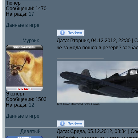
Тюнер
Сообщений:
1470
Награды:
17
Данные в игре
Мурзик
Дата: Вторник, 04.12.2012, 22:30 |
чё за мода пошла в резерв? заебали
Эксперт
Сообщений:
1503
Награды:
12
Test Drive Unlimited Solar Crown
Данные в игре
Девятый
Дата: Среда, 05.12.2012, 08:34 | 