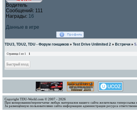
Водитель
Сообщений:
111
Награды:
16
Данные в игре
TDU3, TDU2, TDU - Форум гонщиков
»
Test Drive Unlimited 2
»
Встречи
»
5
Страница
1
из
1
1
Copyright TDU-World.com © 2007 - 2026
При копировании/перепечатке любых материалов нашего сайта желательна гиперссылка 
За размещённую пользователями сайта информацию администрация ресурса ответственно