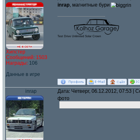
inrap
, магнитные бури
Test Drive Unlimited Solar Crown
Хипстер
Сообщений:
1503
Награды:
106
Данные в игре
inrap
Дата: Четверг, 06.12.2012, 07:53 |
фото