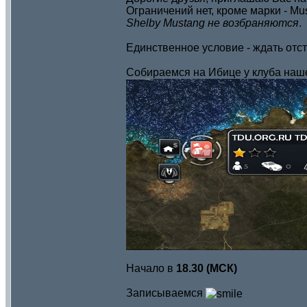
Ограничений нет, кроме марки - M
Shelby Mustang не возбраняются
.
Единственное условие - ждать отс
Собираемся на Ибице у клуба наше
Начало в
18.30 (МСК)
Записываемся