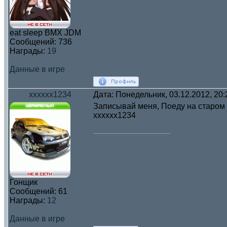
eat sleep BMX JDM
Сообщений:
736
Награды:
19
Данные в игре
xxxxxx1234
Дата: Понедельник, 03.12.2012, 20
Записывай меня, Поеду на старом 
xxxxxx1234
Гонщик
Сообщений:
61
Награды:
12
Данные в игре