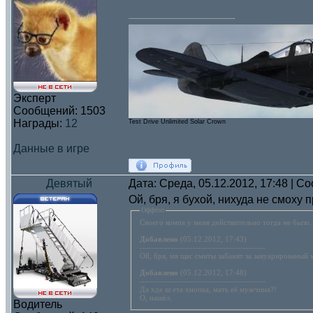
Эксперт
Сообщений:
1503
Награды:
12
Test Drive Unlimited Solar Crown
Данные в игре
Девятый
Дата: Среда, 05.12.2012, 17:48 | 
Ой, бря, я бухой, нихуда не смоху п
Оффтоп
Своего компа у меня действительно тогда не было.
Добавлено
(05.12.2012, 17:43)
---------------------------------------------
Ой, бря, мя щас смиты забанят за завуарированый 
Добавлено
(05.12.2012, 17:48)
---------------------------------------------
Да хде ш ета хнопка, мать её мужчина?!
О, нашёл.
Водитель