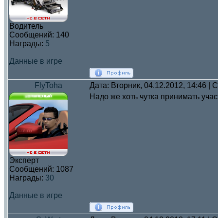
Водитель
Сообщений:
140
Награды:
5
Данные в игре
FlyToha
Дата: Вторник, 04.12.2012, 14:46 |
Надо же хоть чутка принимать уча
Эксперт
Сообщений:
1087
Награды:
30
Данные в игре