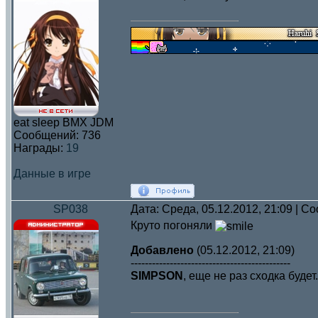
eat sleep BMX JDM
Сообщений:
736
Награды:
19
Данные в игре
SP038
Дата: Среда, 05.12.2012, 21:09 | 
Круто погоняли
Добавлено
(05.12.2012, 21:09)
---------------------------------------------
SIMPSON
, еще не раз сходка будет