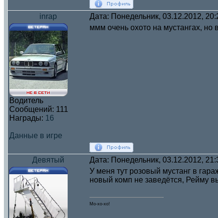
inrap
Дата: Понедельник, 03.12.2012, 20
ммм очень охото на мустангах, но 
Водитель
Сообщений:
111
Награды:
16
Данные в игре
Девятый
Дата: Понедельник, 03.12.2012, 21
У меня тут розовый мустанг в гара
новый комп не заведётся, Рейму вы
Мо-хо-хо!