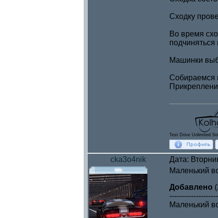
Сходку прове
Во время схо
подчиняться 
Машинки выби
Собираемся в
Прикреплени
Test Drive Unlimited So
cka3o4nik
Дата: Вторни
Маленький во
Добавлено
(
--------------------
Маленький во