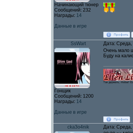
Начинающий тюнер
Сообщений:
232
Награды:
14
Данные в игре
SsWart
Дата: Среда,
Очень мало ш
Буду на кали
Так держать, rhobar! E
Гонщик
Сообщений:
1200
Награды:
14
Данные в игре
cka3o4nik
Дата: Среда,