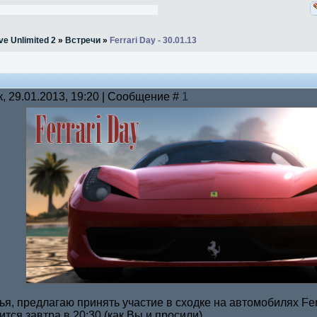
ve Unlimited 2
»
Встречи
»
Ferrari Day - 30.01.13
к, 29.01.2013, 19:20 | Сообщение #
1
ья, предлагаю принять участие в сходке на автомобилях Ferr
тся завтра в 20:30 (как Вы и просили).