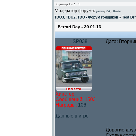
Страница
1
из
1
1
Модератор форума:
,
,
psman
Zik
Drivter
TDU3, TDU2, TDU - Форум гонщиков
»
Test Dri
Ferrari Day - 30.01.13
SP038
Дата: Вторни
Хипстер
Сообщений:
1503
Награды:
106
Данные в игре
Дорогие друз
Сходка состои