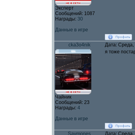
Эксперт
Сообщений:
1087
Награды:
30
Данные в игре
cka3o4nik
Дата: Среда,
я тоже поста
Чайник
Сообщений:
23
Награды:
4
Данные в игре
Saymones
Дата: Среда,