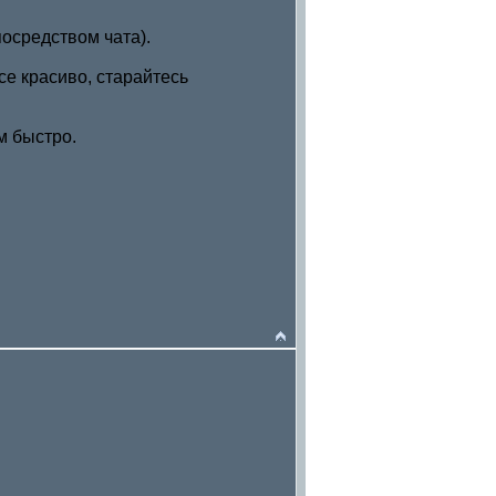
посредством чата).
се красиво, старайтесь
м быстро.