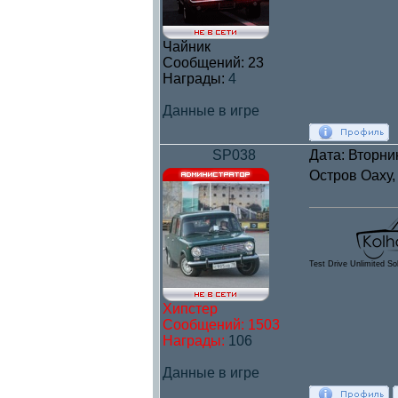
Чайник
Сообщений:
23
Награды:
4
Данные в игре
SP038
Дата: Вторни
Остров Оаху,
Test Drive Unlimited So
Хипстер
Сообщений:
1503
Награды:
106
Данные в игре