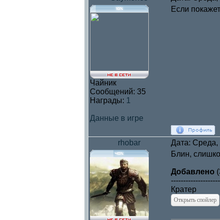
Если покажете
Чайник
Сообщений:
35
Награды:
1
Данные в игре
rhobar
Дата: Среда,
Блин, слишко
Добавлено
(
--------------------
Кратер