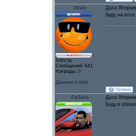
Xtrain
Дата: Вторни
буду, на enzo
Хипстр
Сообщений:
641
Награды:
9
Данные в игре
FlyToha
Дата: Вторни
Буду в обяза