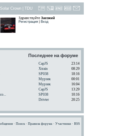
Solar Crown
|
TDU
Здравствуйте
Заезжий
Регистрация
|
Вход
Последнее на форуме
CapJS
23:14
Xtrain
08:29
.
SP038
18:16
Мурзик
00:01
Мурзик
16:04
CapJS
13:29
o...
SP038
10:16
Drivter
20:25
ообщения
·
Поиск
·
Правила форума
·
Участники
·
RSS