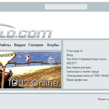
Файлы
Видео
Галерея
Клубы
Стоп кадр v2
Флуд
Test Drive Unlimited Solar Crown ..
HELP!!!
Как убрать рекламу
Автоспорт в твоём городе
Электронная почта от TDU-World.c
Ваши профессии
Новые с