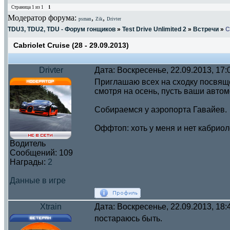
Страница
1
из
1
1
Модератор форума:
,
,
psman
Zik
Drivter
TDU3, TDU2, TDU - Форум гонщиков
»
Test Drive Unlimited 2
»
Встречи
»
C
Cabriolet Cruise (28 - 29.09.2013)
Drivter
Дата: Воскресенье, 22.09.2013, 17
Приглашаю всех на сходку посвяще
смотря на осень, пусть ваши автом
Собираемся у аэропорта Гавайев.
Оффтоп: хоть у меня и нет кабриоле
Водитель
Сообщений:
109
Награды:
2
Данные в игре
Xtrain
Дата: Воскресенье, 22.09.2013, 18
постараюсь быть.