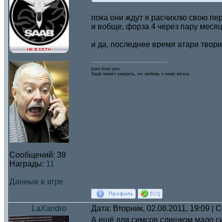
пока они ждут я расчихлю свою пер
и вобще, форза 4 через пару месяц
и да, последнее время атари твори
born from jets
Saab может умереть, но любовь к нему вечна
Сообщений:
39
Награды:
11
Данные в игре
LaXandro
Дата: Вторник, 02.08.2011, 19:09 |
А ещё для симсов слишком мало с