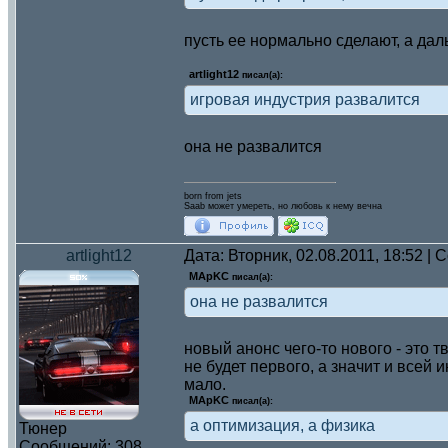
пусть ее нормально сделают, а дал
artlight12
писал(а):
игровая индустрия развалится
она не развалится
born from jets
Saab может умереть, но любовь к нему вечна
artlight12
Дата: Вторник, 02.08.2011, 18:52 |
MApKC
писал(а):
она не развалится
новый анонс чего-то нового - это 
не будет первого, а значит и всей 
мало.
MApKC
писал(а):
а оптимизация, а физика
Тюнер
Сообщений:
308