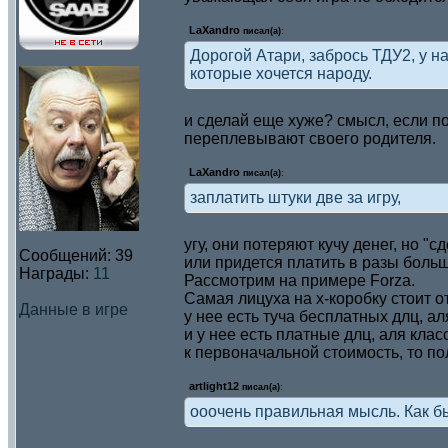
LaXandro
писал(а):
Дорогой Атари, забрось ТДУ2, у н
которые хочется народу.
и сделай еще хуже? смысл, если по
переплевывают своего родителя.
LaXandro
писал(а):
заплатить штуки две за игру,
угу, они потеряют кучу денег, но "
Сообщений:
39
или придется платить в разы больш
Награды:
11
Рассмотрим на примере Forza.
Самая лицуха на х-коробку стоит от 
Данные в игре
у нее есть туча бесплатных длц, ал
и у нее есть платные длц, аля кла
к первоначальной стоимость, то п
artlight12
писал(а):
ооочень правильная мысль. Как б