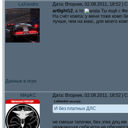
LaXandro
Дата: Вторник, 02.08.2011, 18:52 |
artlight12
, а то
Ты ещё с Фе
На счёт компа: у меня тоже комп 
лучше, чем на макс. для моего комп
Данные в игре
MApKC
Дата: Вторник, 02.08.2011, 18:52 |
LaXandro
писал(а):
И без платных ДЛС
не смеши тапочки, бех этих длц им
уважающая себя игра не обходится