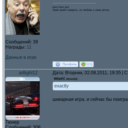
born from jets
Saab может умереть, но любовь к нему вечна
Сообщений:
39
Награды:
11
Данные в игре
artlight12
Дата: Вторник, 02.08.2011, 19:35 |
MApKC
писал(а):
exactly
шикарная игра. и сейчас бы поигра
Тюнер
Сообщений:
308