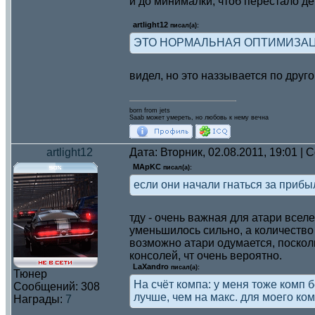
и до минималки, чтоб перестало де
artlight12
писал(а):
ЭТО НОРМАЛЬНАЯ ОПТИМИЗАЦИЯ.
видел, но это наззывается по друго
born from jets
Saab может умереть, но любовь к нему вечна
artlight12
Дата: Вторник, 02.08.2011, 19:01 |
MApKC
писал(а):
если они начали гнаться за прибыл
тду - очень важная для атари вселе
уменьшилось сильно, а количество
возможно атари одумается, посколь
консолей, чт очень вероятно.
LaXandro
писал(а):
Тюнер
На счёт компа: у меня тоже комп 
Сообщений:
308
лучше, чем на макс. для моего ком
Награды:
7