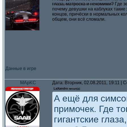
глаза, матроска и некомими?
Где з
почему девушки на каблуках такие 
концов, причёски в нормальных кол
общем, они всё сломали.
Данные в игре
MApKC
Дата: Вторник, 02.08.2011, 19:11 |
LaXandro
писал(а):
А ещё для симс
примочек. Где т
гигантские глаза