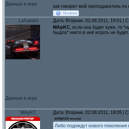
Данные в игре
как говорит мой преподаватель по
LaXandro
Дата: Вторник, 02.08.2011, 19:01 |
MApKC
, если она будет хуже, то 
быдла* никто в неё играть не будет.
Данные в игре
MApKC
Дата: Вторник, 02.08.2011, 19:05 |
artlight12
писал(а):
Либо подождут нового поколения к