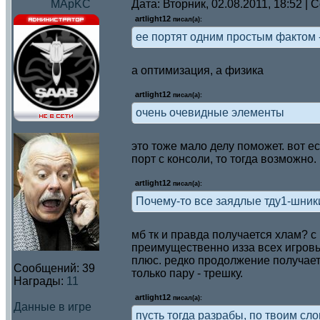
MApKC
Дата: Вторник, 02.08.2011, 18:52 |
artlight12
писал(а):
ее портят одним простым фактом 
а оптимизация, а физика
artlight12
писал(а):
очень очевидные элементы
это тоже мало делу поможет. вот е
порт с консоли, то тогда возможно.
artlight12
писал(а):
Почему-то все заядлые тду1-шник
мб тк и правда получается хлам? 
преимущественно изза всех игровых
плюс. редко продолжение получает
Сообщений:
39
только пару - трешку.
Награды:
11
artlight12
писал(а):
Данные в игре
пусть тогда разрабы, по твоим сл