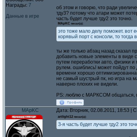
Награды:
7
об этом и говорю, что ради увелич
тду3? потому что атари может поте
Данные в игре
часть будет лучше тду2 это точно.
MApKC
писал(а):
это тоже мало делу поможет. вот 
корявый порт с консоли, то тогда 
ты же только абзац назад сказал п
добавить новые элементы в виде с
путем переработки авто, физики и п
рулем. ошиблись! может пойдут по 
времени хорошо оптимизированна. 
не самый шустрый пк, но игра н
наверно плохих не видели.
PS: люблю с МАРКСОМ общаться, по
MApKC
Дата: Вторник, 02.08.2011, 18:53 |
artlight12
писал(а):
3-я часть будет лучше тду2 это точ