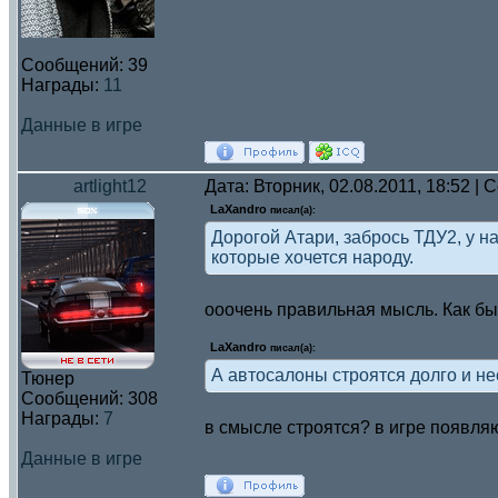
Сообщений:
39
Награды:
11
Данные в игре
artlight12
Дата: Вторник, 02.08.2011, 18:52 |
LaXandro
писал(а):
Дорогой Атари, забрось ТДУ2, у н
которые хочется народу.
ооочень правильная мысль. Как бы
LaXandro
писал(а):
А автосалоны строятся долго и н
Тюнер
Сообщений:
308
Награды:
7
в смысле строятся? в игре появл
Данные в игре