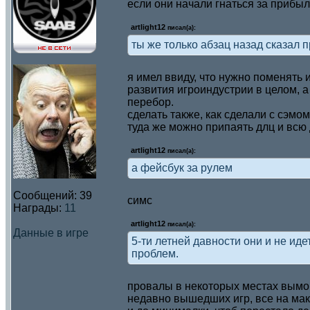
если они начали гнаться за прибыл
artlight12
писал(а):
ты же только абзац назад сказал 
я имел ввиду, что нужно поменять 
развития игроиндустрии в целом, а 
перебор.
сделать также, как сделали с сэмо
туда же можно припаять длц и всю
artlight12
писал(а):
а фейсбук за рулем
Сообщений:
39
симс
Награды:
11
artlight12
писал(а):
Данные в игре
5-ти летней давности они и не иде
проблем.
провалы в некоторых местах вымор
недавно вышедших игр, все на макс