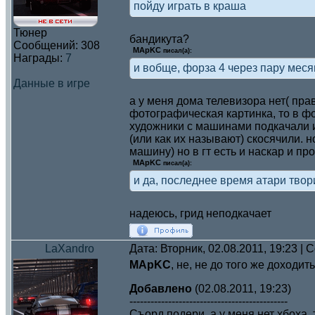
пойду играть в краша
Тюнер
бандикута?
Сообщений:
308
MApKC
писал(а):
Награды:
7
и вобще, форза 4 через пару месяц
Данные в игре
а у меня дома телевизора нет( прав
фотографическая картинка, то в фо
художники с машинами подкачали и 
(или как их называют) скосячили. н
машину) но в гт есть и наскар и пр
MApKC
писал(а):
и да, последнее время атари твор
надеюсь, грид неподкачает
LaXandro
Дата: Вторник, 02.08.2011, 19:23 |
MApKC
, не, не до того же доходи
Добавлено
(02.08.2011, 19:23)
---------------------------------------------
Съорд подери, а у меня нет хбоха,