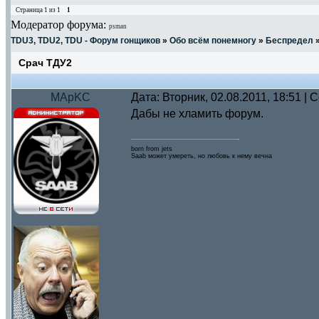
Страница
1
из
1
1
Модератор форума:
psman
TDU3, TDU2, TDU - Форум гонщиков
»
Обо всём понемногу
»
Беспредел
Срач ТДУ2
MApKC
Дата: Вторник, 02.08.2011, 18:51 |
Дабы не хламить форум.
born from jets
Saab может умереть, но любовь к нему вечна