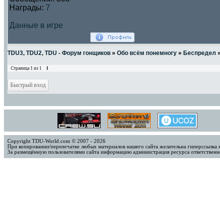
Награды:
7
Данные в игре
TDU3, TDU2, TDU - Форум гонщиков
»
Обо всём понемногу
»
Беспредел
Страница
1
из
1
1
Copyright TDU-World.com © 2007 - 2026
При копировании/перепечатке любых материалов нашего сайта желательна гиперссылка 
За размещённую пользователями сайта информацию администрация ресурса ответственно