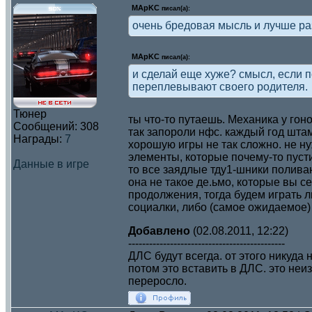
MApKC
писал(а):
очень бредовая мысль и лучше ра
MApKC
писал(а):
и сделай еще хуже? смысл, если п
переплевывают своего родителя.
Тюнер
ты что-то путаешь. Механика у гон
Сообщений:
308
так запороли нфс. каждый год шта
Награды:
7
хорошую игры не так сложно. не н
элементы, которые почему-то пуст
Данные в игре
то все заядлые тду1-шники поливают
она не такое де.ьмо, которые вы с
продолжения, тогда будем играть л
социалки, либо (самое ожидаемое) 
Добавлено
(02.08.2011, 12:22)
---------------------------------------------
ДЛС будут всегда. от этого никуда 
потом это вставить в ДЛС. это неиз
переросло.