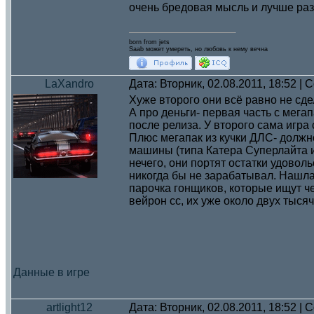
очень бредовая мысль и лучше раз
born from jets
Saab может умереть, но любовь к нему вечна
LaXandro
Дата: Вторник, 02.08.2011, 18:52 |
Хуже второго они всё равно не сдел
А про деньги- первая часть с мега
после релиза. У второго сама игра 
Плюс мегапак из кучки ДЛС- должно
машины (типа Катера Суперлайта и
нечего, они портят остатки удоволь
никогда бы не зарабатывал. Нашла
парочка гонщиков, которые ищут ч
вейрон сс, их уже около двух тысяч
Данные в игре
artlight12
Дата: Вторник, 02.08.2011, 18:52 |