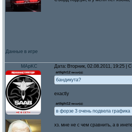
Данные в игре
MApKC
Дата: Вторник, 02.08.2011, 19:25 |
artlight12
писал(а):
бандикута?
exactly
artlight12
писал(а):
в форзе 3 очень подвела графика
хз. мне не с чем сравнить, а в ине