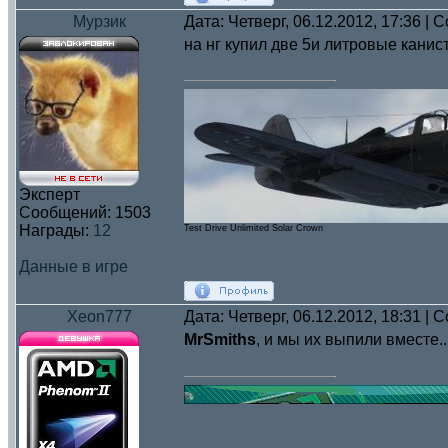
Мурзик
Дата: Четверг, 06.12.2012, 17:36 |
на нг купил две 5и литровые канис
Эксперт
Сообщений:
1503
Награды:
12
Test Drive Unlimited Solar Crown
Данные в игре
Xeon777
Дата: Четверг, 06.12.2012, 18:31 |
MrSmiths
, и мы их выпили вместе.