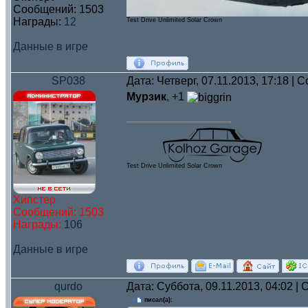
Сообщений:
1503
Награды:
12
Test Drive Unlimited Solar Crown
Данные в игре
SP038
Дата: Четверг, 07.11.2013, 17:18 |
Мурзик
, +1
Test Drive Unlimited Solar Crown
Хипстер
Сообщений:
1503
Награды:
106
Данные в игре
qurdo
Дата: Суббота, 09.11.2013, 04:02 
писал(а):