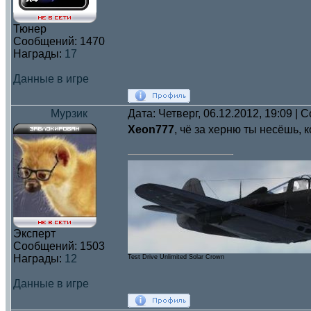
Тюнер
Сообщений:
1470
Награды:
17
Данные в игре
Мурзик
Дата: Четверг, 06.12.2012, 19:09 |
Xeon777
, чё за херню ты несёшь, к
Эксперт
Сообщений:
1503
Награды:
12
Test Drive Unlimited Solar Crown
Данные в игре