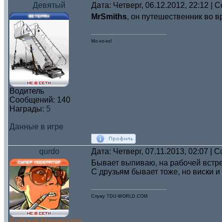
Девятый
Дата: Четверг, 06.12.2012, 22:12 |
MrSmiths
, он путешественник во 
Мо-хо-хо!
Водитель
Сообщений:
140
Награды:
5
Данные в игре
qurdo
Дата: Четверг, 07.11.2013, 02:07 |
Бывает выпиваю, на рабочей встре
С друзьям бывает тоже, но виски и 
Служу TDU-WORLD.COM
Добрый Модератор