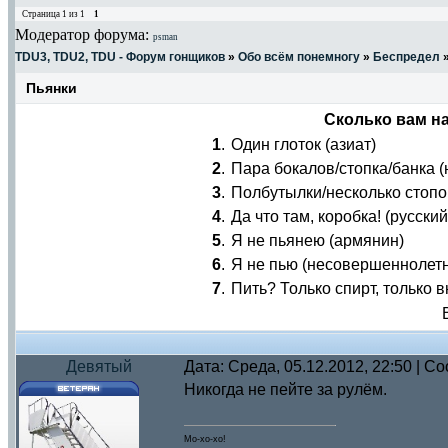
Страница
1
из
1
1
Модератор форума:
psman
TDU3, TDU2, TDU - Форум гонщиков
»
Обо всём понемногу
»
Беспредел
Пьянки
Сколько вам на
1
.
Один глоток (азиат)
2
.
Пара бокалов/стопка/банка (
3
.
Полбутылки/несколько стопо
4
.
Да что там, коробка! (русский
5
.
Я не пьянею (армянин)
6
.
Я не пью (несовершеннолет
7
.
Пить? Только спирт, только 
Девятый
Дата: Среда, 05.12.2012, 22:50 | 
Никогда не пейте за рулём.
Мо-хо-хо!