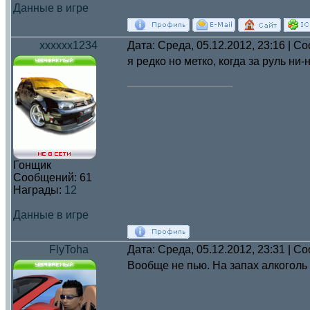
Данные в игре
xxxxxx1234
Дата: Среда, 05.12.2012, 23:16 | 
я редко но метко, когда за руль ни-
Гонщик
Сообщений:
61
Награды:
12
Данные в игре
FlyToha
Дата: Среда, 05.12.2012, 23:31 | 
Вообще не пью. На запах алкоголь