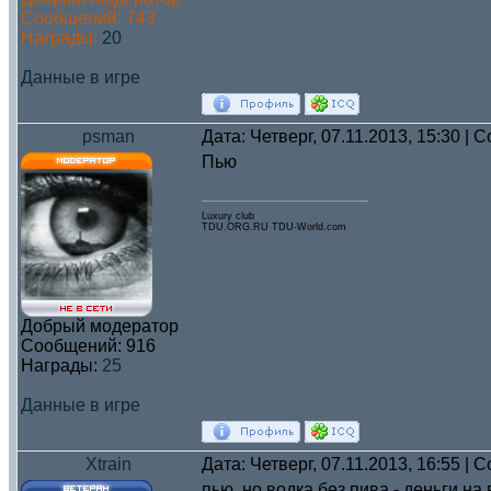
Сообщений:
743
Награды:
20
Данные в игре
psman
Дата: Четверг, 07.11.2013, 15:30 |
Пью
Luxury club
TDU.ORG.RU TDU-World.com
Добрый модератор
Сообщений:
916
Награды:
25
Данные в игре
Xtrain
Дата: Четверг, 07.11.2013, 16:55 |
пью. но водка без пива - деньги на