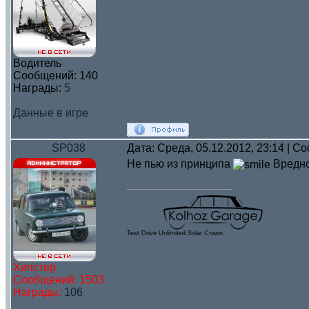
Водитель
Сообщений:
140
Награды:
5
Данные в игре
SP038
Дата: Среда, 05.12.2012, 23:14 | 
Не пью из принципа
Вредно
Test Drive Unlimited Solar Crown
Хипстер
Сообщений:
1503
Награды:
106