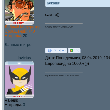
алкаши
сам то))
Добрый Модератор
Служу TDU-WORLD.COM
Сообщений:
743
Награды:
20
Данные в игре
Invictus
Дата: Понедельник, 08.04.2019, 13
Европиоид на 1000% )))
Мужчина в самом рассвете сил
Чайник
Награды:
0