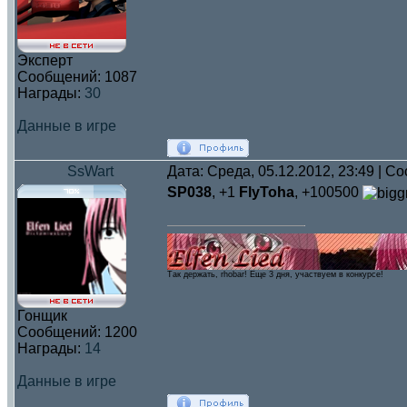
Эксперт
Сообщений:
1087
Награды:
30
Данные в игре
SsWart
Дата: Среда, 05.12.2012, 23:49 | 
SP038
, +1
FlyToha
, +100500
Так держать, rhobar! Eще 3 дня, участвуем в конкурсе!
Гонщик
Сообщений:
1200
Награды:
14
Данные в игре