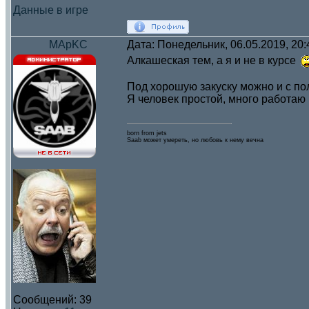
Данные в игре
MApKC
Дата: Понедельник, 06.05.2019, 20
Алкашеская тем, а я и не в курсе
Под хорошую закуску можно и с по
Я человек простой, много работаю и
born from jets
Saab может умереть, но любовь к нему вечна
Сообщений:
39