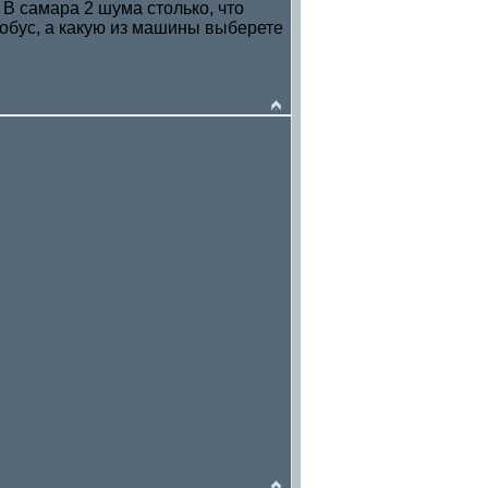
 В самара 2 шума столько, что
тобус, а какую из машины выберете