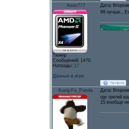
Xeon777
Дата: Вторни
99 лучше... 
Тюнер
Сообщений:
1470
Награды:
17
Данные в игре
Kung-Fu_Panda
Дата: Вторни
где третий в
15 вообще не