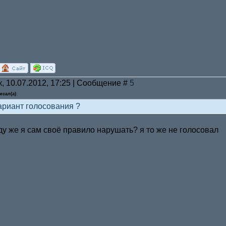
к, 10.07.2012, 17:25 | Сообщение #
5
исал(а):
вариант голосования ?
уду же я сам своё правило нарушать? я то же не голосовал