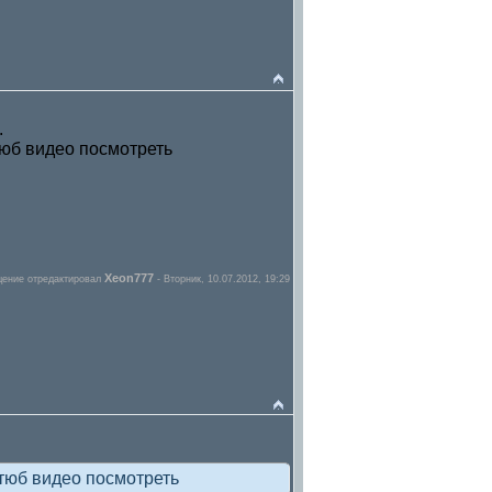
.
тюб видео посмотреть
Xeon777
ение отредактировал
-
Вторник, 10.07.2012, 19:29
ютюб видео посмотреть