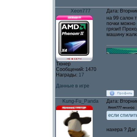
Xeon777
Дата: Вторни
на 99 салон 
почки можно о
грязи!! Прох
машину жалк
Тюнер
Сообщений:
1470
Награды:
17
Данные в игре
Kung-Fu_Panda
Дата: Вторни
Xeon777
писал(а):
если спилит
нахера ? Даг