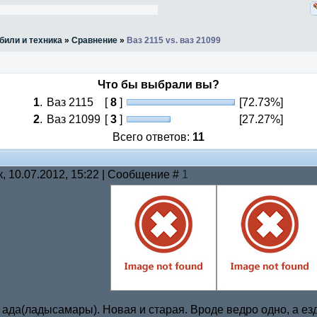
били и техника
»
Сравнение
»
Ваз 2115 vs. ваз 21099
Что бы выбрали вы?
1
.
Ваз 2115
[
8
]
[72.73%]
2
.
Ваз 21099
[
3
]
[27.27%]
Всего ответов:
11
к, 10.07.2012, 15:22 | Сообщение #
1
 ада(ладысамары). Новая и старая. Вроде ведро одно, а ез