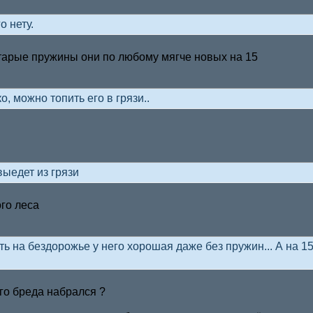
о нету.
старые пружины они по любому мягче новых на 15
о, можно топить его в грязи..
выедет из грязи
ого леса
ь на бездорожье у него хорошая даже без пружин... А на 1
ого бреда набрался ?