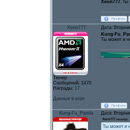
Xeon777
, ты
Xeon777
Дата: Вторни
Kung-Fu_Pa
Ты может и н
Тюнер
Сообщений:
1470
Награды:
17
Данные в игре
Kung-Fu_Panda
Дата: Вторни
Xeon777
писал(а):
Ты может и 