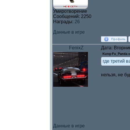
Умиротворение
Сообщений:
2250
Награды:
26
Данные в игре
FenixZ
Дата: Вторни
Kung-Fu_Panda
п
где третий 
нельзя, не б
Данные в игре