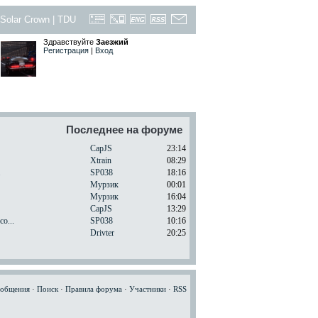
Solar Crown
|
TDU
Здравствуйте
Заезжий
Регистрация
|
Вход
Последнее на форуме
CapJS
23:14
Xtrain
08:29
.
SP038
18:16
Мурзик
00:01
Мурзик
16:04
CapJS
13:29
o...
SP038
10:16
Drivter
20:25
ообщения
·
Поиск
·
Правила форума
·
Участники
·
RSS