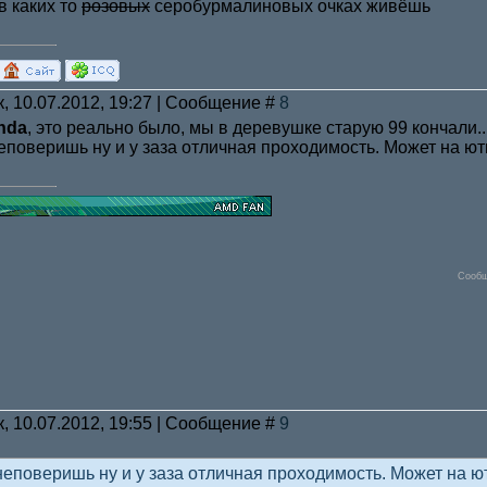
 в каких то
розовых
серобурмалиновых очках живёшь
к, 10.07.2012, 19:27 | Сообщение #
8
nda
, это реально было, мы в деревушке старую 99 кончали..
еповеришь ну и у заза отличная проходимость. Может на ю
Сообщ
к, 10.07.2012, 19:55 | Сообщение #
9
неповеришь ну и у заза отличная проходимость. Может на 