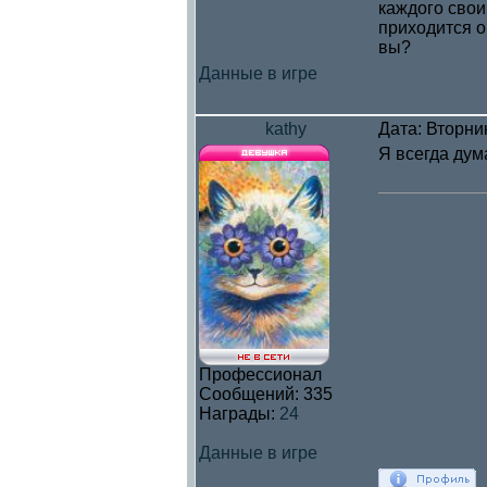
каждого свои
приходится о
вы?
Данные в игре
kathy
Дата: Вторни
Я всегда дума
Профессионал
Сообщений:
335
Награды:
24
Данные в игре