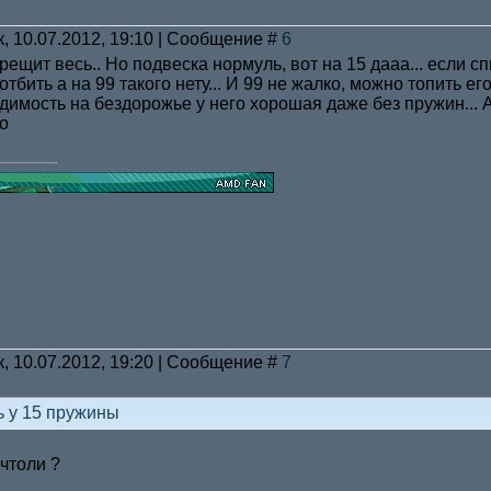
к, 10.07.2012, 19:10 | Сообщение #
6
трещит весь.. Но подвеска нормуль, вот на 15 дааа... если с
тбить а на 99 такого нету... И 99 не жалко, можно топить его
одимость на бездорожье у него хорошая даже без пружин... 
о
к, 10.07.2012, 19:20 | Сообщение #
7
ь у 15 пружины
 чтоли ?