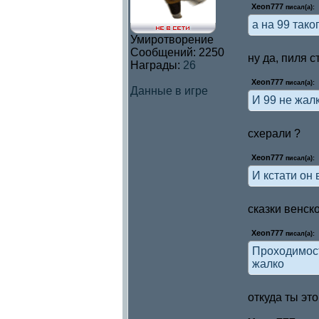
Xeon777
писал(а):
а на 99 таког
Умиротворение
Сообщений:
2250
ну да, пиля 
Награды:
26
Xeon777
писал(а):
Данные в игре
И 99 не жалк
схерали ?
Xeon777
писал(а):
И кстати он 
сказки венск
Xeon777
писал(а):
Проходимост
жалко
откуда ты эт