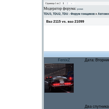
Страница
1
из
2
1
2
»
Модератор форума:
psman
TDU3, TDU2, TDU - Форум гонщиков
»
Автомо
Ваз 2115 vs. ваз 21099
FenixZ
Дата: Вторни
Два спутника