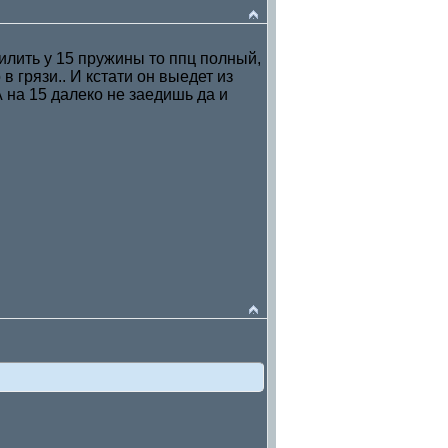
пилить у 15 пружины то ппц полный,
 в грязи.. И кстати он выедет из
А на 15 далеко не заедишь да и