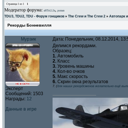
Страница
1
из
1
1
Модератор форума:
,
aHToLLIa
psman
TDU3, TDU2, TDU - Форум гонщиков
»
The Crew и The Crew 2
»
Автопарк 
Рекорды Бонневилля
Мурзик
Дата: Понедельник, 08.12.2014, 13
Делимся рекордами.
Образец:
1.
Автомобиль
2.
Класс
3.
Уровень машины
4.
Кол-во очков
5.
Макс скорость
6.
Скрин окна результатов
7. (
для наших рекордсменов желательно ещё выл
Эксперт
Сообщений:
1503
Награды:
12
Данные в игре