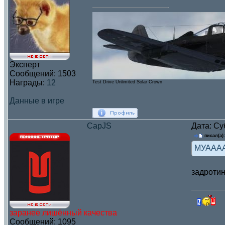
Эксперт
Сообщений:
1503
Награды:
12
Test Drive Unlimited Solar Crown
Данные в игре
CapJS
Дата: Су
писал(а):
МУААА
задроти
заранее лишённый качества
Сообщений:
1095