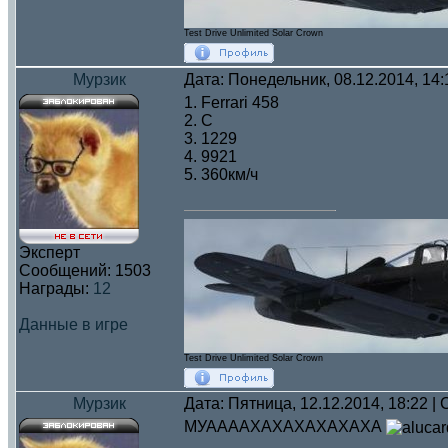
Test Drive Unlimited Solar Crown
Мурзик
Дата: Понедельник, 08.12.2014, 14
1. Ferrari 458
2. C
3. 1229
4. 9921
5. 360км/ч
Эксперт
Сообщений:
1503
Награды:
12
Данные в игре
Test Drive Unlimited Solar Crown
Мурзик
Дата: Пятница, 12.12.2014, 18:22 
МУААААХАХАХАХАХАХА