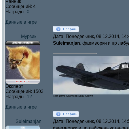
Чайник
Сообщений:
4
Награды:
0
Данные в игре
Мурзик
Дата: Понедельник, 08.12.2014, 14
Suleimanjan
, фаемворки и пр лаб
Эксперт
Сообщений:
1503
Награды:
12
Test Drive Unlimited Solar Crown
Данные в игре
Suleimanjan
Дата: Понедельник, 08.12.2014, 14
фаемворки и пр лабудень установл