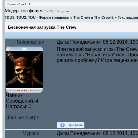
Страница
1
из
1
1
Модератор форума:
,
aHToLLIa
psman
TDU3, TDU2, TDU - Форум гонщиков
»
The Crew и The Crew 2
»
Тех. подде
Бесконечная загрузка The Crew
Suleimanjan
Дата: Понедельник, 08.12.2014, 13
При первой запуски игры The Crew, 
нажимаешь "Новая игра" или "Продо
решить проблему? Игра лицензион
Чайник
Сообщений:
4
Награды:
0
Данные в игре
Мурзик
Дата: Понедельник, 08.12.2014, 13