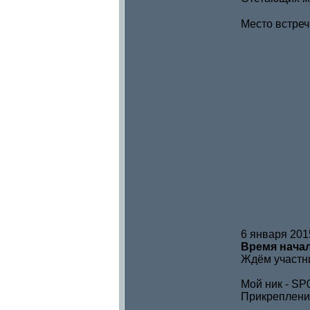
Место встреч
6 января 201
Время начал
Ждём участни
Мой ник - SP
Прикреплени