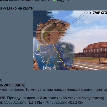
и указано на карте:
5
а 20:00 (МСК).
ков не более 10 минут, затем направляемся в район центр
038. Приеду на древней импале (либо сток, либо суперкар).
я:
5507315.png
·
7073325.png
(313.5 Kb)
(828.2 Kb)