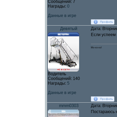
Сообщений:
7
Награды:
0
Данные в игре
Девятый
Дата: Вторни
Если успеем с
Мо-хо-хо!
Водитель
Сообщений:
140
Награды:
5
Данные в игре
mmm0303
Дата: Вторни
Постараюсь 