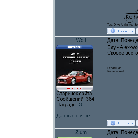
Test Drive Unlimited So
Wolf
Дата: Понеде
Еду - Alex-woo
Скорее всего 
Ferrari Fan
Russian Wolf
Старичок сайта
Сообщений:
364
Награды:
3
Данные в игре
Zlum
Дата: Понеде