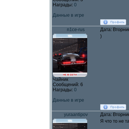
Награды:
0
Данные в игре
n1ce-rus
Дата: Вторни
)
Чайник
Сообщений:
6
Награды:
0
Данные в игре
yuraantipov
Дата: Вторни
Я что то не т