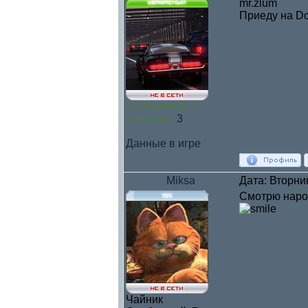
mr.zlum
Приеду на Do
Сообщений:
2
Награды:
3
Данные в игре
Miksa
Дата: Вторни
Смотрю народ
Чайник