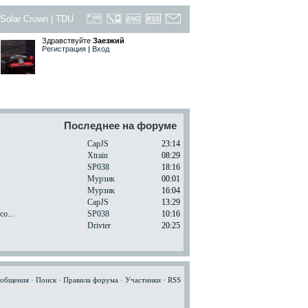
Solar Crown
|
TDU
Здравствуйте
Заезжий
Регистрация
|
Вход
Последнее на форуме
CapJS
23:14
Xtrain
08:29
.
SP038
18:16
Мурзик
00:01
Мурзик
16:04
CapJS
13:29
o...
SP038
10:16
Drivter
20:25
ообщения
·
Поиск
·
Правила форума
·
Участники
·
RSS