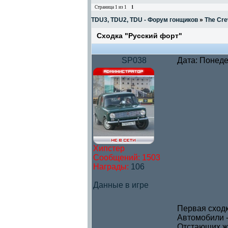
Страница
1
из
1
1
TDU3, TDU2, TDU - Форум гонщиков
»
The Cre
Сходка "Русский форт"
SP038
Дата: Понеде
Хипстер
Сообщений:
1503
Награды:
106
Данные в игре
Первая сходк
Автомобили -
Отстающих ж