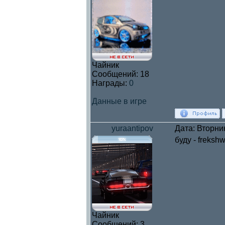
Чайник
Сообщений:
18
Награды:
0
Данные в игре
yuraantipov
Дата: Вторни
буду - freksh
Чайник
Сообщений:
3