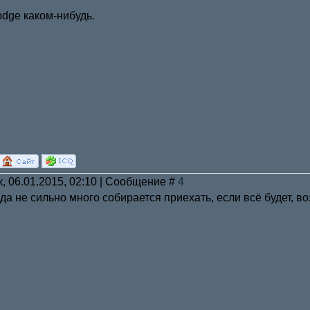
dge каком-нибудь.
к, 06.01.2015, 02:10 | Сообщение #
4
а не сильно много собирается приехать, если всё будет, в