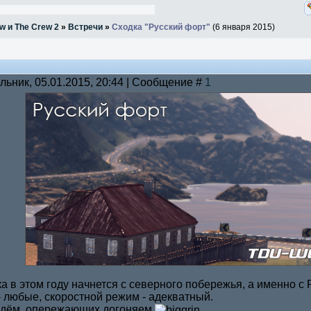
w и The Crew 2
»
Встречи
»
Сходка "Русский форт"
(6 января 2015)
льник, 05.01.2015, 20:44 | Сообщение #
1
а в этом году начнется с северного побережья, а именно с 
 любые, скоростной режим - адекватный.
дём, опережающих догоняем