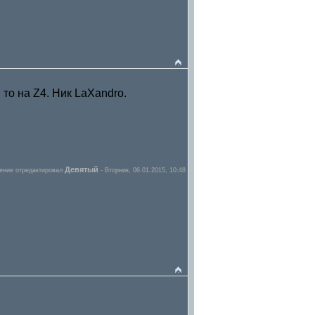
 то на Z4. Ник LaXandro.
Девятый
ение отредактировал
-
Вторник, 06.01.2015, 10:48