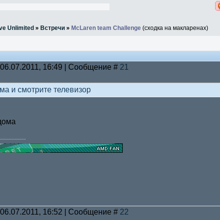
ve Unlimited
»
Встречи
»
McLaren team Challenge
(сходка на макларенах)
 06.07.2011, 16:49 | Сообщение #
21
ома и смотрите телевизор
 дома
 06.07.2011, 16:52 | Сообщение #
22