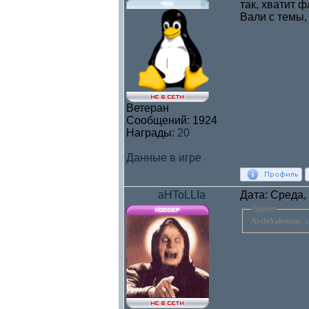
так, хватит ф
Вали с темы,
Ветеран
Сообщений:
1924
Награды:
20
Данные в игре
aHToLLIa
Дата: Среда,
Оффтоп
ArchiValentine
, 