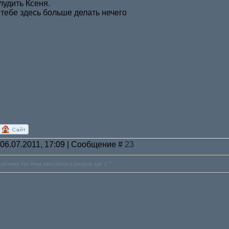
лудить Ксеня.
 тебе здесь больше делать нечего
 06.07.2011, 17:09 | Сообщение #
23
а почему эта тема находится в разделе тду 2 ?