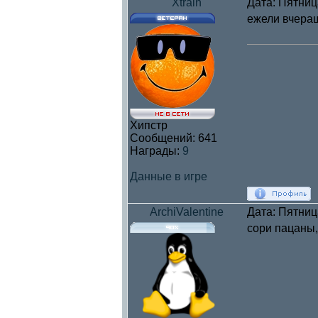
Xtrain
Дата: Пятниц
ежели вчераш
Хипстр
Сообщений:
641
Награды:
9
Данные в игре
ArchiValentine
Дата: Пятниц
сори пацаны,