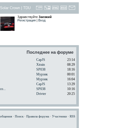
Solar Crown
|
TDU
Здравствуйте
Заезжий
Регистрация
|
Вход
Последнее на форуме
CapJS
23:14
Xtrain
08:29
.
SP038
18:16
Мурзик
00:01
Мурзик
16:04
CapJS
13:29
o...
SP038
10:16
Drivter
20:25
ообщения
·
Поиск
·
Правила форума
·
Участники
·
RSS