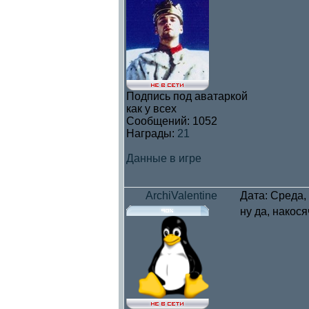
Подпись под аватаркой
как у всех
Сообщений:
1052
Награды:
21
Данные в игре
ArchiValentine
Дата: Среда,
ну да, накос