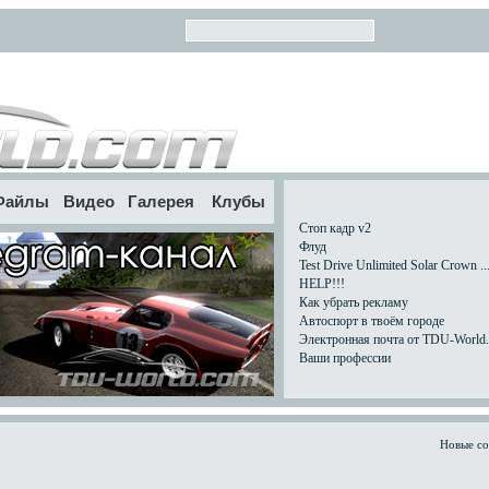
Файлы
Видео
Галерея
Клубы
Стоп кадр v2
Флуд
Test Drive Unlimited Solar Crown ..
HELP!!!
Как убрать рекламу
Автоспорт в твоём городе
Электронная почта от TDU-World.c
Ваши профессии
Новые с