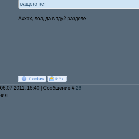
ващето нет
Аххах, лол, да в тду2 разделе
 06.07.2011, 18:40 | Сообщение #
26
ячил