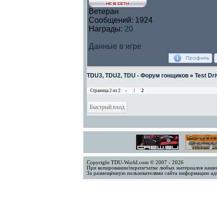
Ветеран
Сообщений:
1924
Награды:
20
Данные в игре
TDU3, TDU2, TDU - Форум гонщиков
»
Test Dri
Страница
2
из
2
«
1
2
Copyright TDU-World.com © 2007 - 2026
При копировании/перепечатке любых материалов нашег
За размещённую пользователями сайта информацию адм