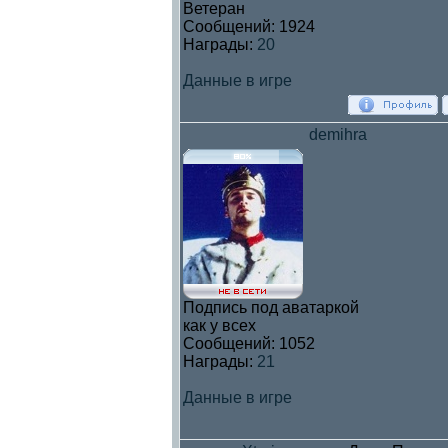
Ветеран
Сообщений:
1924
Награды:
20
Данные в игре
demihra
Подпись под аватаркой
как у всех
Сообщений:
1052
Награды:
21
Данные в игре