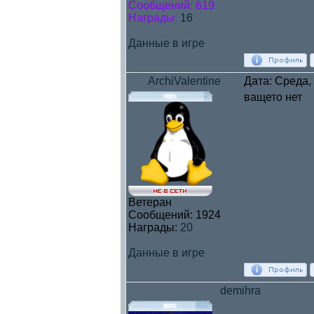
Сообщений:
619
Награды:
16
Данные в игре
ArchiValentine
Дата: Среда,
ващето нет
Ветеран
Сообщений:
1924
Награды:
20
Данные в игре
demihra