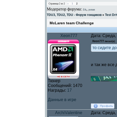
Страница
2
из
2
«
1
2
Модератор форума:
,
Zik
psman
TDU3, TDU2, TDU - Форум гонщиков
»
Test Dri
McLaren team Challenge
Xeon777
Дата: Среда,
Xeon777
писал(а):
то сидите д
и так же все
Тюнер
Сообщений:
1470
Награды:
17
Данные в игре
ArchiValentine
Дата: Среда,