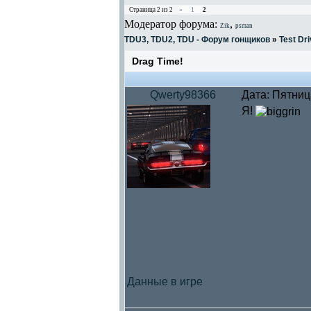
Страница
2
из
2
«
1
2
Модератор форума:
,
Zik
psman
TDU3, TDU2, TDU - Форум гонщиков
»
Test Dri
Drag Time!
Qwerty98366
Дата: Пятниц
Я!
Данные в игре