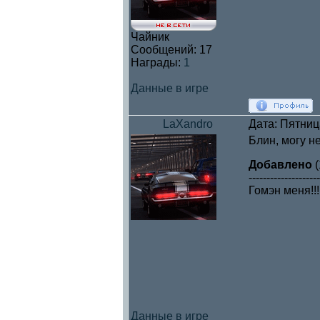
Чайник
Сообщений:
17
Награды:
1
Данные в игре
LaXandro
Дата: Пятниц
Блин, могу н
Добавлено
(
--------------------
Гомэн меня!!!
Данные в игре