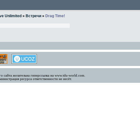
ve Unlimited
»
Встречи
»
Drag Time!
о сайта желательна гиперссылка на www.tdu-world.com.
инистрация ресурса ответственности не несёт.