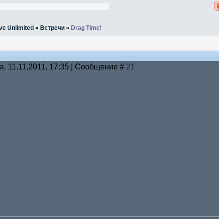
ve Unlimited
»
Встречи
»
Drag Time!
а, 11.11.2011, 17:35 | Сообщение #
21