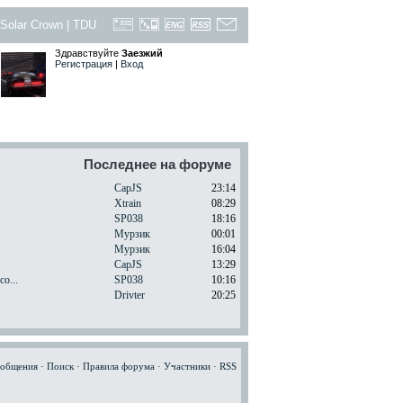
Solar Crown
|
TDU
Здравствуйте
Заезжий
Регистрация
|
Вход
Последнее на форуме
CapJS
23:14
Xtrain
08:29
.
SP038
18:16
Мурзик
00:01
Мурзик
16:04
CapJS
13:29
o...
SP038
10:16
Drivter
20:25
ообщения
·
Поиск
·
Правила форума
·
Участники
·
RSS