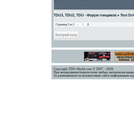
TDU3, TDU2, TDU - Форум гонщиков
»
Test Dri
Страница
2
из
2
«
1
2
Copyright TDU-World.com © 2007 - 2026
При копировании/перепечатке любых материалов нашег
За размещённую пользователями сайта информацию адм