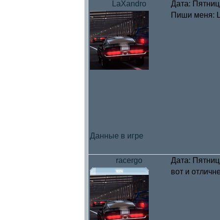
LaXandro
Дата: Пятниц
Пиши меня: L
Данные в игре
racergo
Дата: Пятниц
вот и отличн