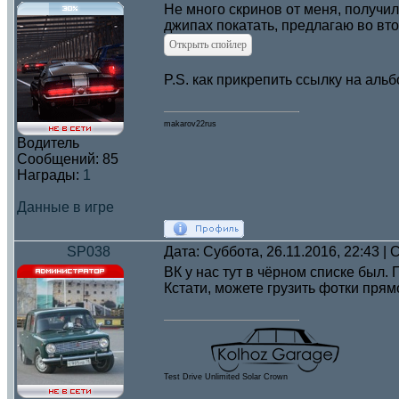
Не много скринов от меня, получи
джипах покатать, предлагаю во вто
P.S. как прикрепить ссылку на альбо
makarov22rus
Водитель
Сообщений:
85
Награды:
1
Данные в игре
SP038
Дата: Суббота, 26.11.2016, 22:43 
ВК у нас тут в чёрном списке был.
Кстати, можете грузить фотки прямо
Test Drive Unlimited Solar Crown