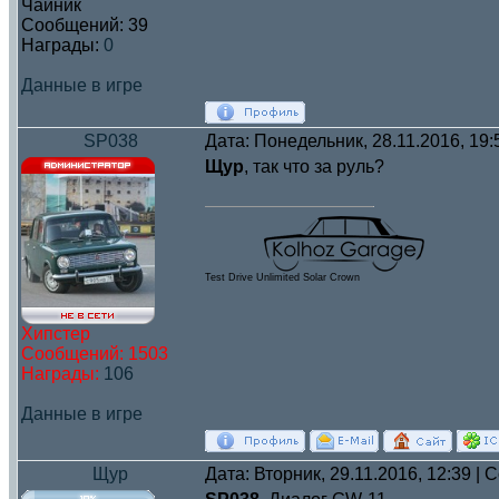
Чайник
Сообщений:
39
Награды:
0
Данные в игре
SP038
Дата: Понедельник, 28.11.2016, 19
Щур
, так что за руль?
Test Drive Unlimited Solar Crown
Хипстер
Сообщений:
1503
Награды:
106
Данные в игре
Щур
Дата: Вторник, 29.11.2016, 12:39 |