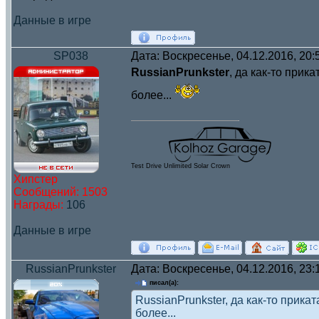
Данные в игре
SP038
Дата: Воскресенье, 04.12.2016, 20
RussianPrunkster
, да как-то прик
более...
Test Drive Unlimited Solar Crown
Хипстер
Сообщений:
1503
Награды:
106
Данные в игре
RussianPrunkster
Дата: Воскресенье, 04.12.2016, 23
писал(а):
RussianPrunkster, да как-то прикат
более...