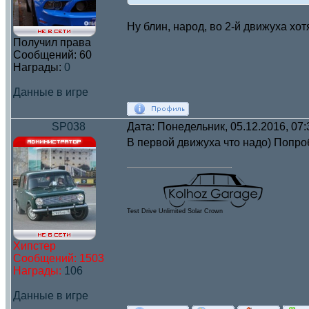
Ну блин, народ, во 2-й движуха хот
Получил права
Сообщений:
60
Награды:
0
Данные в игре
SP038
Дата: Понедельник, 05.12.2016, 07
В первой движуха что надо) Попроб
Test Drive Unlimited Solar Crown
Хипстер
Сообщений:
1503
Награды:
106
Данные в игре