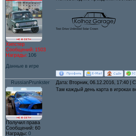
Test Drive Unlimited Solar Crown
Хипстер
Сообщений:
1503
Награды:
106
Данные в игре
RussianPrunkster
Дата: Вторник, 06.12.2016, 17:40 |
Там каждый день карта в игроках вс
Получил права
Сообщений:
60
Награды:
0