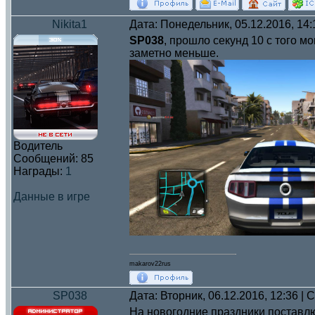
Nikita1
Дата: Понедельник, 05.12.2016, 14
SP038
, прошло секунд 10 с того м
заметно меньше.
Водитель
Сообщений:
85
Награды:
1
Данные в игре
makarov22rus
SP038
Дата: Вторник, 06.12.2016, 12:36 |
На новогодние праздники поставлю