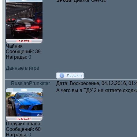
SP038
, Диалог GW-11
Чайник
Сообщений:
39
Награды:
0
Данные в игре
RussianPrunkster
Дата: Воскресенье, 04.12.2016, 01
А чего вы в ТДУ 2 не катаете сходк
Получил права
Сообщений:
60
Награды:
0