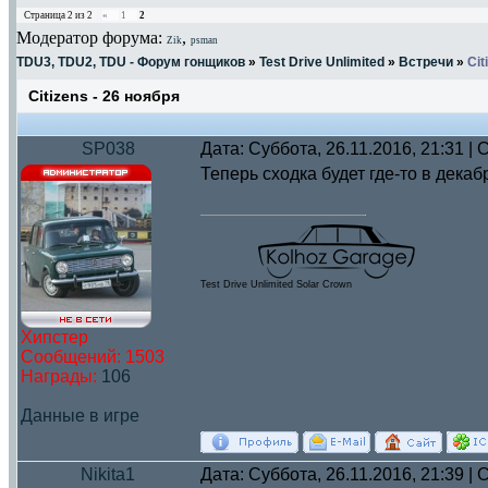
Страница
2
из
2
«
1
2
Модератор форума:
,
Zik
psman
TDU3, TDU2, TDU - Форум гонщиков
»
Test Drive Unlimited
»
Встречи
»
Cit
Citizens - 26 ноября
SP038
Дата: Суббота, 26.11.2016, 21:31 
Теперь сходка будет где-то в дека
Test Drive Unlimited Solar Crown
Хипстер
Сообщений:
1503
Награды:
106
Данные в игре
Nikita1
Дата: Суббота, 26.11.2016, 21:39 