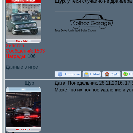
Щур
, у тебя случайно не драйвера
Test Drive Unlimited Solar Crown
Хипстер
Сообщений:
1503
Награды:
106
Данные в игре
Щур
Дата: Понедельник, 28.11.2016, 17
Может, но их полное удаление и ус