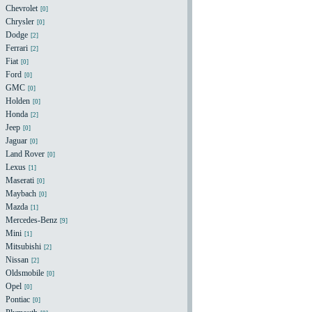
Chevrolet
[0]
Chrysler
[0]
Dodge
[2]
Ferrari
[2]
Fiat
[0]
Ford
[0]
GMC
[0]
Holden
[0]
Honda
[2]
Jeep
[0]
Jaguar
[0]
Land Rover
[0]
Lexus
[1]
Maserati
[0]
Maybach
[0]
Mazda
[1]
Mercedes-Benz
[9]
Mini
[1]
Mitsubishi
[2]
Nissan
[2]
Oldsmobile
[0]
Opel
[0]
Pontiac
[0]