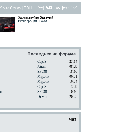
Solar Crown
|
TDU
Здравствуйте
Заезжий
Регистрация
|
Вход
Последнее на форуме
CapJS
23:14
Xtrain
08:29
.
SP038
18:16
Мурзик
00:01
Мурзик
16:04
CapJS
13:29
o...
SP038
10:16
Drivter
20:25
Чат