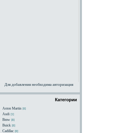
Для добавления необходима авторизация
Категории
Aston Martin
[0]
Audi
[1]
Bmw
[8]
Buick
[0]
Cadillac
[0]