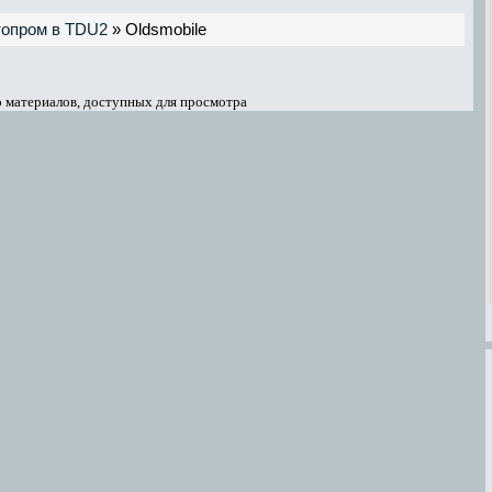
топром в TDU2
» Oldsmobile
 материалов, доступных для просмотра