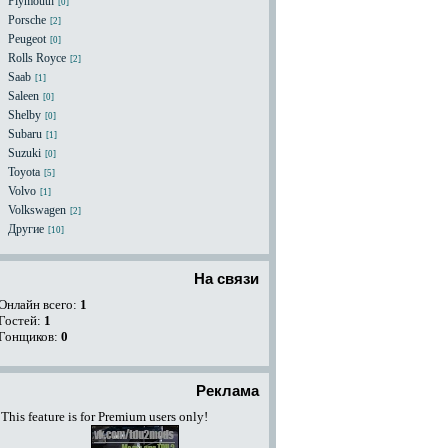
Plymouth
[0]
Porsche
[2]
Peugeot
[0]
Rolls Royce
[2]
Saab
[1]
Saleen
[0]
Shelby
[0]
Subaru
[1]
Suzuki
[0]
Toyota
[5]
Volvo
[1]
Volkswagen
[2]
Другие
[10]
На связи
Онлайн всего:
1
Гостей:
1
Гонщиков:
0
Реклама
This feature is for Premium users only!