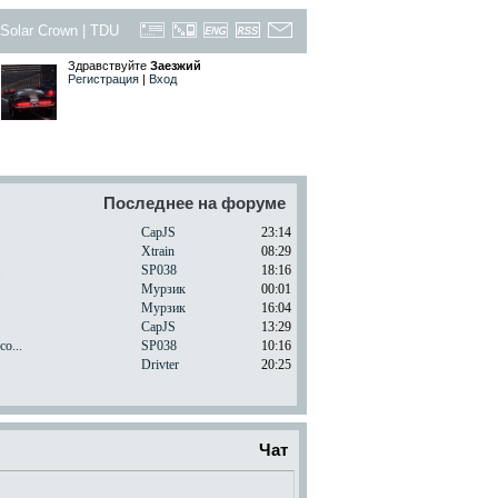
Solar Crown
|
TDU
Здравствуйте
Заезжий
Регистрация
|
Вход
Последнее на форуме
CapJS
23:14
Xtrain
08:29
.
SP038
18:16
Мурзик
00:01
Мурзик
16:04
CapJS
13:29
o...
SP038
10:16
Drivter
20:25
Чат