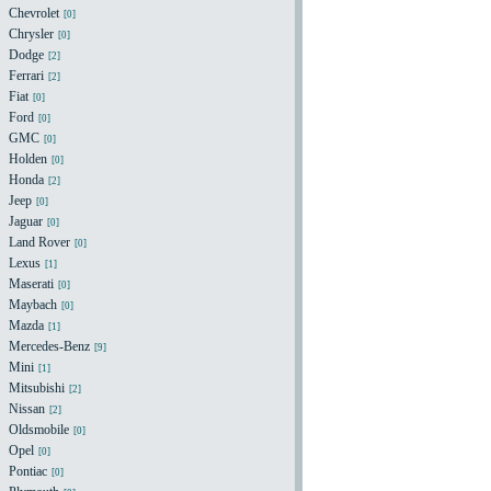
Chevrolet
[0]
Chrysler
[0]
Dodge
[2]
Ferrari
[2]
Fiat
[0]
Ford
[0]
GMC
[0]
Holden
[0]
Honda
[2]
Jeep
[0]
Jaguar
[0]
Land Rover
[0]
Lexus
[1]
Maserati
[0]
Maybach
[0]
Mazda
[1]
Mercedes-Benz
[9]
Mini
[1]
Mitsubishi
[2]
Nissan
[2]
Oldsmobile
[0]
Opel
[0]
Pontiac
[0]