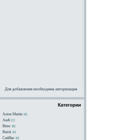
Для добавления необходима авторизация
Категории
Aston Martin
[0]
Audi
[1]
Bmw
[8]
Buick
[0]
Cadillac
[0]