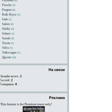
Plymouth
[0]
Porsche
[2]
Peugeot
[0]
Rolls Royce
[2]
Saab
[1]
Saleen
[0]
Shelby
[0]
Subaru
[1]
Suzuki
[0]
Toyota
[5]
Volvo
[1]
Volkswagen
[2]
Другие
[10]
На связи
Онлайн всего:
2
Гостей:
2
Гонщиков:
0
Реклама
This feature is for Premium users only!