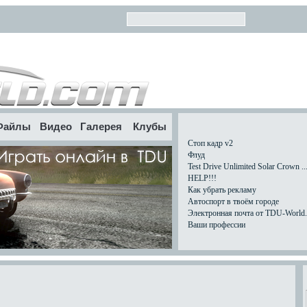
Файлы
Видео
Галерея
Клубы
Стоп кадр v2
Флуд
Test Drive Unlimited Solar Crown ..
HELP!!!
Как убрать рекламу
Автоспорт в твоём городе
Электронная почта от TDU-World.c
Ваши профессии