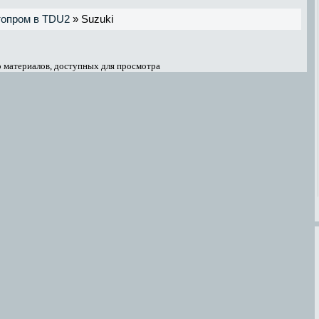
топром в TDU2
» Suzuki
 материалов, доступных для просмотра