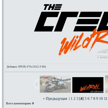
Добавил:
SP038
|
470x242(2.0 Кб)
« Предыдущая
|
1
2
3
[
4
]
5
6
7
8
9
10
11
Всего комментариев
:
0