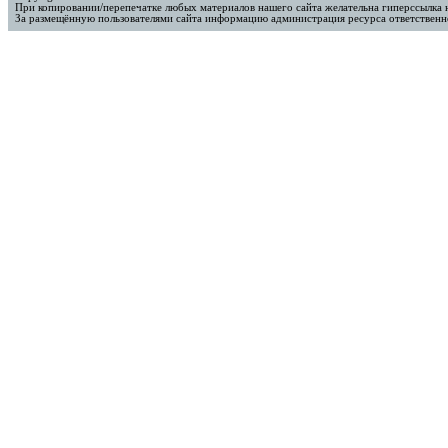
При копировании/перепечатке любых материалов нашего сайта желательна гиперссылка 
За размещённую пользователями сайта информацию администрация ресурса ответственно