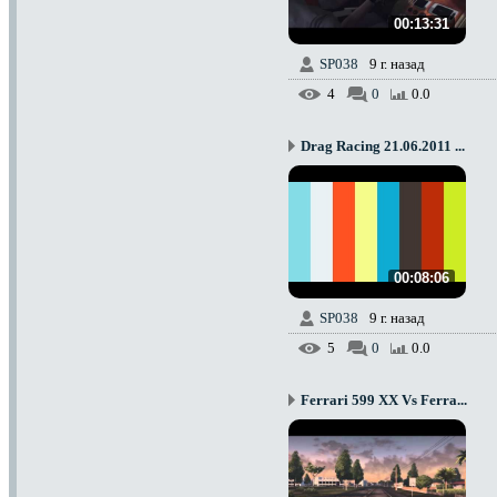
00:13:31
SP038
9 г. назад
4
0
0.0
Drag Racing 21.06.2011 ...
00:08:06
SP038
9 г. назад
5
0
0.0
Ferrari 599 XX Vs Ferra...