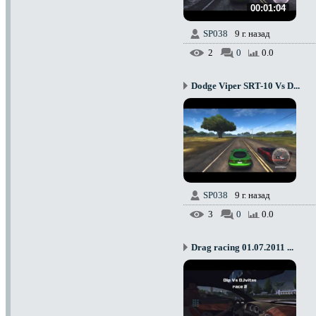
00:01:04
SP038
9 г. назад
2
0
0.0
Dodge Viper SRT-10 Vs D...
SP038
9 г. назад
3
0
0.0
Drag racing 01.07.2011 ...