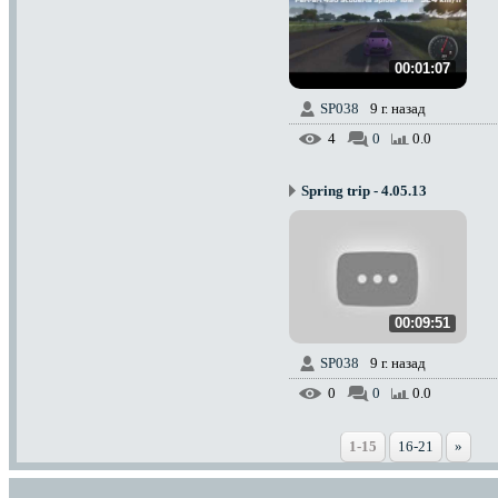
00:01:07
SP038
9 г. назад
4
0
0.0
Spring trip - 4.05.13
00:09:51
SP038
9 г. назад
0
0
0.0
1-15
16-21
»