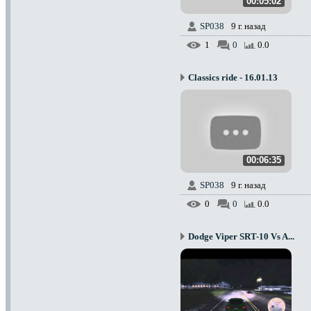
00:05:02
SP038
9 г. назад
1
0
0.0
Classics ride - 16.01.13
00:06:35
SP038
9 г. назад
0
0
0.0
Dodge Viper SRT-10 Vs A...