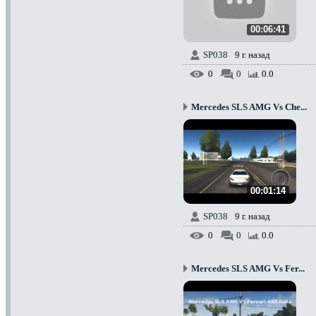
00:06:41
SP038
9 г. назад
0
0
0.0
Mercedes SLS AMG Vs Che...
00:01:14
SP038
9 г. назад
0
0
0.0
Mercedes SLS AMG Vs Fer...