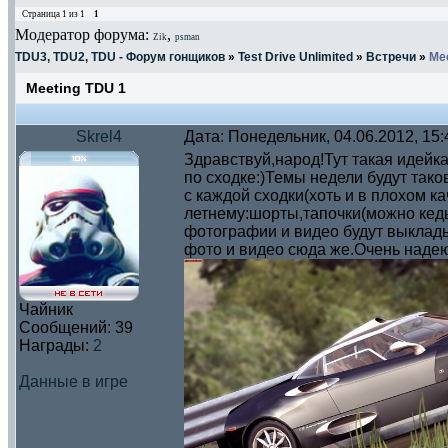
Страница
1
из
1
1
Модератор форума:
,
Zik
psman
TDU3, TDU2, TDU - Форум гонщиков
»
Test Drive Unlimited
»
Встречи
»
Me
Meeting TDU 1
Skrel4
Дата: Понедельник, 04.06.2012, 15
Здравствуй,народ!Тут такая идейка
по сходке:)Темы недели будут так
с каждой сходки(хоть и в плохом к
летнему:шорты,тапочки(можно кеды
фотографии и видео будут выклады
фото и видео сюда же.Очень надеюс
Чайник
Сообщений:
39
Награды:
2
Данные в игре