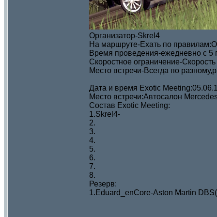
Организатор-Skrel4
На маршруте-Ехать по правилам:Ос
Время проведения-ежедневно с 5 по
Скоростное ограничение-Скорость 
Место встречи-Всегда по разному,
Дата и время Exotic Meeting:05.06
Место встречи:Автосалон Mercede
Состав Exotic Meeting:
1.Skrel4-
2.
3.
4.
5.
6.
7.
8.
Резерв:
1.Eduard_enCore-Aston Martin DBS