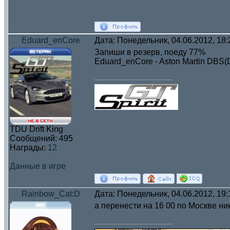
Eduard_enCore
Дата: Понедельник, 04.06.2012, 18
Запиши в резерв, поеду 77%
Eduard_enCore - Aston Martin DBS
TDU Drift King
Сообщений:
495
Награды:
12
Данные в игре
Rainbow_Cat:D
Дата: Понедельник, 04.06.2012, 19
а перенести на 16 00 по Москве ни