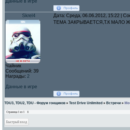
Данные в игре
Skrel4
Дата: Среда, 06.06.2012, 15:22 | 
ТЕМА ЗАКРЫВАЕТСЯ,Т.К МАЛО
Чайник
Сообщений:
39
Награды:
2
Данные в игре
TDU3, TDU2, TDU - Форум гонщиков
»
Test Drive Unlimited
»
Встречи
»
Me
Страница
1
из
1
1