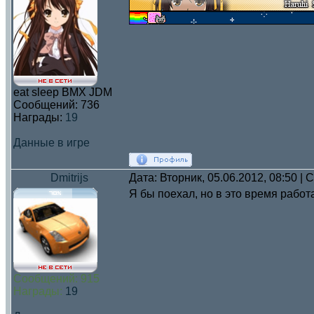
eat sleep BMX JDM
Сообщений:
736
Награды:
19
Данные в игре
Dmitrijs
Дата: Вторник, 05.06.2012, 08:50 |
Я бы поехал, но в это время работа
Сообщений:
915
Награды:
19