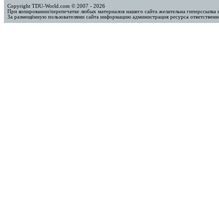
Copyright TDU-World.com © 2007 - 2026
При копировании/перепечатке любых материалов нашего сайта желательна гиперссылка 
За размещённую пользователями сайта информацию администрация ресурса ответственно