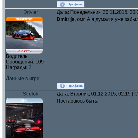
Drivter
Дата: Понедельник, 30.11.2015, 20
Dmitrijs
, омг. А я думал я уже заб
Водитель
Сообщений:
109
Награды:
2
Данные в игре
Strelok
Дата: Вторник, 01.12.2015, 02:19 |
Постараюсь быть.