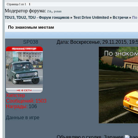
Страница
1
из
1
1
Модератор форума:
,
Zik
psman
TDU3, TDU2, TDU - Форум гонщиков
»
Test Drive Unlimited
»
Встречи
»
По
По знакомым местам
SP038
Дата: Воскресенье, 29.11.2015, 19
Хипстер
Сообщений:
1503
Награды:
106
Данные в игре
Объявляю о сходке. Заранее