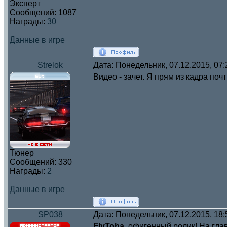
Эксперт
Сообщений:
1087
Награды:
30
Данные в игре
Strelok
Дата: Понедельник, 07.12.2015, 07
Видео - зачет. Я прям из кадра по
Тюнер
Сообщений:
330
Награды:
2
Данные в игре
SP038
Дата: Понедельник, 07.12.2015, 18
FlyToha
, офигенный ролик! На гла