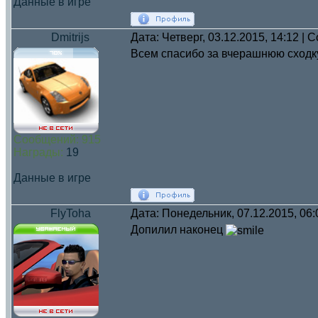
Данные в игре
Dmitrijs
Дата: Четверг, 03.12.2015, 14:12 |
Всем спасибо за вчерашнюю сходку!
Сообщений:
915
Награды:
19
Данные в игре
FlyToha
Дата: Понедельник, 07.12.2015, 06
Допилил наконец