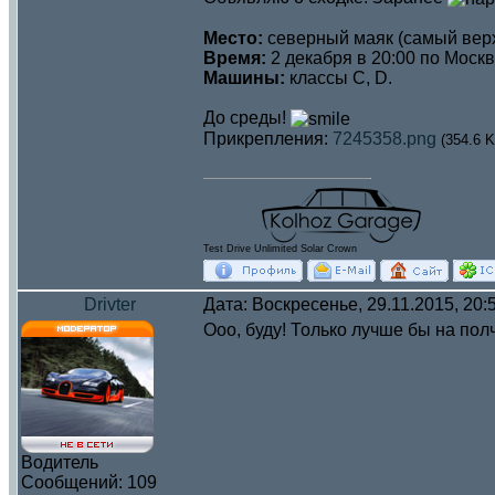
Место:
северный маяк (самый верх
Время:
2 декабря в 20:00 по Москв
Машины:
классы C, D.
До среды!
Прикрепления:
7245358.png
(354.6 K
Test Drive Unlimited Solar Crown
Drivter
Дата: Воскресенье, 29.11.2015, 20
Ооо, буду! Только лучше бы на полч
Водитель
Сообщений:
109