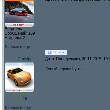
Водитель
Сообщений:
109
Награды:
2
Данные в игре
Dmitrijs
Дата: Понедельник, 30.11.2015, 19
Левый верхний угол.
Сообщений:
915
Награды:
19
Данные в игре