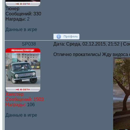
Тюнер
Сообщений:
330
Награды:
2
Данные в игре
SP038
Дата: Среда, 02.12.2015, 21:52 | 
Отлично прокатились! Жду видоса 
Хипстер
Сообщений:
1503
Награды:
106
Данные в игре