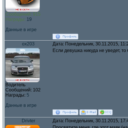
Сообщений:
915
Награды:
19
Данные в игре
ox203
Дата: Понедельник, 30.11.2015, 11
Если девушка никуда не уведет, то 
Водитель
Сообщений:
102
Награды:
5
Данные в игре
Drivter
Дата: Понедельник, 30.11.2015, 17
Просвятите меня, где этот маяк (н