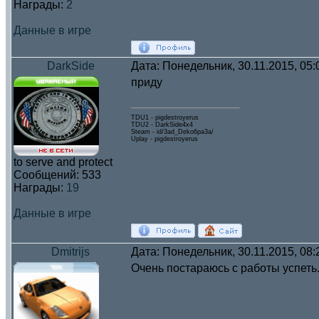
Награды:
2
Данные в игре
DarkSide
Дата: Понедельник, 30.11.2015, 05
приду
TDU1 - pigdestroyerus
TDU2 - DarkSide4x4
Steam - id/3ad_Deko6pa3a/
Uplay - pigdestroyerus
to serve and protect
Сообщений:
533
Награды:
19
Данные в игре
Dmitrijs
Дата: Понедельник, 30.11.2015, 08
Очень постараюсь с работы успеть