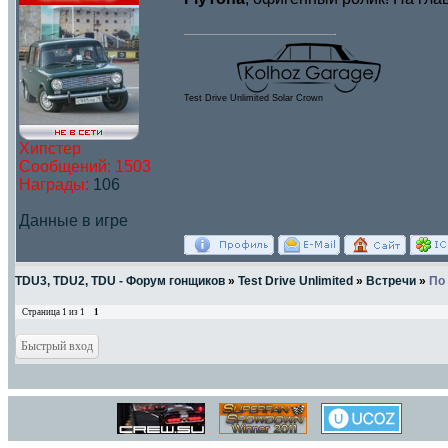
Test Drive Unlimited Solar Crown
Хипстер
Сообщений:
1503
Награды:
106
Данные в игре
TDU3, TDU2, TDU - Форум гонщиков
»
Test Drive Unlimited
»
Встречи
»
По
Страница
1
из
1
1