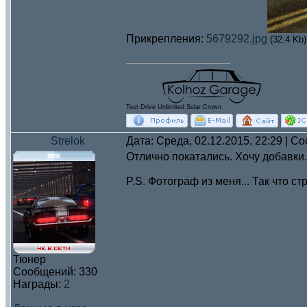
Прикрепления:
5679292.jpg
(32.4 Kb)
Test Drive Unlimited Solar Crown
Strelok
Дата: Среда, 02.12.2015, 22:29 | 
Отлично покатались. Хочу добавки.
P.S. Фотограф из меня... Так что ст
Тюнер
Сообщений:
330
Награды:
2