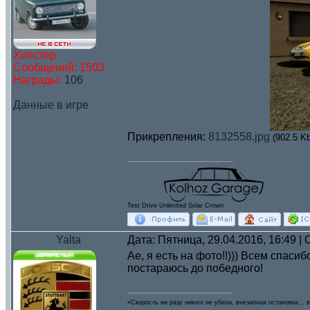
Хипстер
Сообщений:
1503
Награды:
106
Данные в игре
Прикрепления:
8132558.jpg
(902.5 Kb
Test Drive Unlimited Solar Crown
Yalta
Дата: Пятница, 29.04.2016, 16:49 
Ае, я есть на фото!!))) Всем спаси
постараюсь до победного!
«Скорость ни разу никого не убила, внезапная остановка… в