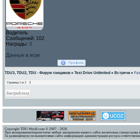
Водитель
Сообщений:
102
Награды:
3
Данные в игре
TDU3, TDU2, TDU - Форум гонщиков
»
Test Drive Unlimited
»
Встречи
»
Fas
Страница
1
из
1
1
Copyright TDU-World.com © 2007 - 2026
При копировании/перепечатке любых материалов нашего сайта желательна гиперссылка 
За размещённую пользователями сайта информацию администрация ресурса ответственно