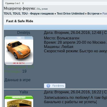
Страница
1
из
1
1
Модератор форума:
,
Zik
psman
TDU3, TDU2, TDU - Форум гонщиков
»
Test Drive Unlimited
»
Встречи
»
Fas
Fast & Safe Ride
Dmitrijs
Дата: Вторник, 26.04.2016, 12:48 |
Место: Вольксваген
Время: 28 апреля 20-00 по Москве.
Машины: Любая
Скоростной режим: Быстро но акку
Сообщений:
915
Награды:
19
Данные в игре
Yalta
Дата: Вторник, 26.04.2016, 16:22 |
Записываюсь по любому! А там будем
банально с работы не успеть(