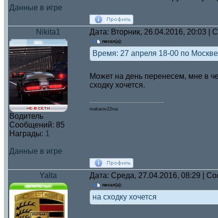
Данные в игре
Nikita1
Дата: Вторник, 26.04.2016, 20:03 |
писал(а):
Время: 27 апреля 18-00 по Москве
Может на день перенесем, мне в чет
сходку хочется.
makarov22rus
Водитель
Сообщений:
85
Награды:
1
Данные в игре
Yalta
Дата: Среда, 27.04.2016, 08:29 | 
писал(а):
на сходку хочется