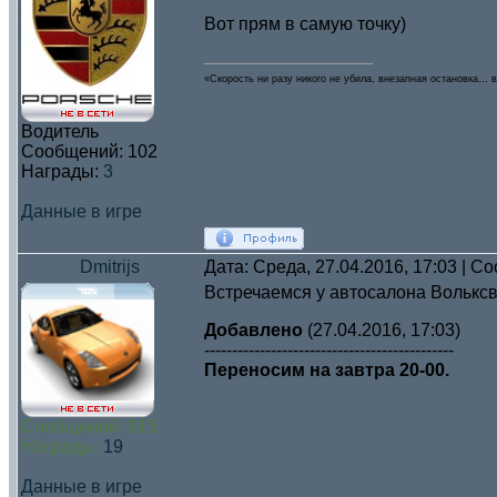
Вот прям в самую точку)
«Скорость ни разу никого не убила, внезапная остановка… в
Водитель
Сообщений:
102
Награды:
3
Данные в игре
Dmitrijs
Дата: Среда, 27.04.2016, 17:03 | 
Встречаемся у автосалона Вольксв
Добавлено
(27.04.2016, 17:03)
---------------------------------------------
Переносим на завтра 20-00.
Сообщений:
915
Награды:
19
Данные в игре