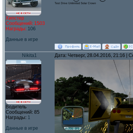
Test Drive Unlimited Solar Crown
Хипстер
Сообщений:
1503
Награды:
106
Данные в игре
Nikita1
Дата: Четверг, 28.04.2016, 21:16 |
Водитель
Сообщений:
85
Награды:
1
Данные в игре