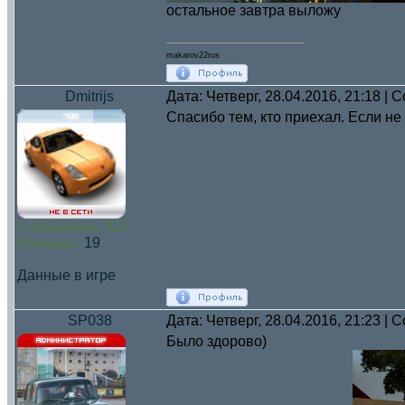
остальное завтра выложу
makarov22rus
Dmitrijs
Дата: Четверг, 28.04.2016, 21:18 |
Спасибо тем, кто приехал. Если не
Сообщений:
915
Награды:
19
Данные в игре
SP038
Дата: Четверг, 28.04.2016, 21:23 |
Было здорово)