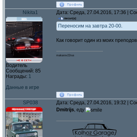
Nikita1
Дата: Среда, 27.04.2016, 17:36 | 
писал(а):
Переносим на завтра 20-00.
Как говорит один из моих преподов
makarov22rus
Водитель
Сообщений:
85
Награды:
1
Данные в игре
SP038
Дата: Среда, 27.04.2016, 19:32 | 
Dmitrijs
, еду