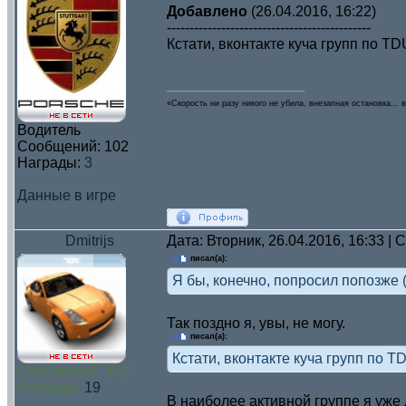
Добавлено
(26.04.2016, 16:22)
---------------------------------------------
Кстати, вконтакте куча групп по T
«Скорость ни разу никого не убила, внезапная остановка… в
Водитель
Сообщений:
102
Награды:
3
Данные в игре
Dmitrijs
Дата: Вторник, 26.04.2016, 16:33 |
писал(а):
Я бы, конечно, попросил попозже (1
Так поздно я, увы, не могу.
писал(а):
Кстати, вконтакте куча групп по 
Сообщений:
915
Награды:
19
В наиболее активной группе я уже 