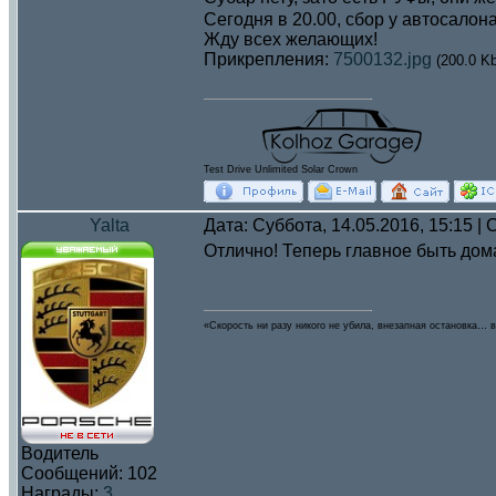
Сегодня в 20.00, сбор у автосалон
Жду всех желающих!
Прикрепления:
7500132.jpg
(200.0 Kb
Test Drive Unlimited Solar Crown
Yalta
Дата: Суббота, 14.05.2016, 15:15 
Отлично! Теперь главное быть дом
«Скорость ни разу никого не убила, внезапная остановка… в
Водитель
Сообщений:
102
Награды:
3