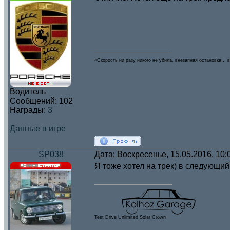
«Скорость ни разу никого не убила, внезапная остановка… в
Водитель
Сообщений:
102
Награды:
3
Данные в игре
SP038
Дата: Воскресенье, 15.05.2016, 10
Я тоже хотел на трек) в следующий
Test Drive Unlimited Solar Crown