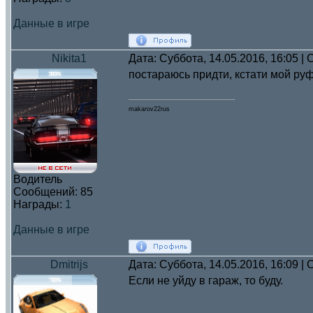
Данные в игре
Nikita1
Дата: Суббота, 14.05.2016, 16:05 
постараюсь придти, кстати мой руф
makarov22rus
Водитель
Сообщений:
85
Награды:
1
Данные в игре
Dmitrijs
Дата: Суббота, 14.05.2016, 16:09 
Если не уйду в гараж, то буду.