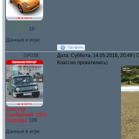
Сообщений:
915
Награды:
19
Данные в игре
SP038
Дата: Суббота, 14.05.2016, 20:49 
Классно прокатились)
Хипстер
Сообщений:
1503
Награды:
106
Данные в игре