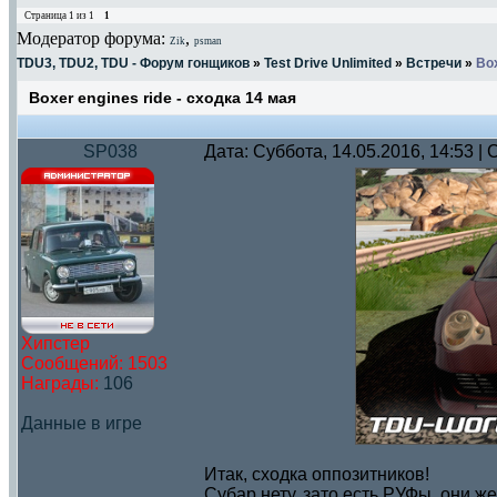
Страница
1
из
1
1
Модератор форума:
,
Zik
psman
TDU3, TDU2, TDU - Форум гонщиков
»
Test Drive Unlimited
»
Встречи
»
Box
Boxer engines ride - сходка 14 мая
SP038
Дата: Суббота, 14.05.2016, 14:53 
Хипстер
Сообщений:
1503
Награды:
106
Данные в игре
Итак, сходка оппозитников!
Субар нету, зато есть РУФы, они ж