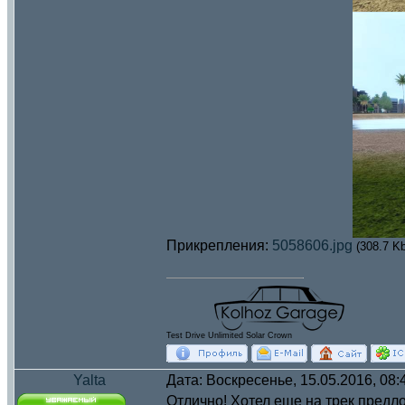
Прикрепления:
5058606.jpg
(308.7 Kb
Test Drive Unlimited Solar Crown
Yalta
Дата: Воскресенье, 15.05.2016, 08
Отлично! Хотел еще на трек предло