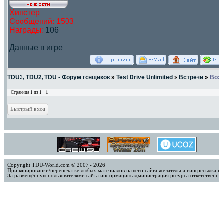
Хипстер
Сообщений:
1503
Награды:
106
Данные в игре
TDU3, TDU2, TDU - Форум гонщиков
»
Test Drive Unlimited
»
Встречи
»
Box
Страница
1
из
1
1
Copyright TDU-World.com © 2007 - 2026
При копировании/перепечатке любых материалов нашего сайта желательна гиперссылка 
За размещённую пользователями сайта информацию администрация ресурса ответственно