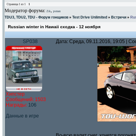
Страница
1
из
1
1
Модератор форума:
,
Zik
psman
TDU3, TDU2, TDU - Форум гонщиков
»
Test Drive Unlimited
»
Встречи
»
Rus
Russian winter in Hawaii сходка - 12 ноября
SP038
Дата: Среда, 09.11.2016, 19:05 | 
Хипстер
Сообщений:
1503
Награды:
106
Данные в игре
Во-всю валит снег, хочется погонят