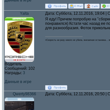
Данные в игре
Yalta
Дата: Суббота, 12.11.2016, 19:04 
Я еду! Причем попробую на "сборке
понравился) Кстати час назад ее п
для разнообразия. Фоток прикольн
«Скорость ни разу никого не убила, внезапная остановка… в
Водитель
Сообщений:
102
Награды:
3
Данные в игре
Qwerty98366
Дата: Суббота, 12.11.2016, 20:50 