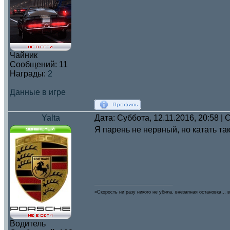
Чайник
Сообщений:
11
Награды:
2
Данные в игре
Yalta
Дата: Суббота, 12.11.2016, 20:58 
Я парень не нервный, но катать та
«Скорость ни разу никого не убила, внезапная остановка… в
Водитель