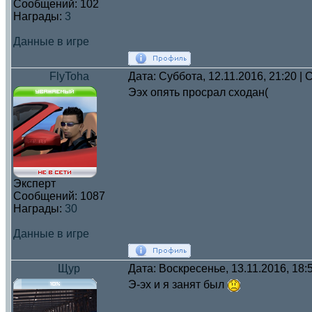
Сообщений:
102
Награды:
3
Данные в игре
FlyToha
Дата: Суббота, 12.11.2016, 21:20 
Ээх опять просрал сходан(
Эксперт
Сообщений:
1087
Награды:
30
Данные в игре
Щур
Дата: Воскресенье, 13.11.2016, 18
Э-эх и я занят был