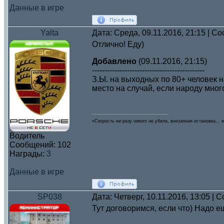
Данные в игре
Yalta
Дата: Среда, 09.11.2016, 21:15 | 
Отлично! Еду)
Добавлено
(09.11.2016, 21:15)
---------------------------------------------
З.Ы. на выходных по 80+ человек н
место на случай, если народу много
«Скорость ни разу никого не убила, внезапная остановка… в
Водитель
Сообщений:
102
Награды:
3
Данные в игре
SP038
Дата: Четверг, 10.11.2016, 13:05 |
Тут договоримся, если что) Надо е