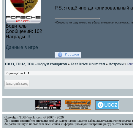
P.S. я ещё иногда копировальный 
«Скорость ни разу никого не убила, внезапная остановка… в
Водитель
Сообщений:
102
Награды:
3
Данные в игре
TDU3, TDU2, TDU - Форум гонщиков
»
Test Drive Unlimited
»
Встречи
»
Rus
Страница
1
из
1
1
Copyright TDU-World.com © 2007 - 2026
При копировании/перепечатке любых материалов нашего сайта желательна гиперссылка 
За размещённую пользователями сайта информацию администрация ресурса ответственно