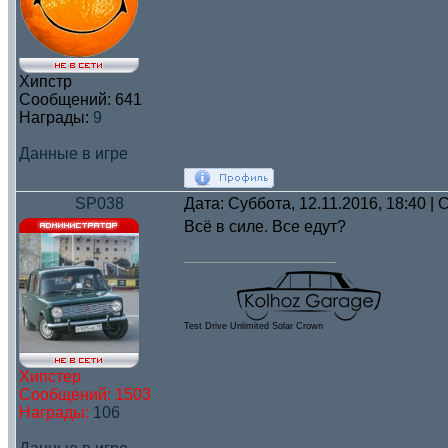
Хипстр
Сообщений:
641
Награды:
9
Данные в игре
SP038
Дата: Суббота, 12.11.2016, 18:40 
Всё в силе. Все едут?
Test Drive Unlimited Solar Crown
Хипстер
Сообщений:
1503
Награды:
106