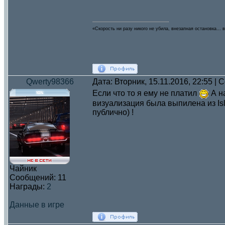
«Скорость ни разу никого не убила, внезапная остановка… в
Qwerty98366
Дата: Вторник, 15.11.2016, 22:55 |
Если что то я ему не платил
А на
визуализация была выпилена из Isl
публично) !
Чайник
Сообщений:
11
Награды:
2
Данные в игре