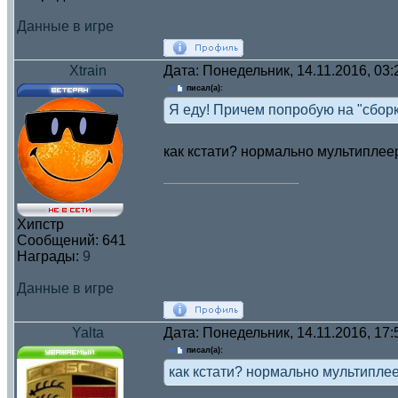
Данные в игре
Xtrain
Дата: Понедельник, 14.11.2016, 03
писал(а):
Я еду! Причем попробую на "сборк
как кстати? нормально мультиплее
Хипстр
Сообщений:
641
Награды:
9
Данные в игре
Yalta
Дата: Понедельник, 14.11.2016, 17
писал(а):
как кстати? нормально мультипле