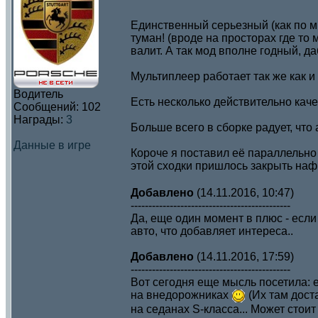
Единственный серьезный (как по мн
туман! (вроде на просторах где то 
валит. А так мод вполне годный, да
Мультиплеер работает так же как и
Водитель
Есть несколько действительно кач
Сообщений:
102
Награды:
3
Больше всего в сборке радует, что
Данные в игре
Короче я поставил её параллельно 
этой сходки пришлось закрыть нафи
Добавлено
(14.11.2016, 10:47)
---------------------------------------------
Да, еще один момент в плюс - есл
авто, что добавляет интереса..
Добавлено
(14.11.2016, 17:59)
---------------------------------------------
Вот сегодня еще мысль посетила: е
на внедорожниках
(Их там дост
на седанах S-класса... Может стои