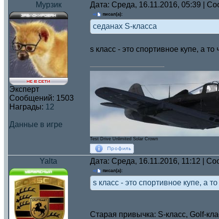
Мурзик
Дата: Среда, 16.11.2016, 05:39 | 
писал(а):
седанах S-класса
s класс - это спортивное купе, а т
Эксперт
Сообщений:
1503
Награды:
12
Данные в игре
Test Drive Unlimited Solar Crown
Yalta
Дата: Среда, 16.11.2016, 11:12 | 
писал(а):
s класс - это спортивное купе, а 
Старая привычка: S-класс, Golf-кл