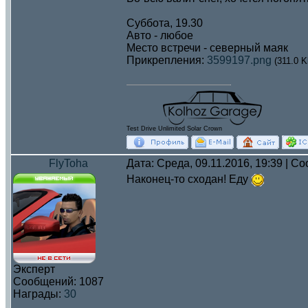
Суббота, 19.30
Авто - любое
Место встречи - северный маяк
Прикрепления:
3599197.png
(311.0 K
Test Drive Unlimited Solar Crown
FlyToha
Дата: Среда, 09.11.2016, 19:39 | 
Наконец-то сходан! Еду
Эксперт
Сообщений:
1087
Награды:
30