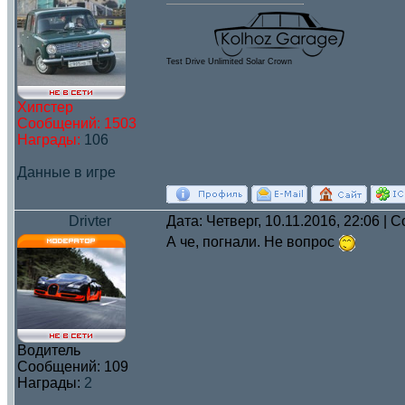
Test Drive Unlimited Solar Crown
Хипстер
Сообщений:
1503
Награды:
106
Данные в игре
Drivter
Дата: Четверг, 10.11.2016, 22:06 |
А че, погнали. Не вопрос
Водитель
Сообщений:
109
Награды:
2