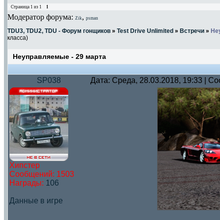
Страница
1
из
1
1
Модератор форума:
,
Zik
psman
TDU3, TDU2, TDU - Форум гонщиков
»
Test Drive Unlimited
»
Встречи
»
Не
класса)
Неуправляемые - 29 марта
SP038
Дата: Среда, 28.03.2018, 19:33 | 
Хипстер
Сообщений:
1503
Награды:
106
Данные в игре