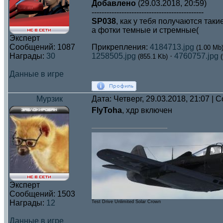
Добавлено
(29.03.2018, 20:59)
---------------------------------------------
SP038
, как у тебя получаются таки
а фотки темные и стремные(
Эксперт
Сообщений:
1087
Прикрепления:
4184713.jpg
(1.00 Mb
Награды:
30
1258505.jpg
·
4760757.jpg
(855.1 Kb)
Данные в игре
Мурзик
Дата: Четверг, 29.03.2018, 21:07 |
FlyToha
, хдр включен
Эксперт
Сообщений:
1503
Награды:
12
Test Drive Unlimited Solar Crown
Данные в игре