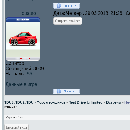
quattro
Дата: Четверг, 29.03.2018, 21:26 |
Санитар
Сообщений:
3009
Награды:
55
Данные в игре
TDU3, TDU2, TDU - Форум гонщиков
»
Test Drive Unlimited
»
Встречи
»
Не
класса)
Страница
1
из
1
1