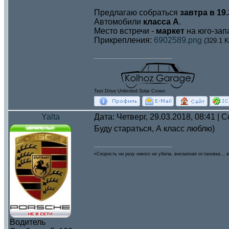
Предлагаю собраться
завтра в 19.
Автомобили
класса А
.
Место встречи -
маркет
на юго-зап
Прикрепления:
6902589.png
(329.1 K
Test Drive Unlimited Solar Crown
Yalta
Дата: Четверг, 29.03.2018, 08:41 |
Буду стараться, А класс люблю)
«Скорость ни разу никого не убила, внезапная остановка… в
Водитель