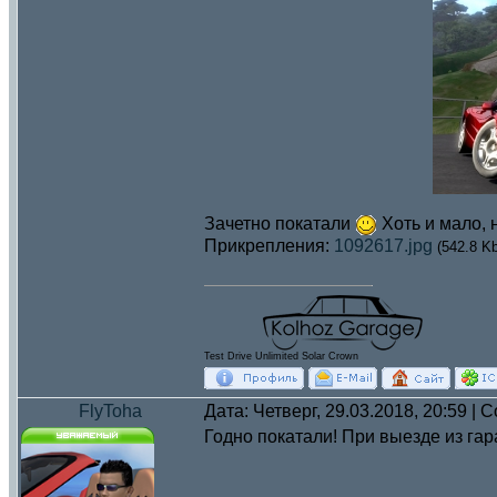
Зачетно покатали
Хоть и мало, 
Прикрепления:
1092617.jpg
(542.8 Kb
Test Drive Unlimited Solar Crown
FlyToha
Дата: Четверг, 29.03.2018, 20:59 |
Годно покатали! При выезде из га