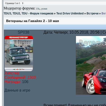
Страница
1
из
1
1
Модератор форума:
,
Zik
psman
TDU3, TDU2, TDU - Форум гонщиков
»
Test Drive Unlimited
»
Встречи
»
Вет
Ветераны на Гавайях 2 - 10 мая
SP038
Дата: Четверг, 10.05.2018, 20:56 |
Хипстер
Сообщений:
1503
Награды:
106
Данные в игре
Всем привет! Давненько мы не соб