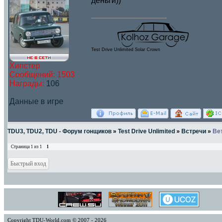
деньги))
Test Drive Unlimited Solar Crown
Хипстер
Сообщений:
1503
Награды:
106
Данные в игре
TDU3, TDU2, TDU - Форум гонщиков
»
Test Drive Unlimited
»
Встречи
»
Вет
Страница
1
из
1
1
Copyright TDU-World.com © 2007 - 2026