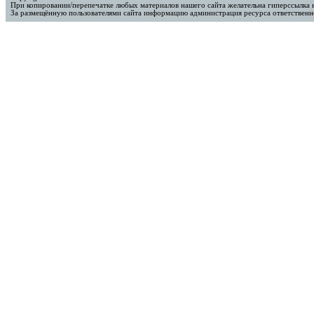
При копировании/перепечатке любых материалов нашего сайта желательна гиперссылка 
За размещённую пользователями сайта информацию администрация ресурса ответственно