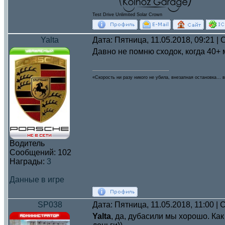
Test Drive Unlimited Solar Crown
Yalta
Дата: Пятница, 11.05.2018, 09:21 
Давно не помню сходок, когда 40+ 
«Скорость ни разу никого не убила, внезапная остановка… в
Водитель
Сообщений:
102
Награды:
3
Данные в игре
SP038
Дата: Пятница, 11.05.2018, 11:00 
Yalta
, да, дубасили мы хорошо. Ка