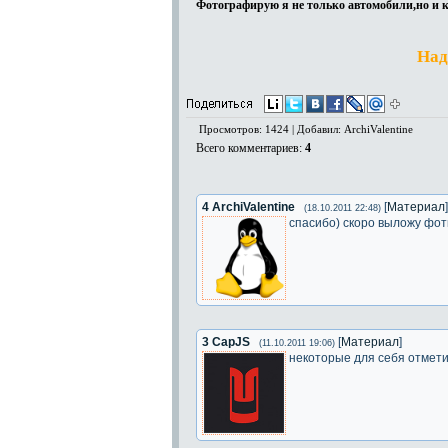
Фотографирую я не только автомобили,но и 
Над
Просмотров: 1424 | Добавил: ArchiValentine
Всего комментариев
:
4
4
ArchiValentine
[
Материал
]
(18.10.2011 22:48)
спасибо) скоро выложу фот
3
CapJS
[
Материал
]
(11.10.2011 19:06)
некоторые для себя отмети