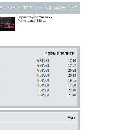
Solar Crown
|
TDU
Здравствуйте
Заезжий
Регистрация
|
Вход
Новые записи
.
SP038
17:10
.
SP038
17:57
.
SP038
20:28
.
SP038
20:13
.
SP038
19:35
.
SP038
11:00
.
SP038
22:40
SP038
21:40
Чат