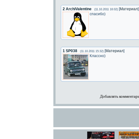
2
ArchiValentine
[
Материал
]
(11.10.2011 16:02)
спасибо)
1
SP038
[
Материал
]
(11.10.2011 15:32)
Классно)
Добавлять комментари