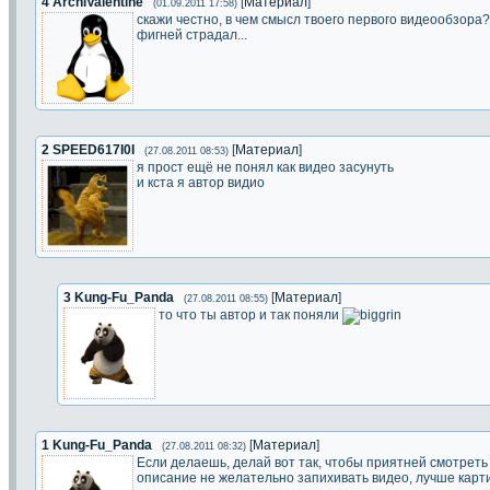
4
ArchiValentine
[
Материал
]
(01.09.2011 17:58)
скажи честно, в чем смысл твоего первого видеообзора? 
фигней страдал...
2
SPEED617I0I
[
Материал
]
(27.08.2011 08:53)
я прост ещё не понял как видео засунуть
и кста я автор видио
3
Kung-Fu_Panda
[
Материал
]
(27.08.2011 08:55)
то что ты автор и так поняли
1
Kung-Fu_Panda
[
Материал
]
(27.08.2011 08:32)
Если делаешь, делай вот так, чтобы приятней смотреть 
описание не желательно запихивать видео, лучше карти