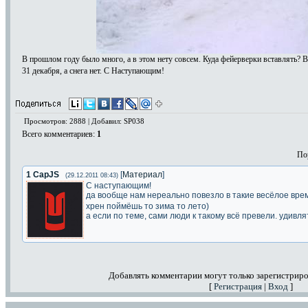
В прошлом году было много, а в этом нету совсем. Куда фейерверки вставлять? 
31 декабря, а снега нет. С Наступающим!
Просмотров: 2888 | Добавил: SP038
Всего комментариев
:
1
По
1
CapJS
[
Материал
]
(29.12.2011 08:43)
С наступающим!
да вообще нам нереально повезло в такие весёлое вре
хрен поймёшь то зима то лето)
а если по теме, сами люди к такому всё превели. удивл
Добавлять комментарии могут только зарегистриро
[
Регистрация
|
Вход
]