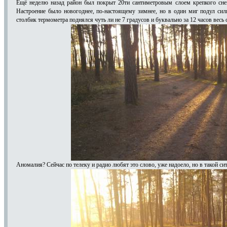
Ещё неделю назад район был покрыт 20ти сантиметровым слоем крепкого сне
Настроение было новогоднее, по-настоящему зимнее, но в один миг подул сил
столбик термометра поднялся чуть ли не 7 градусов и буквально за 12 часов весь с
Аномалия? Сейчас по телеку и радио любят это слово, уже надоело, но в такой сит