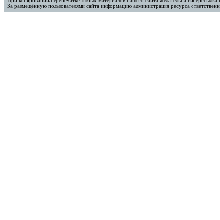
При копировании/перепечатке любых материалов нашего сайта желательна гиперссылка 
За размещённую пользователями сайта информацию администрация ресурса ответственно