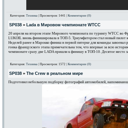
Категория:
Техника
| Просмотров: 1441 |
Комментарии (0)
SP038
»
Lada в Мировом чемпионате WTCC
20 апреля на втором этапе Мирового чемпионата по турингу WTCC во Ф
LUKOIL вновь финишировала в ТОП-5. Триумфатором стал новый пилот 
Неделей ранее в Марокко финиш в первой пятерке для команды завоевал 
гонка французского этапа примечательна тем, что впервые за всю истор
чемпионате сразу две LADA пришли к финишу в ТОП-10. Десятое место 
Категория:
Техника
| Просмотров: 1572 |
Комментарии (0)
SP038
»
The Crew в реальном мире
Подготовил небольшую подборку фотографий автомобилей, напоминающ